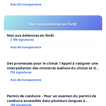
Avis de transparence
Non aux éoliennes en forêt
Non aux éoliennes en forêt
2 786 signatures
Avis de transparence
Des promesses pour le climat ? Appel à cosigner une
interpellation des ministres wallons du climat et de
l’environnement.
702 signatures
Avis de transparence
Permis de conduire - Pour un examen du permis de
conduire accessible dans plusieurs langues à
Bruxelles
169 signatures