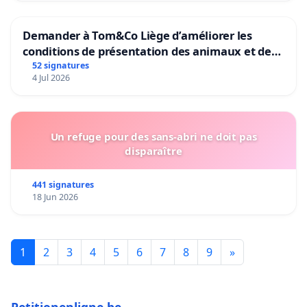
Demander à Tom&Co Liège d’améliorer les
conditions de présentation des animaux et de
mettre fin à la vente d’animaux en magasin
52 signatures
4 Jul 2026
Un refuge pour des sans-abri ne doit pas
disparaître
441 signatures
18 Jun 2026
1
2
3
4
5
6
7
8
9
»
Petitionenligne.be