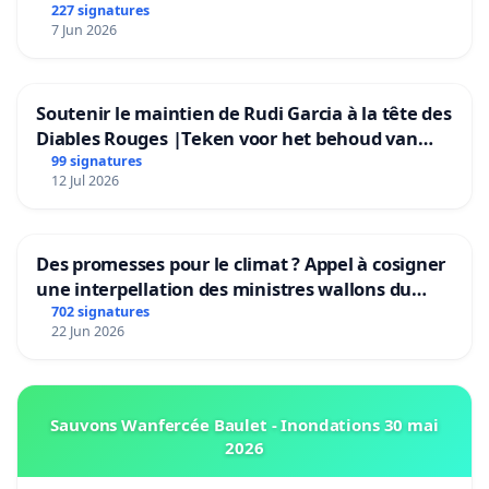
227 signatures
7 Jun 2026
Soutenir le maintien de Rudi Garcia à la tête des
Diables Rouges |Teken voor het behoud van
Rudi Garcia als bondscoach
99 signatures
12 Jul 2026
Des promesses pour le climat ? Appel à cosigner
une interpellation des ministres wallons du
climat et de l’environnement.
702 signatures
22 Jun 2026
Sauvons Wanfercée Baulet - Inondations 30 mai
2026