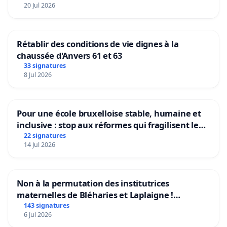
20 Jul 2026
Rétablir des conditions de vie dignes à la
chaussée d'Anvers 61 et 63
33 signatures
8 Jul 2026
Pour une école bruxelloise stable, humaine et
inclusive : stop aux réformes qui fragilisent le
primaire
22 signatures
14 Jul 2026
Non à la permutation des institutrices
maternelles de Bléharies et Laplaigne !
Préservons la stabilité de nos enfants.
143 signatures
6 Jul 2026