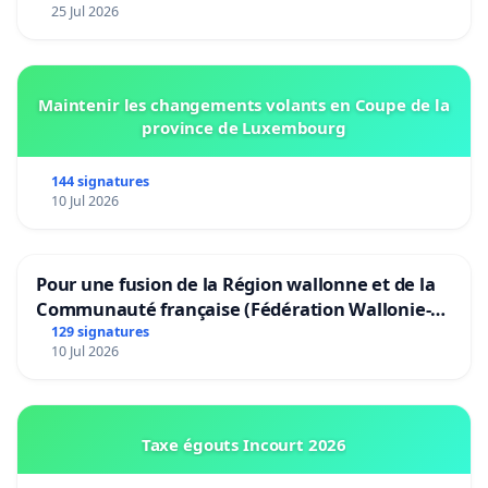
25 Jul 2026
Maintenir les changements volants en Coupe de la
province de Luxembourg
144 signatures
10 Jul 2026
Pour une fusion de la Région wallonne et de la
Communauté française (Fédération Wallonie-
Bruxelles)
129 signatures
10 Jul 2026
Taxe égouts Incourt 2026