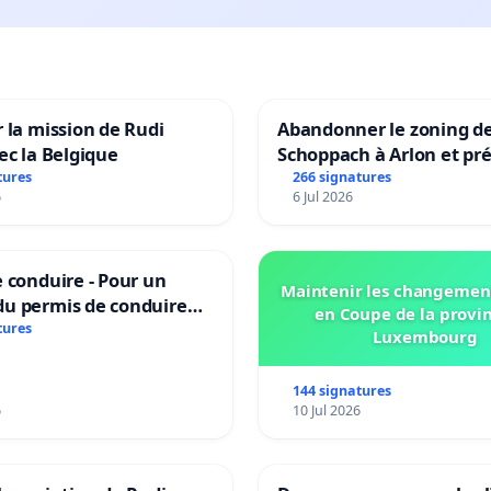
 la mission de Rudi
Abandonner le zoning d
ec la Belgique
Schoppach à Arlon et pré
site naturel
tures
266 signatures
6
6 Jul 2026
 conduire - Pour un
Maintenir les changemen
u permis de conduire
en Coupe de la provi
e dans plusieurs langues
tures
Luxembourg
es
144 signatures
6
10 Jul 2026