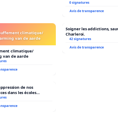
0 signatures
Avis de transparence
Soigner les addictions, sau
uffement climatique/
Charleroi.
arming van de aarde
42 signatures
Avis de transparence
ment climatique/
 van de aarde
ures
ransparence
uppression de nos
ices dans les écoles
ures
communale de Flémalle !
ransparence