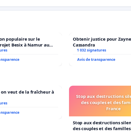
on populaire sur le
Obtenir justice pour Zayne
rojet Besix à Namur au
Cassandra
ld ?
ures
1 032 signatures
ransparence
Avis de transparence
 on veut de la fraîcheur à
Stop aux destructions si
des couples et des fami
ures
France
ransparence
Stop aux destructions sile
des couples et des famille