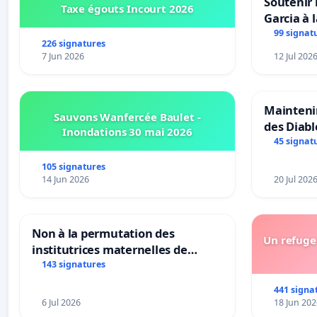
Soutenir 
Taxe égouts Incourt 2026
Garcia à 
Rouges |
99 signat
226 signatures
van Rudi 
7 Jun 2026
12 Jul 202
Maintenir
Sauvons Wanfercée Baulet -
des Diab
Inondations 30 mai 2026
45 signat
105 signatures
14 Jun 2026
20 Jul 202
Non à la permutation des
Un refuge 
institutrices maternelles de
Bléharies et Laplaigne !
143 signatures
Préservons la stabilité de nos
441 signa
enfants.
6 Jul 2026
18 Jun 202