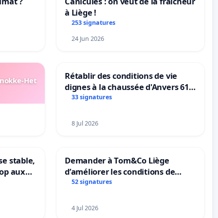
imat ?
Canicules : on veut de la fraîcheur
à Liège !
tres
253 signatures
24 Jun 2026
Rétablir des conditions de vie
Knokke-Het
dignes à la chaussée d'Anvers 61
et 63
33 signatures
8 Jul 2026
se stable,
Demander à Tom&Co Liège
top aux
d’améliorer les conditions de
le
présentation des animaux et de
52 signatures
mettre fin à la vente d’animaux
en magasin
4 Jul 2026