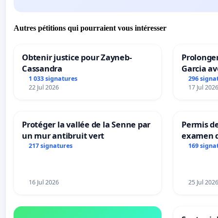
Autres pétitions qui pourraient vous intéresser
Obtenir justice pour Zayneb-
Prolonger
Cassandra
Garcia av
1 033 signatures
296 signa
22 Jul 2026
17 Jul 202
Protéger la vallée de la Senne par
Permis de
un mur antibruit vert
examen d
accessibl
217 signatures
169 signa
à Bruxell
16 Jul 2026
25 Jul 202