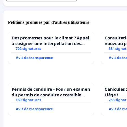
Pétitions promues par d'autres utilisateurs
Des promesses pour le climat ? Appel
Consultati
à cosigner une interpellation des
nouveau p
ministres wallons du climat et de
702 signatures
Parc Léopo
534 signat
l’environnement.
Avis de transparence
Avis de t
Permis de conduire - Pour un examen
Canicules :
du permis de conduire accessible
Liège !
dans plusieurs langues à Bruxelles
169 signatures
253 signat
Avis de transparence
Avis de t