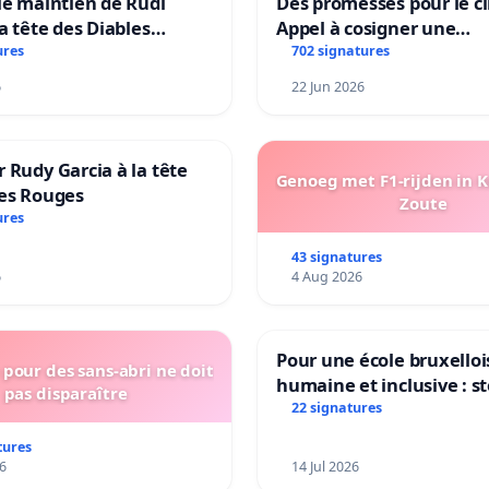
le maintien de Rudi
Des promesses pour le cl
la tête des Diables
Appel à cosigner une
Teken voor het behoud
interpellation des minis
ures
702 signatures
Garcia als bondscoach
wallons du climat et de
6
22 Jun 2026
l’environnement.
 Rudy Garcia à la tête
Genoeg met F1-rijden in 
les Rouges
Zoute
ures
43 signatures
6
4 Aug 2026
Pour une école bruxelloi
pour des sans-abri ne doit
humaine et inclusive : s
pas disparaître
réformes qui fragilisent 
22 signatures
primaire
tures
6
14 Jul 2026