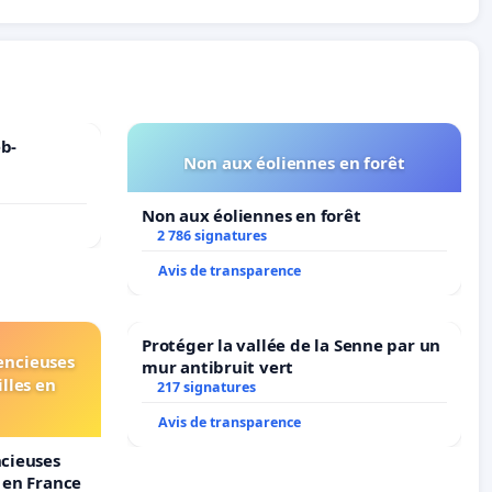
b-
Non aux éoliennes en forêt
Non aux éoliennes en forêt
2 786 signatures
Avis de transparence
Protéger la vallée de la Senne par un
lencieuses
mur antibruit vert
lles en
217 signatures
Avis de transparence
ncieuses
s en France