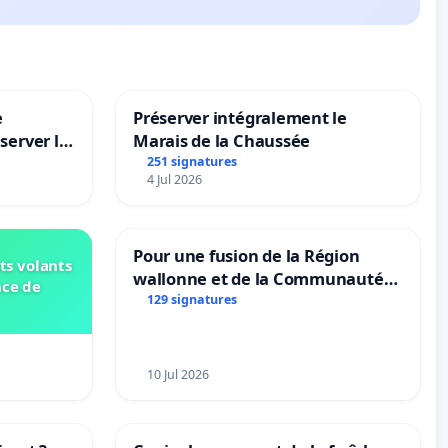
e
Préserver intégralement le
server le
Marais de la Chaussée
251 signatures
4 Jul 2026
Pour une fusion de la Région
ts volants
wallonne et de la Communauté
nce de
française (Fédération Wallonie-
129 signatures
Bruxelles)
10 Jul 2026