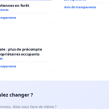
liennes en forêt
Avis de transparence
atures
ransparence
scale : plus de précompte
ropriétaires occupants
es
ransparence
ulez changer ?
pinions. Allez-vous faire de même ?