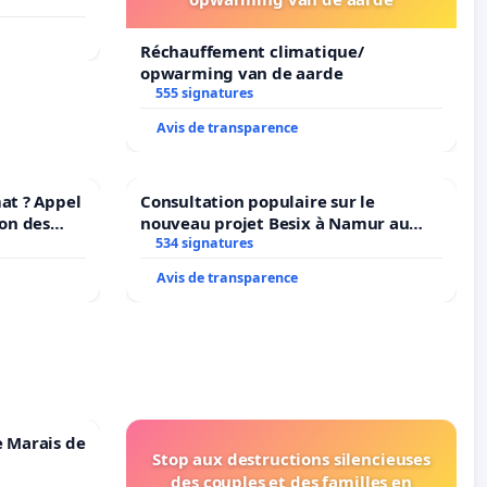
ruxelles
Réchauffement climatique/
opwarming van de aarde
555 signatures
Avis de transparence
at ? Appel
Consultation populaire sur le
ion des
nouveau projet Besix à Namur au
t et de
Parc Léopold ?
534 signatures
Avis de transparence
e Marais de
Stop aux destructions silencieuses
des couples et des familles en