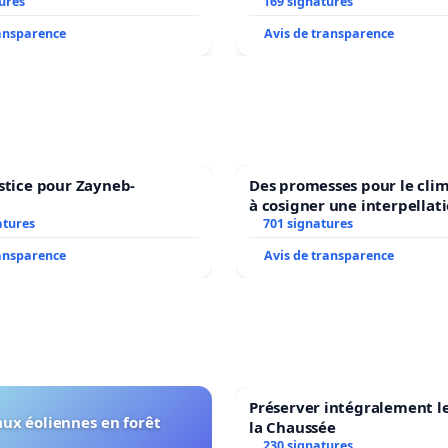
ures
dans plusieurs langues à B
169 signatures
ransparence
Avis de transparence
stice pour Zayneb-
Des promesses pour le clim
à cosigner une interpellat
atures
ministres wallons du clima
701 signatures
l’environnement.
ransparence
Avis de transparence
Préserver intégralement l
ux éoliennes en forêt
la Chaussée
230 signatures