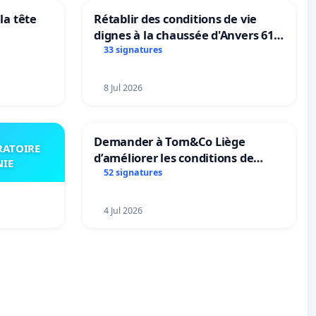
la tête
Rétablir des conditions de vie
dignes à la chaussée d'Anvers 61
et 63
33 signatures
8 Jul 2026
Demander à Tom&Co Liège
RATOIRE
d’améliorer les conditions de
NIE
présentation des animaux et de
52 signatures
mettre fin à la vente d’animaux
en magasin
4 Jul 2026