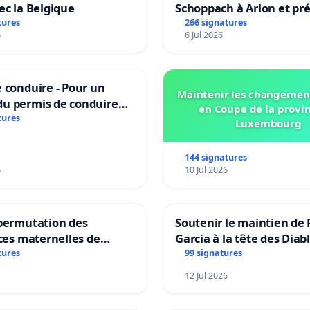
ec la Belgique
Schoppach à Arlon et pré
site naturel
tures
266 signatures
6
6 Jul 2026
 conduire - Pour un
Maintenir les changemen
u permis de conduire
en Coupe de la provi
e dans plusieurs langues
tures
Luxembourg
es
144 signatures
6
10 Jul 2026
 permutation des
Soutenir le maintien de 
ices maternelles de
Garcia à la tête des Diab
 et Laplaigne !
Rouges |Teken voor het
tures
99 signatures
s la stabilité de nos
van Rudi Garcia als bon
12 Jul 2026