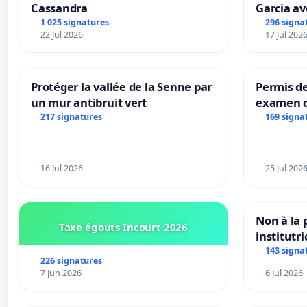
Cassandra
Garcia av
1 025 signatures
296 signa
22 Jul 2026
17 Jul 202
Protéger la vallée de la Senne par
Permis de
un mur antibruit vert
examen d
accessibl
217 signatures
169 signa
à Bruxell
16 Jul 2026
25 Jul 202
Non à la
Taxe égouts Incourt 2026
institutr
Bléharies
143 signa
226 signatures
Préservon
7 Jun 2026
6 Jul 2026
enfants.