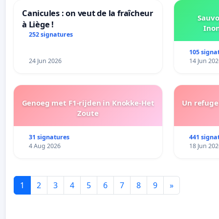
Canicules : on veut de la fraîcheur
Sauvo
à Liège !
Ino
252 signatures
105 signa
24 Jun 2026
14 Jun 202
Genoeg met F1-rijden in Knokke-Het
Un refuge 
Zoute
31 signatures
441 signa
4 Aug 2026
18 Jun 202
1
2
3
4
5
6
7
8
9
»