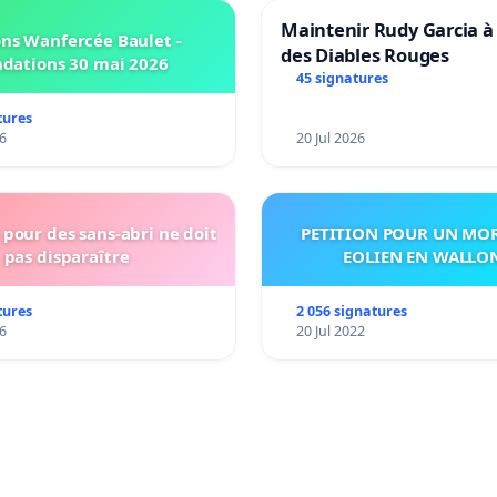
Maintenir Rudy Garcia à 
ns Wanfercée Baulet -
des Diables Rouges
ndations 30 mai 2026
45 signatures
tures
6
20 Jul 2026
pour des sans-abri ne doit
PETITION POUR UN MO
pas disparaître
EOLIEN EN WALLO
tures
2 056 signatures
6
20 Jul 2022