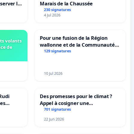
server le
Marais de la Chaussée
230 signatures
4 Jul 2026
Pour une fusion de la Région
ts volants
wallonne et de la Communauté
nce de
française (Fédération Wallonie-
129 signatures
Bruxelles)
10 Jul 2026
Rudi
Des promesses pour le climat ?
les
Appel à cosigner une
 behoud
interpellation des ministres
701 signatures
dscoach
wallons du climat et de
22 Jun 2026
l’environnement.