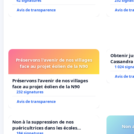
42 signatures
252 signat
Avis de transparence
Avis de t
Obtenir ju
Préservons l'avenir de nos villages
Cassandra
face au projet éolien de la N90
1 024 sign
Avis de t
Préservons l'avenir de nos villages
face au projet éolien de la N90
232 signatures
Avis de transparence
Non à la suppression de nos
Non a
puéricultrices dans les écoles
184 signatures
communale de Flémalle !