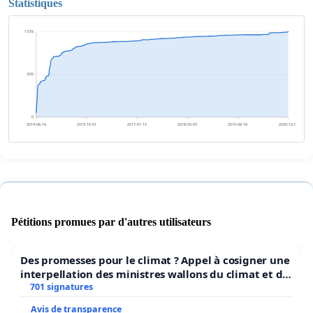
Statistiques
1 678
839
0
2014-06-16
2015-10-01
2017-01-15
2018-05-03
2019-08-18
2020-12-02
Pétitions promues par d'autres utilisateurs
Des promesses pour le climat ? Appel à cosigner une
interpellation des ministres wallons du climat et de
l’environnement.
701 signatures
Avis de transparence