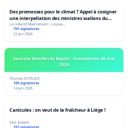
Des promesses pour le climat ? Appel à cosigner
une interpellation des ministres wallons du
climat et de l’environnement.
Le collectif Maintenant! - Louvai…
701 signatures
22 Jun 2026
Sauvons Wanfercée Baulet - Inondations 30 mai
2026
Thomas DI FELICE
105 signatures
14 Jun 2026
Canicules : on veut de la fraîcheur à Liège !
Vert Ardent
252 signatures