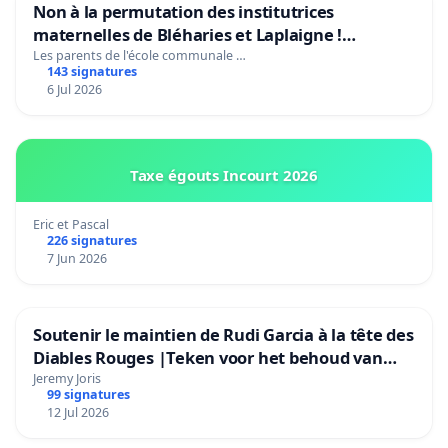
Non à la permutation des institutrices
maternelles de Bléharies et Laplaigne !
Préservons la stabilité de nos enfants.
Les parents de l'école communale …
143 signatures
6 Jul 2026
Taxe égouts Incourt 2026
Eric et Pascal
226 signatures
7 Jun 2026
Soutenir le maintien de Rudi Garcia à la tête des
Diables Rouges |Teken voor het behoud van
Rudi Garcia als bondscoach
Jeremy Joris
99 signatures
12 Jul 2026