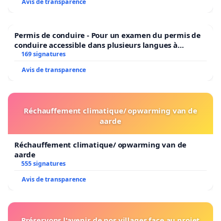
Avis de transparence
Permis de conduire - Pour un examen du permis de
conduire accessible dans plusieurs langues à
Bruxelles
169 signatures
Avis de transparence
Réchauffement climatique/ opwarming van de
aarde
Réchauffement climatique/ opwarming van de
aarde
555 signatures
Avis de transparence
Préservons l'avenir de nos villages face au projet