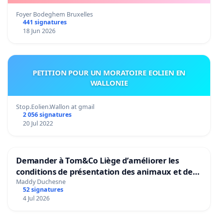
Foyer Bodeghem Bruxelles
441 signatures
18 Jun 2026
PETITION POUR UN MORATOIRE EOLIEN EN
WALLONIE
Stop.Eolien.Wallon at gmail
2 056 signatures
20 Jul 2022
Demander à Tom&Co Liège d’améliorer les
conditions de présentation des animaux et de
mettre fin à la vente d’animaux en magasin
Maddy Duchesne
52 signatures
4 Jul 2026