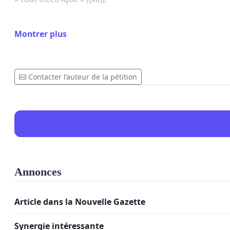
7. Que le prix de notre électricité restera compétitif
Montrer plus
8. Que nos paysages wallons seront préservés de l’ence
9. Que la faune et la flore seront préservées, sans déf
Contacter l’auteur de la pétition
10. Que l’impact des projets à venir sur la biodiversité
thermique ou nucléaire (à capacité de production électr
Il sera nettement plus judicieux d’orienter les subside
déchets actuels comme combustible, ou la fusion nucléair
Contact pour toute question ou information complément
Annonces
Article dans la Nouvelle Gazette
Sources et références bibliographiques
Synergie intéressante