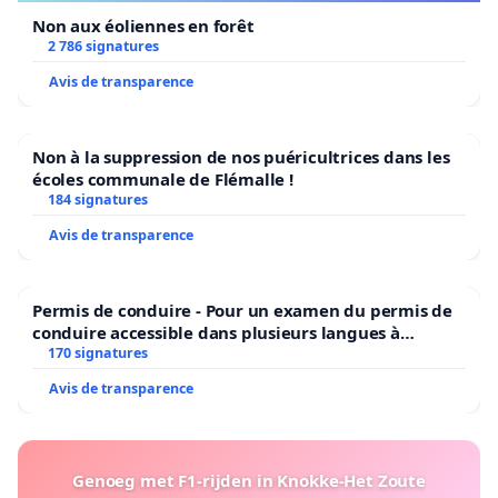
Non aux éoliennes en forêt
2 786 signatures
Avis de transparence
Non à la suppression de nos puéricultrices dans les
écoles communale de Flémalle !
184 signatures
Avis de transparence
Permis de conduire - Pour un examen du permis de
conduire accessible dans plusieurs langues à
Bruxelles
170 signatures
Avis de transparence
Genoeg met F1-rijden in Knokke-Het Zoute