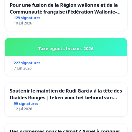
Pour une fusion de la Région wallonne et de la
Communauté française (Fédération Wallonie-
Bruxelles)
129 signatures
10 Jul 2026
Taxe égouts Incourt 2026
227 signatures
7 Jun 2026
Soutenir le maintien de Rudi Garcia à la tête des
Diables Rouges |Teken voor het behoud van
Rudi Garcia als bondscoach
99 signatures
12 Jul 2026
Des promesses pour le climat ? Appel à cosigner