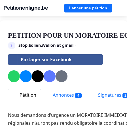
Petitionenligne.be
Lancer une pétition
PETITION POUR UN MORATOIRE E
Stop.Eolien.Wallon at gmail
·
S
Partager sur Facebook
Pétition
Annonces
Signatures
4
2
Nous demandons d’urgence un MORATOIRE IMMÉDIAT SUR T
régionales n’auront pas rendu obligatoire la coordina