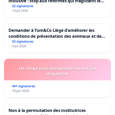
inclusive : stop aux réformes qui fragilisent le
primaire
22 signatures
14 Jul 2026
Demander à Tom&Co Liège d’améliorer les
conditions de présentation des animaux et de
mettre fin à la vente d’animaux en magasin
52 signatures
4 Jul 2026
Un refuge pour des sans-abri ne doit pas
disparaître
441 signatures
18 Jun 2026
Non à la permutation des institutrices