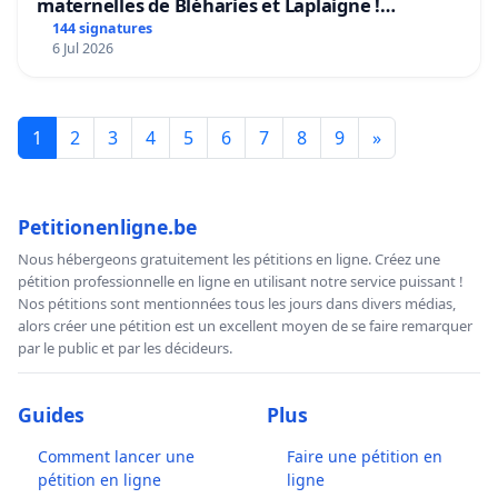
maternelles de Bléharies et Laplaigne !
Préservons la stabilité de nos enfants.
144 signatures
6 Jul 2026
1
2
3
4
5
6
7
8
9
»
Petitionenligne.be
Nous hébergeons gratuitement les pétitions en ligne. Créez une
pétition professionnelle en ligne en utilisant notre service puissant !
Nos pétitions sont mentionnées tous les jours dans divers médias,
alors créer une pétition est un excellent moyen de se faire remarquer
par le public et par les décideurs.
Guides
Plus
Comment lancer une
Faire une pétition en
pétition en ligne
ligne