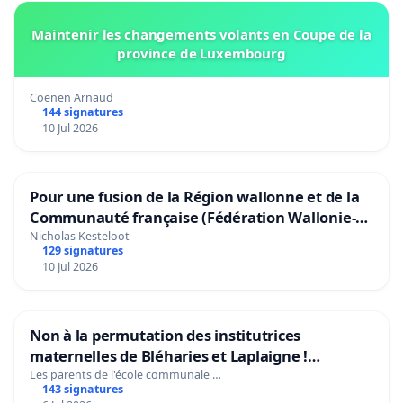
Maintenir les changements volants en Coupe de la
province de Luxembourg
Coenen Arnaud
144 signatures
10 Jul 2026
Pour une fusion de la Région wallonne et de la
Communauté française (Fédération Wallonie-
Bruxelles)
Nicholas Kesteloot
129 signatures
10 Jul 2026
Non à la permutation des institutrices
maternelles de Bléharies et Laplaigne !
Préservons la stabilité de nos enfants.
Les parents de l'école communale …
143 signatures