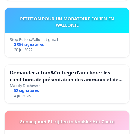
PETITION POUR UN MORATOIRE EOLIEN EN
WALLONIE
Stop.Eolien.Wallon at gmail
2 056 signatures
20 Jul 2022
Demander à Tom&Co Liège d’améliorer les
conditions de présentation des animaux et de
mettre fin à la vente d’animaux en magasin
Maddy Duchesne
52 signatures
4 Jul 2026
Genoeg met F1-rijden in Knokke-Het Zoute