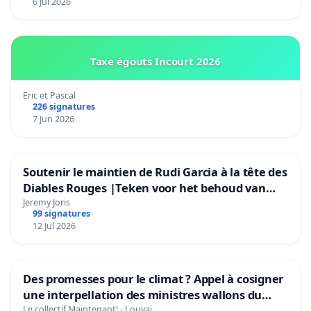
6 Jul 2026
Taxe égouts Incourt 2026
Eric et Pascal
226 signatures
7 Jun 2026
Soutenir le maintien de Rudi Garcia à la tête des
Diables Rouges |Teken voor het behoud van
Rudi Garcia als bondscoach
Jeremy Joris
99 signatures
12 Jul 2026
Des promesses pour le climat ? Appel à cosigner
une interpellation des ministres wallons du
climat et de l’environnement.
Le collectif Maintenant! - Louvai…