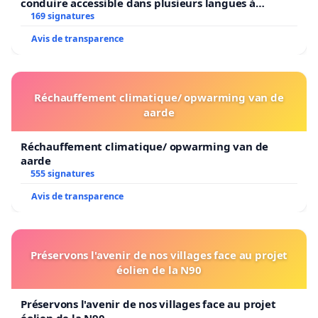
conduire accessible dans plusieurs langues à
Bruxelles
169 signatures
Avis de transparence
Réchauffement climatique/ opwarming van de
aarde
Réchauffement climatique/ opwarming van de
aarde
555 signatures
Avis de transparence
Préservons l'avenir de nos villages face au projet
éolien de la N90
Préservons l'avenir de nos villages face au projet
éolien de la N90