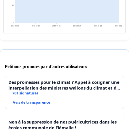
26
0
2012-09-30
2013-04-29
2013-11-26
2014-06-25
2015-01-22
2015-08-21
Pétitions promues par d'autres utilisateurs
Des promesses pour le climat ? Appel à cosigner une
interpellation des ministres wallons du climat et de
l’environnement.
701 signatures
Avis de transparence
Non à la suppression de nos puéricultrices dans les
écoles communale de Flémalle !