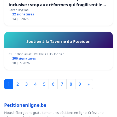
inclusive : stop aux réformes qui fragilisent le
primaire
Sarah Kyzilas
22 signatures
14 Jul 2026
Soutien à la Taverne du Poseidon
CLIP Nicolas et HOLBRECHTS Dorian
206 signatures
10 Jun 2026
1
2
3
4
5
6
7
8
9
»
Petitionenligne.be
Nous hébergeons gratuitement les pétitions en ligne. Créez une