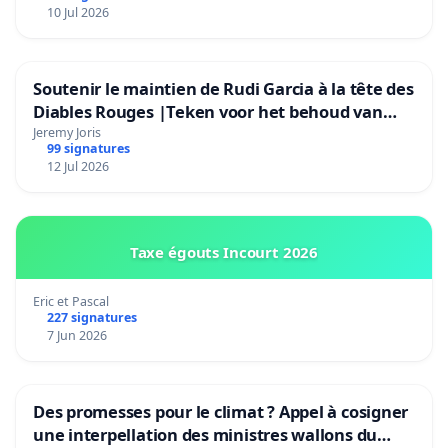
10 Jul 2026
Soutenir le maintien de Rudi Garcia à la tête des
Diables Rouges |Teken voor het behoud van
Rudi Garcia als bondscoach
Jeremy Joris
99 signatures
12 Jul 2026
Taxe égouts Incourt 2026
Eric et Pascal
227 signatures
7 Jun 2026
Des promesses pour le climat ? Appel à cosigner
une interpellation des ministres wallons du