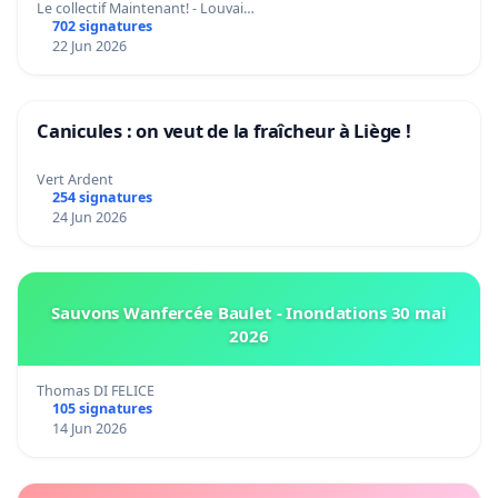
climat et de l’environnement.
Le collectif Maintenant! - Louvai…
702 signatures
22 Jun 2026
Canicules : on veut de la fraîcheur à Liège !
Vert Ardent
254 signatures
24 Jun 2026
Sauvons Wanfercée Baulet - Inondations 30 mai
2026
Thomas DI FELICE
105 signatures
14 Jun 2026