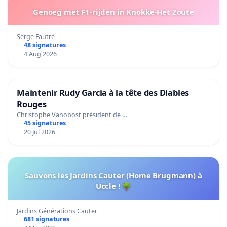
Genoeg met F1-rijden in Knokke-Het Zoute
Serge Fautré
48 signatures
4 Aug 2026
Maintenir Rudy Garcia à la tête des Diables
Rouges
Christophe Vanobost président de …
45 signatures
20 Jul 2026
Sauvons les Jardins Cauter (Home Brugmann) à
Uccle ! 🌳
Jardins Générations Cauter
681 signatures