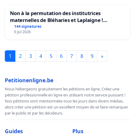
Non à la permutation des institutrices
maternelles de Bléharies et Laplaigne !
Préservons la stabilité de nos enfants.
144 signatures
6 Jul 2026
1
2
3
4
5
6
7
8
9
»
Petitionenligne.be
Nous hébergeons gratuitement les pétitions en ligne. Créez une
pétition professionnelle en ligne en utilisant notre service puissant !
Nos pétitions sont mentionnées tous les jours dans divers médias,
alors créer une pétition est un excellent moyen de se faire remarquer
par le public et par les décideurs.
Guides
Plus