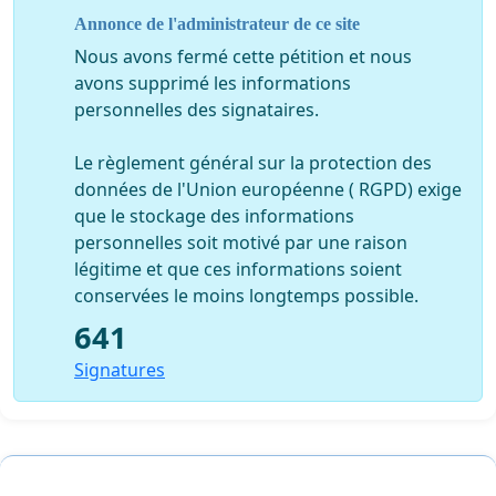
apporter l'
aide URGENTE nécessaire à ces chevaux et
Annonce de l'administrateur de ce site
aux autres animaux détenus par cette personne.
Nous avons fermé cette pétition et nous
avons supprimé les informations
De saisir tout les animaux à titre conservatoire de
personnelles des signataires.
cette personne et de faire en sorte que le jugement à
son encontre le dissuade de recommencer.
Le règlement général sur la protection des
données de l'Union européenne ( RGPD) exige
Que le droit de détention tant personnel que
que le stockage des informations
commercial d'animaux peut importe la race
personnelles soit motivé par une raison
d'animaux lui soit définitivement retiré.
légitime et que ces informations soient
conservées le moins longtemps possible.
Les lois existent mais ne sont que rarement appliquées
dans le domaine animalier.
641
Signatures
Nous ne pouvons pas croire que vous resterez
insensible à notre appel.
Nous vous remercions d'avance de nous avoir prêté