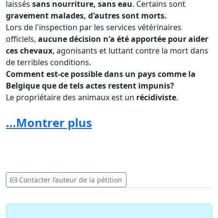
laissés
sans nourriture, sans eau
. Certains sont
gravement malades, d'autres sont morts.
Lors de l'inspection par les services vétérinaires
officiels,
aucune décision n'a été apportée pour aider
ces chevaux
, agonisants et luttant contre la mort dans
de terribles conditions.
Comment est-ce possible dans un pays comme la
Belgique que de tels actes restent impunis?
Le propriétaire des animaux est un
récidiviste
.
En 2018, 10 ans plus tard, la situation est toujours
...Montrer plus
aussi désastreuse et les refuges continuent de
recevoir des dizaines de plaintes journalières.
Ceci n'est pas aceptable.
L
'affaire portée en justice n'a toujours pas été jugée.
Contacter l’auteur de la pétition
Nous vous demandons de bien vouloir sans aucun délai