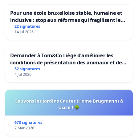
Pour une école bruxelloise stable, humaine et
inclusive : stop aux réformes qui fragilisent le
primaire
22 signatures
14 Jul 2026
Demander à Tom&Co Liège d’améliorer les
conditions de présentation des animaux et de
mettre fin à la vente d’animaux en magasin
52 signatures
4 Jul 2026
Sauvons les Jardins Cauter (Home Brugmann) à
Uccle ! 🌳
673 signatures
7 Mar 2026