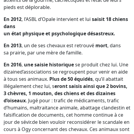
atteints de la gourme, cachectiques et l’état de leurs
pieds est déplorable.
En 2012
, l’ASBL d’Opale intervient et lui
saisit 18 chiens
dans
un état physique et psychologique désastreux.
En 2013
, un de ses chevaux est retrouvé
mort
, dans
sa prairie, par une mère de famille.
En 2016
,
une saisie historique
se produit chez lui. Une
dizained’associations se regroupent pour venir en aide
à tous ses animaux.
Plus de 50 équidés
, qu’il abattait
illégalement chez lui, s
eront saisis ainsi que 2 bovins,
3 chèvres, 1 mouton, des chiens et des dizaines
d’oiseaux
. Jugé pour : trafic de médicaments, trafic
d’humains, maltraitance animale, abattage clandestin et
falsification de documents, cet homme continue à ce
jour de sévir.de bien vouloir reconsidérer le scandale en
cours à Ogy concernant des chevaux. Ces animaux sont