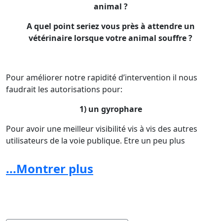
animal ?
A quel point seriez vous près à attendre un
vétérinaire lorsque votre animal souffre ?
Pour améliorer notre rapidité d’intervention il nous
faudrait les autorisations pour:
1) un gyrophare
Pour avoir une meilleur visibilité vis à vis des autres
utilisateurs de la voie publique. Etre un peu plus
légitime face aux piétons, aux vélos et aux voitures. Les
inciter par un gyrophare à la courtoisie trop souvent
...Montrer plus
absente sur nos routes.
2) rouler sur les voies de tram
Pour pouvoir remonter une fil de voiture en heure de