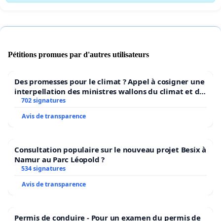
Nous avons besoin de votre aide pour pouvoir aller
défendre le bien être de vos animaux devant le
parlement bruxellois.
Pétitions promues par d'autres utilisateurs
Pensez à vos animaux.
Signer notre pétition !
Des promesses pour le climat ? Appel à cosigner une
interpellation des ministres wallons du climat et de
l’environnement.
702 signatures
Avis de transparence
Consultation populaire sur le nouveau projet Besix à
Namur au Parc Léopold ?
534 signatures
Avis de transparence
Permis de conduire - Pour un examen du permis de