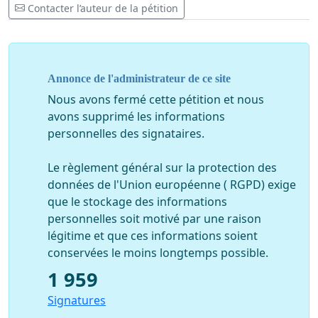
Contacter l’auteur de la pétition
pointe au même titre que les taxis. Sans bruler les feux
rouges.
3) Continuer de rouler à 50km/h
Annonce de l'administrateur de ce site
Nous ne demandons pas les mêmes autorisations
Nous avons fermé cette pétition et nous
qu’un véhicule du SMUR. Mais rétablir une vitesse
avons supprimé les informations
d’intervention plus acceptable pour un animal en
personnelles des signataires.
souffrance.
Le règlement général sur la protection des
données de l'Union européenne ( RGPD) exige
Pour vous. Pour vos animaux.
que le stockage des informations
personnelles soit motivé par une raison
Aidez nous à respecter notre engagement vis à vis de la
légitime et que ces informations soient
santé animal.
conservées le moins longtemps possible.
Lorsque chaque minute compte, vous pouvez
1 959
compter sur nous !
Signatures