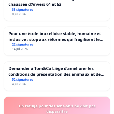
chaussée d'Anvers 61 et 63
33 signatures
8 Jul 2026
Pour une école bruxelloise stable, humaine et
inclusive : stop aux réformes qui fragilisent le
primaire
22 signatures
14 Jul 2026
Demander à Tom&Co Liège d’améliorer les
conditions de présentation des animaux et de
mettre fin à la vente d’animaux en magasin
52 signatures
4 Jul 2026
Un refuge pour des sans-abri ne doit pas
disparaître