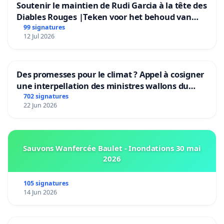
Soutenir le maintien de Rudi Garcia à la tête des
Diables Rouges |Teken voor het behoud van
Rudi Garcia als bondscoach
99 signatures
12 Jul 2026
Des promesses pour le climat ? Appel à cosigner
une interpellation des ministres wallons du
climat et de l’environnement.
702 signatures
22 Jun 2026
Sauvons Wanfercée Baulet - Inondations 30 mai
2026
105 signatures
14 Jun 2026