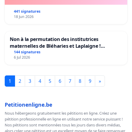
441 signatures
18 Jun 2026
Non à la permutation des institutrices
maternelles de Bléharies et Laplaigne !
Préservons la stabilité de nos enfants.
144 signatures
6 Jul 2026
1
2
3
4
5
6
7
8
9
»
Petitionenligne.be
Nous hébergeons gratuitement les pétitions en ligne. Créez une
pétition professionnelle en ligne en utilisant notre service puissant !
Nos pétitions sont mentionnées tous les jours dans divers médias,
alors créer une pétition est un excellent moyen de se faire remarquer