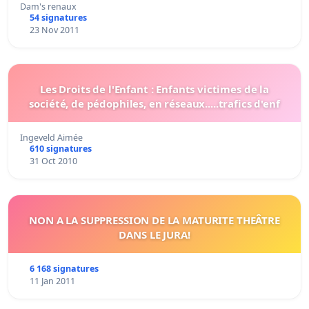
Dam's renaux
54 signatures
23 Nov 2011
Les Droits de l'Enfant : Enfants victimes de la
société, de pédophiles, en réseaux.....trafics d'enf
Ingeveld Aimée
610 signatures
31 Oct 2010
NON A LA SUPPRESSION DE LA MATURITE THEÂTRE
DANS LE JURA!
6 168 signatures
11 Jan 2011