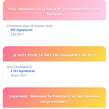
Pour l'abandon de la dette et la nationalisation des
banques
Christiane alias Lili Dubset Guid…
592 signatures
3 Jul 2011
JE VOTE POUR LA PAIX EN CASAMANCE EN 2012
SOS CASAMANCE
2 161 signatures
16 Jun 2011
Logement : Monsieur le Président, où sont passées
vos promesses ?