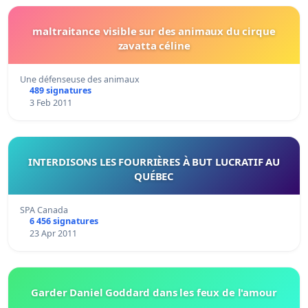
maltraitance visible sur des animaux du cirque
zavatta céline
Une défenseuse des animaux
489 signatures
3 Feb 2011
INTERDISONS LES FOURRIÈRES À BUT LUCRATIF AU
QUÉBEC
SPA Canada
6 456 signatures
23 Apr 2011
Garder Daniel Goddard dans les feux de l'amour