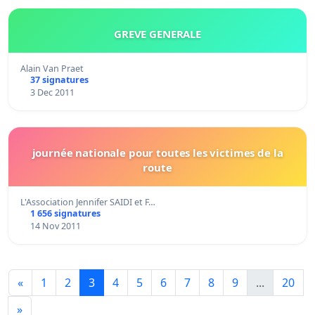
GREVE GENERALE
Alain Van Praet
37 signatures
3 Dec 2011
journée nationale pour toutes les victimes de la
route
L'Association Jennifer SAIDI et F…
1 656 signatures
14 Nov 2011
«
1
2
3
4
5
6
7
8
9
...
20
»