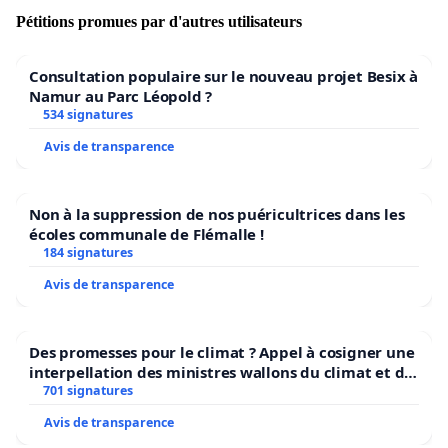
par les inspections scolaires. De cette manière
Pétitions promues par d'autres utilisateurs
également, nous voulons faire partie d'une institution
qui est elle-même exemplaire dans la recherche de
solutions au problème climatique.
Consultation populaire sur le nouveau projet Besix à
Namur au Parc Léopold ?
5) Que la grande majorité des études dans les
534 signatures
universités et dans les hautes écoles nous préparent à
Avis de transparence
relever le défi du changement climatique. Le plus
grand problème politique, social, médical et
économique de notre temps est presque totalement
Non à la suppression de nos puéricultrices dans les
écoles communale de Flémalle !
absent de nos programmes. En ne préparant pas
184 signatures
suffisamment les étudiants à la crise climatique, les
hautes écoles et les universités diplôment des étudiants
Avis de transparence
aveugles. Le changement commence par
l’enseignement. Par conséquent nous exigeons
Des promesses pour le climat ? Appel à cosigner une
également un cours obligatoire sur le climat pour les
interpellation des ministres wallons du climat et de
bacheliers ou une ligne d’apprentissage où les
l’environnement.
701 signatures
problématiques écologique et climatique seront
Avis de transparence
abordées dans différents cours.