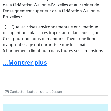
de la fédération Wallonie-Bruxelles et au cabinet de
l'enseignement supérieur de la fédération Wallonie-
Bruxelles :
1) Que les crises environnementale et climatique
occupent une place très importante dans nos leçons.
C'est pourquoi nous demandons d'avoir une ligne
d'apprentissage qui garantisse que le climat
(changement climatique) dans toutes ses dimensions
soit explicitement abordé tout au long du curriculum.
...Montrer plus
2) Que les crises climatique et écologique soient
également traitées dans notre enseignement comme
de véritables crises. Si nous ne sommes pas informés
de l'urgence du problème, nous ne serons pas en
mesure de réagir de manière appropriée pour y
Contacter l’auteur de la pétition
remédier.
3) Que nos actuels et futurs enseignants reçoivent