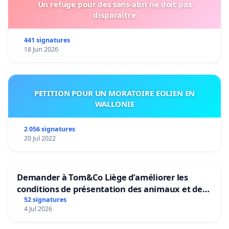
Un refuge pour des sans-abri ne doit pas
disparaître
441 signatures
18 Jun 2026
PETITION POUR UN MORATOIRE EOLIEN EN
WALLONIE
2 056 signatures
20 Jul 2022
Demander à Tom&Co Liège d’améliorer les
conditions de présentation des animaux et de
mettre fin à la vente d’animaux en magasin
52 signatures
4 Jul 2026