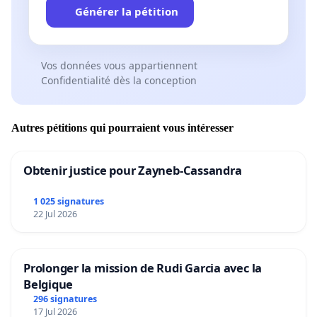
Descheemaeker ( werknemer), Elodie Stockman
Générer la pétition
(werknemer), Romy Aerts (leraar), Johanna
Vandenbussche (leraar), Sara Vicca (wetenschapper),
Joke Van Den Berge (wetenschapper), Hugo Van
Vos données vous appartiennent
Dienderen (grootouder), Youth For Climate,
Confidentialité dès la conception
students For Climate, Teachers For Climate, Workers
For Climate, Scientists For Climate, Grootouders voor
het klimaat Be, Greenpeace, Jean-Pascal van Ypersele
Autres pétitions qui pourraient vous intéresser
(wetenschapper)
Obtenir justice pour Zayneb-Cassandra
De initiatiefnemers:
1 025 signatures
22 Jul 2026
- Tatyana Decelle ( leerling 5e middelbaar, Brugge)
Prolonger la mission de Rudi Garcia avec la
- Charlie Vande Mergel ( élève, 6e secondaire,
Belgique
Charleroi)
296 signatures
17 Jul 2026
- Johanna vandenbussche ( leerkracht, secundair