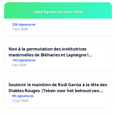
Taxe égouts Incourt 2026
226 signatures
7 Jun 2026
Non à la permutation des institutrices
maternelles de Bléharies et Laplaigne !
Préservons la stabilité de nos enfants.
143 signatures
6 Jul 2026
Soutenir le maintien de Rudi Garcia à la tête des
Diables Rouges |Teken voor het behoud van
Rudi Garcia als bondscoach
99 signatures
12 Jul 2026