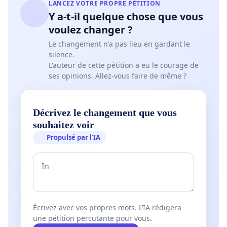
LANCEZ VOTRE PROPRE PÉTITION
instelling die zelf een voorbeeldrol vervult bij het
Y a-t-il quelque chose que vous
zoeken naar oplossingen voor het klimaatprobleem.
voulez changer ?
Le changement n'a pas lieu en gardant le
5) dat ook op hogescholen en universiteiten meer
silence.
aandacht wordt besteed aan het klimaat. Het grootste
L'auteur de cette pétition a eu le courage de
politieke, sociale, medische en economische probleem
ses opinions. Allez-vous faire de même ?
van onze tijd is in onze curricula vrijwel geheel afwezig.
Op deze manier sturen hogescholen en universiteiten
hun studenten blind de deur uit. Elke verandering
Décrivez le changement que vous
begint immers met een andere manier van kijken en
souhaitez voir
daarin speelt onderwijs een cruciale rol. Daarom
Propulsé par l’IA
vragen wij een verplicht vak over het klimaat in de
bachelor-richtingen of een leerlijn waarbij klimaat-
educatie wordt aangebracht in de verschillende vakken.
Dit is wat wij vragen in het belang van ons aller
toekomst.
Écrivez avec vos propres mots. L’IA rédigera
Voor deze petitie krijgen wij alvast de steun van Wies
une pétition percutante pour vous.