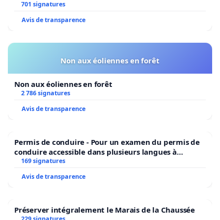
l’environnement.
701 signatures
Avis de transparence
Non aux éoliennes en forêt
Non aux éoliennes en forêt
2 786 signatures
Avis de transparence
Permis de conduire - Pour un examen du permis de
conduire accessible dans plusieurs langues à
Bruxelles
169 signatures
Avis de transparence
Préserver intégralement le Marais de la Chaussée
229 signatures