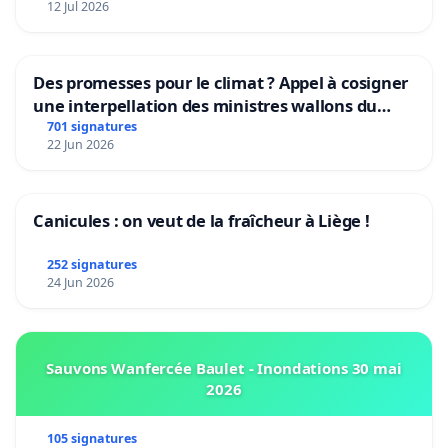
12 Jul 2026
Des promesses pour le climat ? Appel à cosigner
une interpellation des ministres wallons du
climat et de l’environnement.
701 signatures
22 Jun 2026
Canicules : on veut de la fraîcheur à Liège !
252 signatures
24 Jun 2026
Sauvons Wanfercée Baulet - Inondations 30 mai
2026
105 signatures