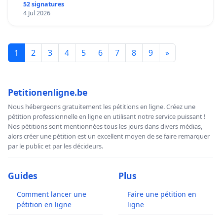
mettre fin à la vente d’animaux en magasin
52 signatures
4 Jul 2026
1
2
3
4
5
6
7
8
9
»
Petitionenligne.be
Nous hébergeons gratuitement les pétitions en ligne. Créez une
pétition professionnelle en ligne en utilisant notre service puissant !
Nos pétitions sont mentionnées tous les jours dans divers médias,
alors créer une pétition est un excellent moyen de se faire remarquer
par le public et par les décideurs.
Guides
Plus
Comment lancer une
Faire une pétition en
pétition en ligne
ligne