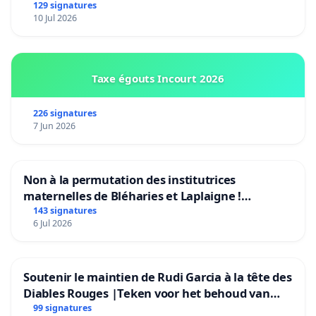
Bruxelles)
129 signatures
10 Jul 2026
Taxe égouts Incourt 2026
226 signatures
7 Jun 2026
Non à la permutation des institutrices
maternelles de Bléharies et Laplaigne !
Préservons la stabilité de nos enfants.
143 signatures
6 Jul 2026
Soutenir le maintien de Rudi Garcia à la tête des
Diables Rouges |Teken voor het behoud van
Rudi Garcia als bondscoach
99 signatures