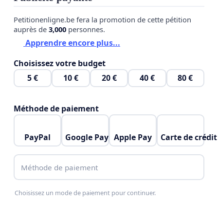
Le retrait de ce projet nous maintient dans une
impasse technologique (VDSL ou coaxial saturé) qui
Petitionenligne.be fera la promotion de cette pétition
pénalise l’ensemble des habitants :
auprès de
3,000
personnes.
Apprendre encore plus...
• Latence élevée et instabilité : rendant le télétravail
Choisissez votre budget
et les usages interactifs de plus en plus difficiles.
5 €
10 €
20 €
40 €
80 €
• Fracture numérique : nos voisins bénéficient du
Giga, tandis que notre rue subit une perte
Méthode de paiement
d'attractivité et une dépréciation.
• Manque de transparence : le silence des
PayPal
Google Pay
Apple Pay
Carte de crédit
opérateurs (Unifiber/Proximus) face à ce
revirement est inacceptable.
Méthode de paiement
• Problemes administratifs : Impossible de changer
Choisissez un mode de paiement pour continuer.
de contrat VDSL.
Nos revendications