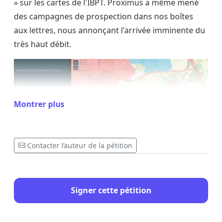
» sur les cartes de l'IBPT. Proximus a même mené
des campagnes de prospection dans nos boîtes
aux lettres, nous annonçant l'arrivée imminente du
très haut débit.
Montrer plus
Contacter l’auteur de la pétition
C.f. : Carte de la fibre de l'IBPT
Pourtant,
début 2025
, tout a changé : sans aucune
Signer cette pétition
explication ni avertissement, notre zone a été
purement et simplement retirée des plans de