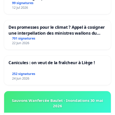
Rudi Garcia als bondscoach
99 signatures
12 Jul 2026
Des promesses pour le climat ? Appel à cosigner
une interpellation des ministres wallons du
climat et de l’environnement.
701 signatures
22 Jun 2026
Canicules : on veut de la fraîcheur à Liège !
252 signatures
24 Jun 2026
Sauvons Wanfercée Baulet - Inondations 30 mai
2026