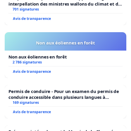
interpellation des ministres wallons du climat et de
l’environnement.
701 signatures
Avis de transparence
Non aux éoliennes en forêt
Non aux éoliennes en forêt
2 786 signatures
Avis de transparence
Permis de conduire - Pour un examen du permis de
conduire accessible dans plusieurs langues à
Bruxelles
169 signatures
Avis de transparence