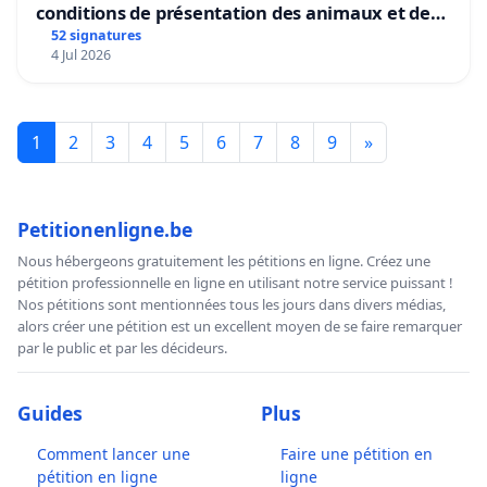
conditions de présentation des animaux et de
mettre fin à la vente d’animaux en magasin
52 signatures
4 Jul 2026
1
2
3
4
5
6
7
8
9
»
Petitionenligne.be
Nous hébergeons gratuitement les pétitions en ligne. Créez une
pétition professionnelle en ligne en utilisant notre service puissant !
Nos pétitions sont mentionnées tous les jours dans divers médias,
alors créer une pétition est un excellent moyen de se faire remarquer
par le public et par les décideurs.
Guides
Plus
Comment lancer une
Faire une pétition en
pétition en ligne
ligne