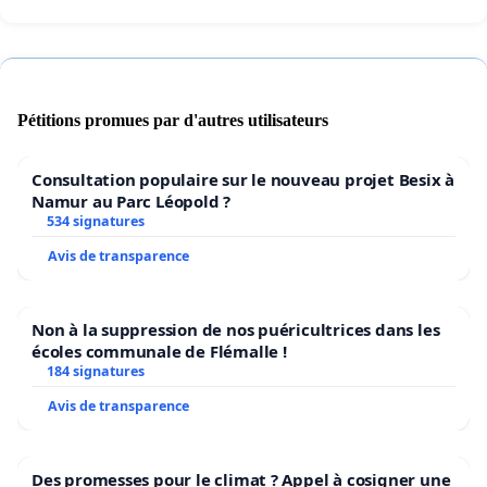
Par cette pétition, nous demandons :
1. Une réponse claire de la part d'Unifiber et de
Pétitions promues par d'autres utilisateurs
Proximus sur les raisons techniques ou
administratives du retrait de notre rue.
Consultation populaire sur le nouveau projet Besix à
Namur au Parc Léopold ?
2. Le rétablissement immédiat de la planification
534 signatures
des travaux dans les plus brefs délais.
Avis de transparence
3. L'appui de la Ville de Frameries pour qu'elle
intervienne en tant qu'intermédiaire auprès de
Non à la suppression de nos puéricultrices dans les
l'opérateur.
écoles communale de Flémalle !
184 signatures
Avis de transparence
Des promesses pour le climat ? Appel à cosigner une