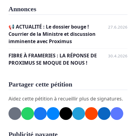
déploiement.
Annonces
📢 ACTUALITÉ : Le dossier bouge !
27.6.2026
Courrier de la Ministre et discussion
imminente avec Proximus
FIBRE À FRAMERIES : LA RÉPONSE DE
30.4.2026
PROXIMUS SE MOQUE DE NOUS !
Partager cette pétition
Aujourd'hui
, nous nous retrouvons dans une
Aidez cette pétition à recueillir plus de signatures.
situation aberrante : un « îlot oublié » entouré de
quartiers déjà fibrés.
Un impact réel sur notre quotidien
Publicité payante