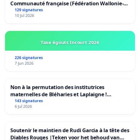
Communauté française (Fédération Wallonie-
Bruxelles)
129 signatures
10 Jul 2026
Taxe égouts Incourt 2026
226 signatures
7 Jun 2026
Non à la permutation des institutrices
maternelles de Bléharies et Laplaigne !
Préservons la stabilité de nos enfants.
143 signatures
6 Jul 2026
Soutenir le maintien de Rudi Garcia à la tête des
Diables Rouges |Teken voor het behoud van