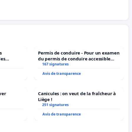
s
Permis de conduire - Pour un examen
les
du permis de conduire accessible
dans plusieurs langues à Bruxelles
167 signatures
Avis de transparence
ver
Canicules : on veut de la fraîcheur à
Liège !
251 signatures
Avis de transparence