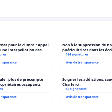
ses pour le climat ? Appel
Non à la suppression de no
 une interpellation des
puéricultrices dans les éco
wallons du climat et de
ures
184 signatures
communale de Flémalle !
nement.
ransparence
Avis de transparence
scale : plus de précompte
Soigner les addictions, sau
ropriétaires occupants
Charleroi.
es
42 signatures
ransparence
Avis de transparence