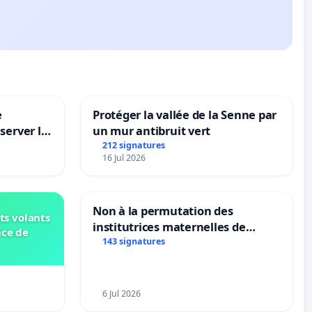
e
Protéger la vallée de la Senne par
server le
un mur antibruit vert
212 signatures
16 Jul 2026
Non à la permutation des
ts volants
institutrices maternelles de
nce de
Bléharies et Laplaigne !
143 signatures
Préservons la stabilité de nos
enfants.
6 Jul 2026