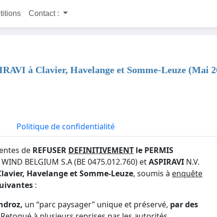
titions
Contact :
AVI à Clavier, Havelange et Somme-Leuze (Mai 2
Politique de confidentialité
entes de
REFUSER
DEFINITIVEMENT
le PERMIS
O
WIND BELGIUM S.A (BE 0475.012.760) et
ASPIRAVI
N.V.
Clavier, Havelange et Somme-Leuze
, soumis à
enquête
suivantes
:
ndroz,
un “parc paysager” unique et préservé,
par des
. Retoqué à plusieurs reprises par les autorités