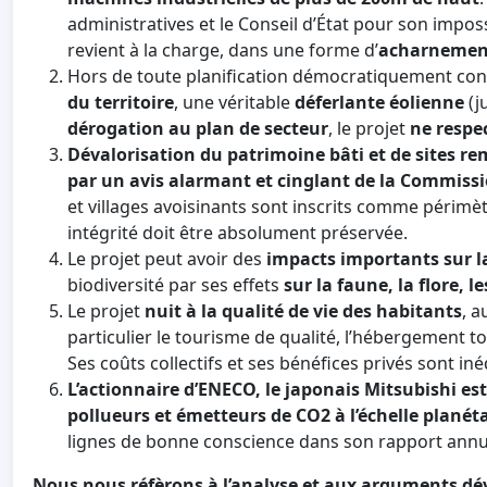
administratives et le Conseil d’État pour son impo
revient à la charge, dans une forme d’
acharnement
Hors de toute planification démocratiquement conce
du territoire
, une véritable
déferlante éolienne
(j
dérogation au plan de secteur
, le projet
ne respe
Dévalorisation du patrimoine bâti et de sites r
par un avis alarmant et cinglant de la Commiss
et villages avoisinants sont inscrits comme périmètr
intégrité doit être absolument préservée.
Le projet peut avoir des
impacts importants sur la
biodiversité par ses effets
sur la faune, la flore, l
Le projet
nuit à la qualité de vie des habitants
, 
particulier le tourisme de qualité, l’hébergement tou
Ses coûts collectifs et ses bénéfices privés sont in
L’actionnaire d’ENECO, le japonais Mitsubishi est
pollueurs et émetteurs de CO2 à l’échelle planét
lignes de bonne conscience dans son rapport annue
Nous nous réfèrons à l’analyse et aux arguments dé