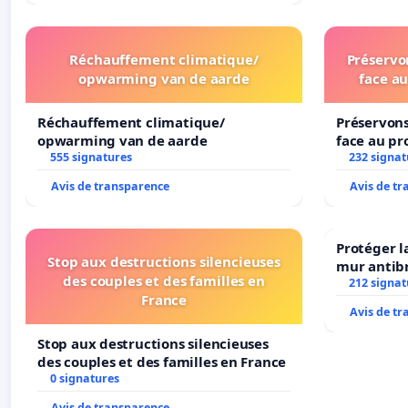
Réchauffement climatique/
Préservon
opwarming van de aarde
face au
Réchauffement climatique/
Préservons
opwarming van de aarde
face au pr
555 signatures
232 signat
Avis de transparence
Avis de t
Protéger l
Stop aux destructions silencieuses
mur antibr
des couples et des familles en
212 signat
France
Avis de t
Stop aux destructions silencieuses
des couples et des familles en France
0 signatures
Avis de transparence