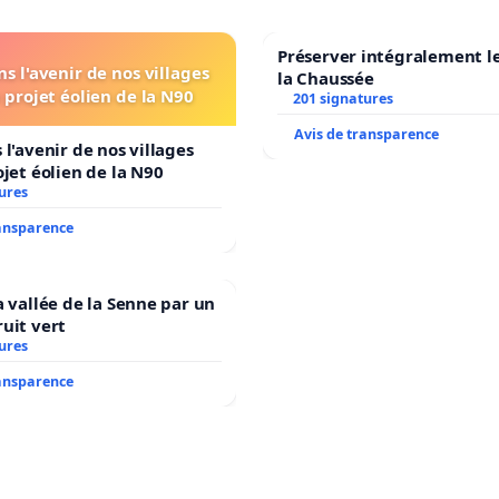
Préserver intégralement l
s l'avenir de nos villages
la Chaussée
 projet éolien de la N90
201 signatures
Avis de transparence
 l'avenir de nos villages
ojet éolien de la N90
ures
ransparence
a vallée de la Senne par un
uit vert
ures
ransparence