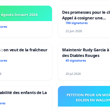
Des promesses pour le cl
 égouts Incourt 2026
Appel à cosigner une
interpellation des minis
700 signatures
tures
wallons du climat et de
22 Jun 2026
l’environnement.
 : on veut de la fraîcheur
Maintenir Rudy Garcia à 
des Diables Rouges
tures
45 signatures
6
20 Jul 2026
tabilité des enfants de La
PETITION POUR UN MO
EOLIEN EN WALLO
ures