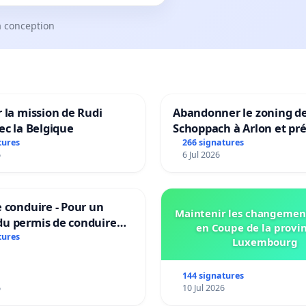
a conception
 la mission de Rudi
Abandonner le zoning d
ec la Belgique
Schoppach à Arlon et pré
site naturel
tures
266 signatures
6
6 Jul 2026
 conduire - Pour un
Maintenir les changemen
u permis de conduire
en Coupe de la provi
e dans plusieurs langues
tures
Luxembourg
es
144 signatures
6
10 Jul 2026