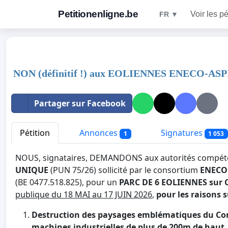
Petitionenligne.be
Voir les pé
FR ▼
NON (définitif !) aux EOLIENNES ENECO-ASPIR
Partager sur Facebook
Pétition
Annonces
Signatures
1
1 053
NOUS, signataires, DEMANDONS aux autorités compét
UNIQUE
(PUN 75/26) sollicité par le consortium
ENEC
(BE 0477.518.825), pour un
PARC DE 6 EOLIENNES sur 
publique du 18 MAI au 17 JUIN 2026
,
pour les raisons 
Destruction des paysages emblématiques du Co
machines industrielles de plus de 200m de haut