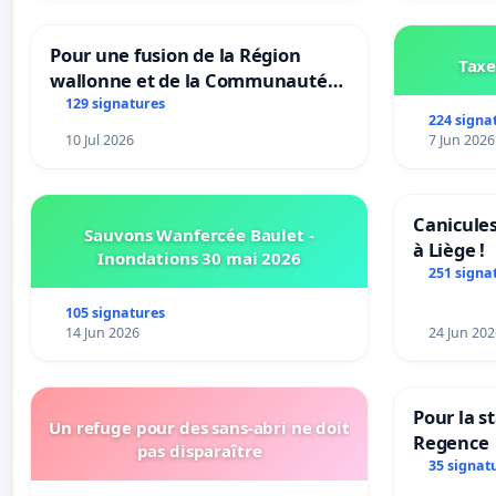
Pour une fusion de la Région
Taxe
wallonne et de la Communauté
française (Fédération Wallonie-
129 signatures
224 signa
Bruxelles)
10 Jul 2026
7 Jun 2026
Canicules
Sauvons Wanfercée Baulet -
à Liège !
Inondations 30 mai 2026
251 signa
105 signatures
14 Jun 2026
24 Jun 202
Pour la s
Un refuge pour des sans-abri ne doit
Regence
pas disparaître
35 signat