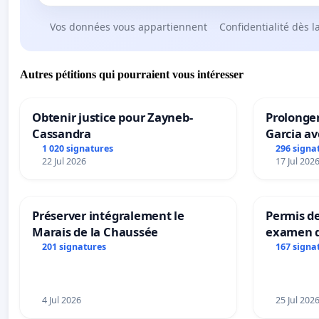
Vos données vous appartiennent
Confidentialité dès l
Autres pétitions qui pourraient vous intéresser
Obtenir justice pour Zayneb-
Prolonger
Cassandra
Garcia av
1 020 signatures
296 signa
22 Jul 2026
17 Jul 202
Préserver intégralement le
Permis de
Marais de la Chaussée
examen d
accessibl
201 signatures
167 signa
à Bruxell
4 Jul 2026
25 Jul 202