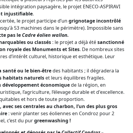
ssible intégration paysagère, le projet ENECO-ASPIRAVI
 injustifiable
.
rtée, le projet participe d’un
grignotage incontrôlé
usqu'à 53 machines dans le périmètre). Impossible sans
cte pas le
Cadre éolien wallon.
emarquables ou classés
: le projet a déjà été
sanctionné
ion royale des Monuments et Sites
. De nombreux sites
es d’intérêt culturel, historique et esthétique. Leur
 santé ou le bien-être
des habitants ; il dégradera la
es habitats naturels
et leurs équilibres fragiles.
au
développement économique
de la région, en
ristique, l’agriculture, l’élevage durable et d'excellence.
équitables et hors de toute proportion.
, avec ses centrales au charbon, l’un des plus gros
aire
: venir planter ses éoliennes en Condroz pour 2
l, c’est du pur
greenwashing !
veloppés et déposés par le
Collectif Condroz –