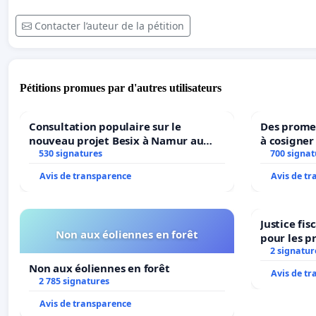
Contacter l’auteur de la pétition
Pétitions promues par d'autres utilisateurs
Consultation populaire sur le
Des promes
nouveau projet Besix à Namur au
à cosigner
Parc Léopold ?
530 signatures
ministres 
700 signat
l’environ
Avis de transparence
Avis de t
Justice fi
Non aux éoliennes en forêt
pour les p
2 signatur
Non aux éoliennes en forêt
Avis de t
2 785 signatures
Avis de transparence