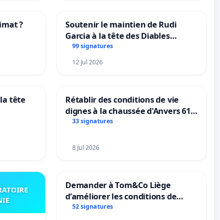
imat ?
Soutenir le maintien de Rudi
Garcia à la tête des Diables
tres
Rouges |Teken voor het behoud
99 signatures
van Rudi Garcia als bondscoach
12 Jul 2026
la tête
Rétablir des conditions de vie
dignes à la chaussée d'Anvers 61
et 63
33 signatures
8 Jul 2026
Demander à Tom&Co Liège
RATOIRE
d’améliorer les conditions de
NIE
présentation des animaux et de
52 signatures
mettre fin à la vente d’animaux