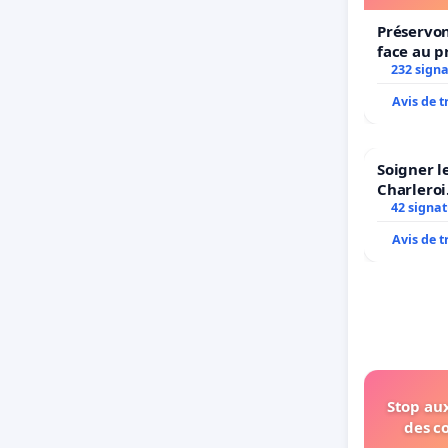
Préservon
face au p
232 sign
Avis de 
Soigner l
Charleroi
42 signa
Avis de 
Stop aux
des c