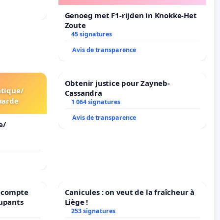
Genoeg met F1-rijden in Knokke-Het
Zoute
45 signatures
Avis de transparence
Obtenir justice pour Zayneb-
tique/
Cassandra
aarde
1 064 signatures
Avis de transparence
e/
précompte
Canicules : on veut de la fraîcheur à
cupants
Liège !
253 signatures