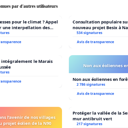
omues par d'autres utilisateurs
sses pour le climat ? Appel
Consultation populaire sur
r une interpellation des
nouveau projet Besix à N
 wallons du climat et de
atures
Parc Léopold ?
534 signatures
nnement.
transparence
Avis de transparence
 intégralement le Marais
Non aux éoliennes en
ussée
atures
Non aux éoliennes en forê
transparence
2 786 signatures
Avis de transparence
Protéger la vallée de la S
ns l'avenir de nos villages
mur antibruit vert
u projet éolien de la N90
217 signatures