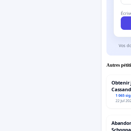
Écriv
Vos d
Autres pétit
Obtenir 
Cassand
1 065 si
22 Jul 20
Abandon
Schoppac