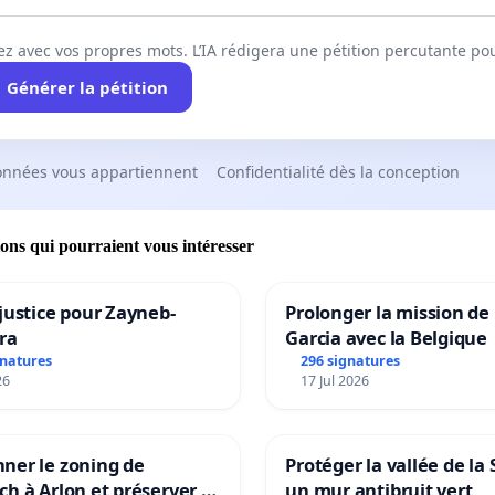
ez avec vos propres mots. L’IA rédigera une pétition percutante po
Générer la pétition
onnées vous appartiennent
Confidentialité dès la conception
ions qui pourraient vous intéresser
justice pour Zayneb-
Prolonger la mission de
ra
Garcia avec la Belgique
gnatures
296 signatures
26
17 Jul 2026
ner le zoning de
Protéger la vallée de la
h à Arlon et préserver le
un mur antibruit vert