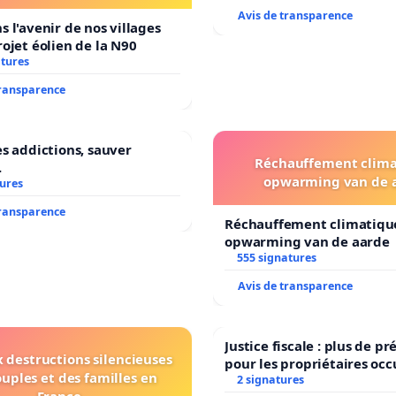
Avis de transparence
s l'avenir de nos villages
rojet éolien de la N90
atures
transparence
es addictions, sauver
Réchauffement clima
.
opwarming van de 
tures
transparence
Réchauffement climatiqu
opwarming van de aarde
555 signatures
Avis de transparence
Justice fiscale : plus de 
 destructions silencieuses
pour les propriétaires oc
ouples et des familles en
2 signatures
France