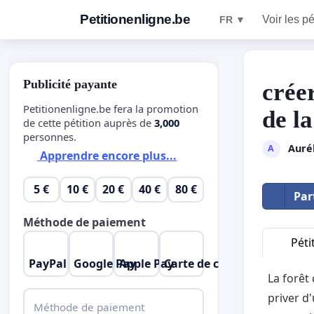
Petitionenligne.be
Voir les pé
FR ▼
Publicité payante
crée
Petitionenligne.be fera la promotion
de la
de cette pétition auprès de
3,000
personnes.
Auré
A
Apprendre encore plus...
5 €
10 €
20 €
40 €
80 €
Par
Méthode de paiement
Péti
PayPal
Google Pay
Apple Pay
Carte de crédit
La forêt
priver d
Méthode de paiement