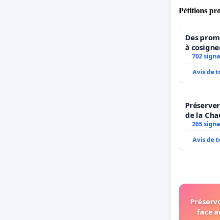
Pétitions pr
Des prome
à cosigne
ministres
702 sign
l’enviro
Avis de 
Préserver
de la Cha
265 sign
Avis de 
Préservo
face a