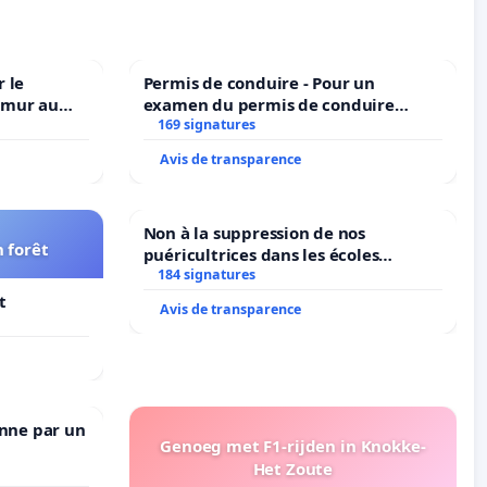
 le
Permis de conduire - Pour un
amur au
examen du permis de conduire
accessible dans plusieurs langues à
169 signatures
Bruxelles
Avis de transparence
Non à la suppression de nos
 forêt
puéricultrices dans les écoles
184 signatures
communale de Flémalle !
t
Avis de transparence
enne par un
Genoeg met F1-rijden in Knokke-
Het Zoute