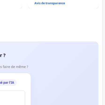
Avis de transparence
r ?
ous faire de même ?
é par l’IA