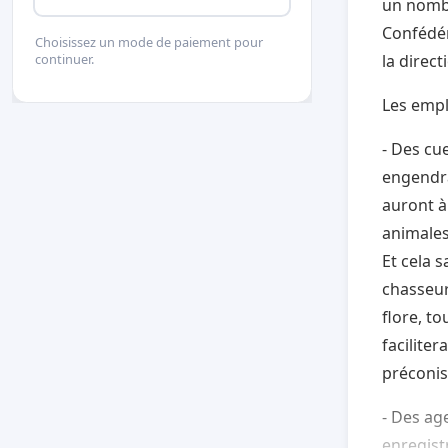
un nombr
Confédé
Choisissez un mode de paiement pour
la direct
continuer.
Les empl
- Des cu
engendra
auront à
animales,
Et cela 
chasseur
flore, t
facilite
préconis
- Des ag
enregist