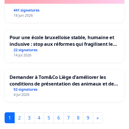
441 signatures
18 Jun 2026
Pour une école bruxelloise stable, humaine et
inclusive : stop aux réformes qui fragilisent le
primaire
22 signatures
14 Jul 2026
Demander à Tom&Co Liège d’améliorer les
conditions de présentation des animaux et de
mettre fin à la vente d’animaux en magasin
52 signatures
4 Jul 2026
1
2
3
4
5
6
7
8
9
»