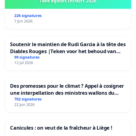
Taxe égouts Incourt 2026
226 signatures
7 Jun 2026
Soutenir le maintien de Rudi Garcia à la tête des
Diables Rouges |Teken voor het behoud van
Rudi Garcia als bondscoach
99 signatures
12 Jul 2026
Des promesses pour le climat ? Appel à cosigner
une interpellation des ministres wallons du
climat et de l’environnement.
702 signatures
22 Jun 2026
Canicules : on veut de la fraîcheur à Liège !