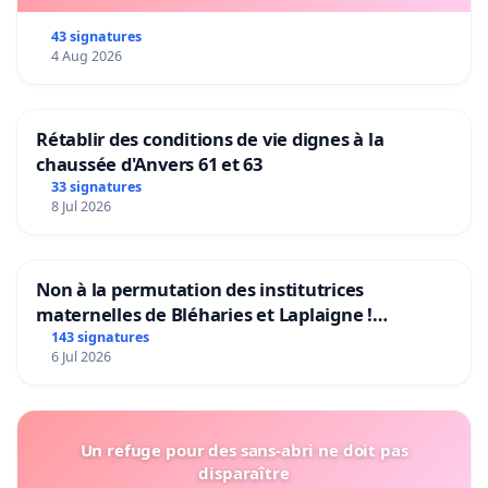
43 signatures
4 Aug 2026
Rétablir des conditions de vie dignes à la
chaussée d'Anvers 61 et 63
33 signatures
8 Jul 2026
Non à la permutation des institutrices
maternelles de Bléharies et Laplaigne !
Préservons la stabilité de nos enfants.
143 signatures
6 Jul 2026
Un refuge pour des sans-abri ne doit pas
disparaître