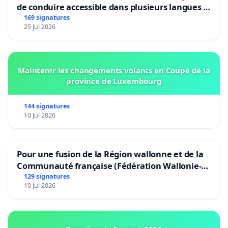
de conduire accessible dans plusieurs langues à
Bruxelles
169 signatures
25 Jul 2026
Maintenir les changements volants en Coupe de la
province de Luxembourg
144 signatures
10 Jul 2026
Pour une fusion de la Région wallonne et de la
Communauté française (Fédération Wallonie-
Bruxelles)
129 signatures
10 Jul 2026