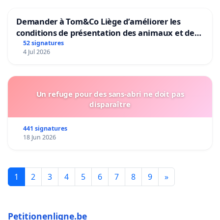
Demander à Tom&Co Liège d’améliorer les
conditions de présentation des animaux et de
mettre fin à la vente d’animaux en magasin
52 signatures
4 Jul 2026
Un refuge pour des sans-abri ne doit pas
disparaître
441 signatures
18 Jun 2026
1
2
3
4
5
6
7
8
9
»
Petitionenligne.be