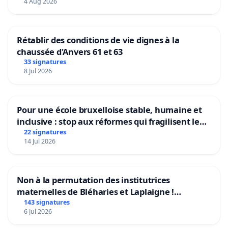
4 Aug 2026
Rétablir des conditions de vie dignes à la
chaussée d'Anvers 61 et 63
33 signatures
8 Jul 2026
Pour une école bruxelloise stable, humaine et
inclusive : stop aux réformes qui fragilisent le
primaire
22 signatures
14 Jul 2026
Non à la permutation des institutrices
maternelles de Bléharies et Laplaigne !
Préservons la stabilité de nos enfants.
143 signatures
6 Jul 2026