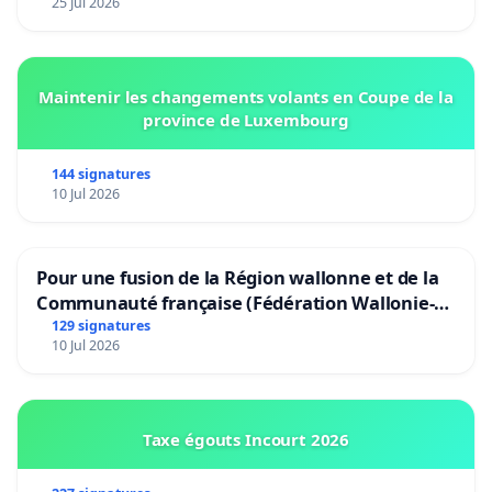
25 Jul 2026
Maintenir les changements volants en Coupe de la
province de Luxembourg
144 signatures
10 Jul 2026
Pour une fusion de la Région wallonne et de la
Communauté française (Fédération Wallonie-
Bruxelles)
129 signatures
10 Jul 2026
Taxe égouts Incourt 2026