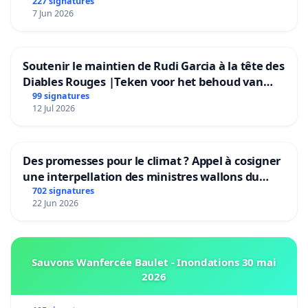
227 signatures
7 Jun 2026
Soutenir le maintien de Rudi Garcia à la tête des
Diables Rouges |Teken voor het behoud van
Rudi Garcia als bondscoach
99 signatures
12 Jul 2026
Des promesses pour le climat ? Appel à cosigner
une interpellation des ministres wallons du
climat et de l’environnement.
702 signatures
22 Jun 2026
Sauvons Wanfercée Baulet - Inondations 30 mai
2026