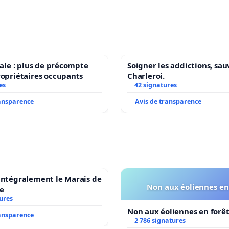
scale : plus de précompte
Soigner les addictions, sau
ropriétaires occupants
Charleroi.
es
42 signatures
ransparence
Avis de transparence
intégralement le Marais de
Non aux éoliennes en
e
ures
Non aux éoliennes en forê
ransparence
2 786 signatures