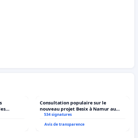
s
Consultation populaire sur le
les
nouveau projet Besix à Namur au
Parc Léopold ?
534 signatures
Avis de transparence