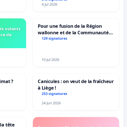
4 Jul 2026
Pour une fusion de la Région
ts volants
wallonne et de la Communauté
nce de
française (Fédération Wallonie-
129 signatures
Bruxelles)
10 Jul 2026
imat ?
Canicules : on veut de la fraîcheur
à Liège !
tres
253 signatures
24 Jun 2026
la tête