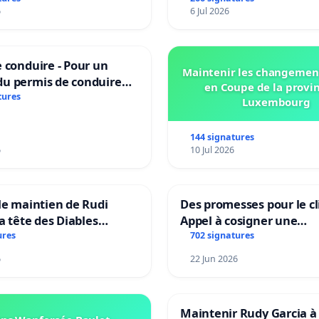
6
6 Jul 2026
 conduire - Pour un
Maintenir les changemen
u permis de conduire
en Coupe de la provi
e dans plusieurs langues
tures
Luxembourg
es
144 signatures
6
10 Jul 2026
le maintien de Rudi
Des promesses pour le cl
la tête des Diables
Appel à cosigner une
Teken voor het behoud
interpellation des minis
ures
702 signatures
Garcia als bondscoach
wallons du climat et de
6
22 Jun 2026
l’environnement.
Maintenir Rudy Garcia à 