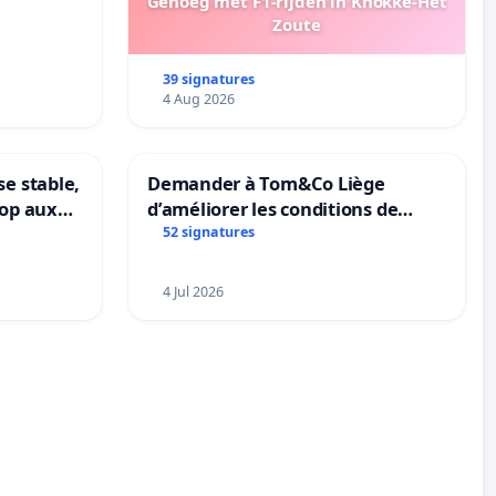
Genoeg met F1-rijden in Knokke-Het
Zoute
39 signatures
4 Aug 2026
se stable,
Demander à Tom&Co Liège
top aux
d’améliorer les conditions de
le
présentation des animaux et de
52 signatures
mettre fin à la vente d’animaux
en magasin
4 Jul 2026