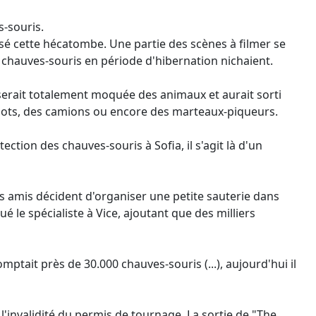
s-souris.
usé cette hécatombe. Une partie des scènes à filmer se
 chauves-souris en période d'hibernation nichaient.
e serait totalement moquée des animaux et aurait sorti
spots, des camions ou encore des marteaux-piqueurs.
ction des chauves-souris à Sofia, il s'agit là d'un
s amis décident d'organiser une petite sauterie dans
 le spécialiste à Vice, ajoutant que des milliers
mptait près de 30.000 chauves-souris (...), aujourd'hui il
é l'invalidité du permis de tournage. La sortie de "The