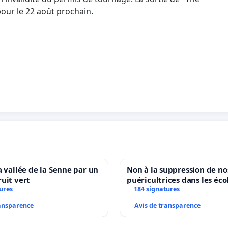
ur le 22 août prochain.
a vallée de la Senne par un
Non à la suppression de no
uit vert
puéricultrices dans les éco
ures
184 signatures
communale de Flémalle !
ransparence
Avis de transparence