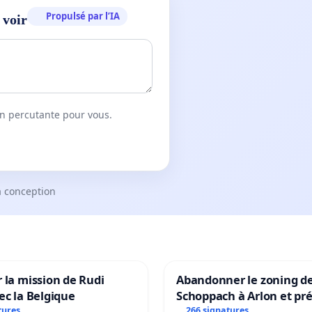
Propulsé par l’IA
 voir
on percutante pour vous.
a conception
 la mission de Rudi
Abandonner le zoning d
ec la Belgique
Schoppach à Arlon et pré
site naturel
tures
266 signatures