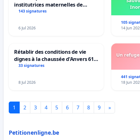
Sauvo
institutrices maternelles de
Ino
Bléharies et Laplaigne !
143 signatures
Préservons la stabilité de nos
105 signa
enfants.
6 Jul 2026
14 Jun 202
Rétablir des conditions de vie
Un refuge 
dignes à la chaussée d'Anvers 61
et 63
33 signatures
441 signa
8 Jul 2026
18 Jun 202
1
2
3
4
5
6
7
8
9
»
Petitionenligne.be