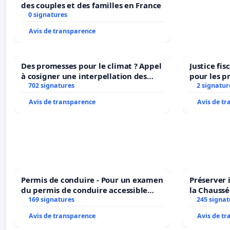
des couples et des familles en France
0 signatures
Avis de transparence
Des promesses pour le climat ? Appel
Justice fi
à cosigner une interpellation des
pour les p
ministres wallons du climat et de
702 signatures
2 signatur
l’environnement.
Avis de transparence
Avis de t
Permis de conduire - Pour un examen
Préserver 
du permis de conduire accessible
la Chaussé
dans plusieurs langues à Bruxelles
169 signatures
245 signat
Avis de transparence
Avis de t