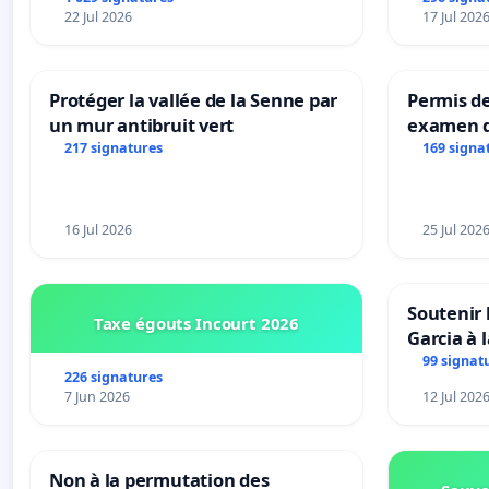
22 Jul 2026
17 Jul 202
Protéger la vallée de la Senne par
Permis de
un mur antibruit vert
examen d
accessibl
217 signatures
169 signa
à Bruxell
16 Jul 2026
25 Jul 202
Soutenir 
Taxe égouts Incourt 2026
Garcia à 
Rouges |
99 signat
226 signatures
van Rudi 
7 Jun 2026
12 Jul 202
Non à la permutation des