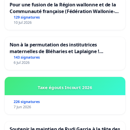
Pour une fusion de la Région wallonne et de la
Communauté française (Fédération Wallonie-
Bruxelles)
129 signatures
10 Jul 2026
Non à la permutation des institutrices
maternelles de Bléharies et Laplaigne !
Préservons la stabilité de nos enfants.
143 signatures
6 Jul 2026
Taxe égouts Incourt 2026
226 signatures
7 Jun 2026
Soutenir le maintien de Rudi Garcia à la tête des