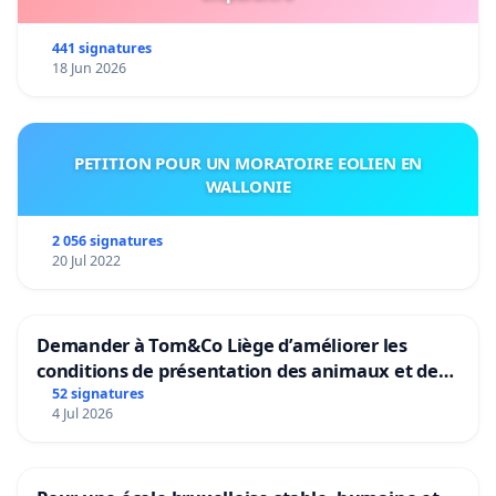
441 signatures
18 Jun 2026
PETITION POUR UN MORATOIRE EOLIEN EN
WALLONIE
2 056 signatures
20 Jul 2022
Demander à Tom&Co Liège d’améliorer les
conditions de présentation des animaux et de
mettre fin à la vente d’animaux en magasin
52 signatures
4 Jul 2026