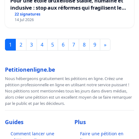
Pour une école bruxelloise stable, humaine et
inclusive : stop aux réformes qui fragilisent le
primaire
22 signatures
14 Jul 2026
1
2
3
4
5
6
7
8
9
»
Petitionenligne.be
Nous hébergeons gratuitement les pétitions en ligne. Créez une
pétition professionnelle en ligne en utilisant notre service puissant !
Nos pétitions sont mentionnées tous les jours dans divers médias,
alors créer une pétition est un excellent moyen de se faire remarquer
par le public et par les décideurs.
Guides
Plus
Comment lancer une
Faire une pétition en