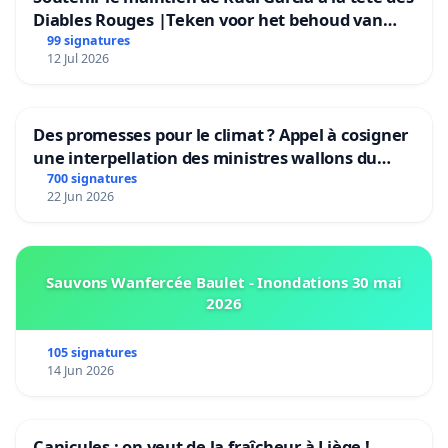
Diables Rouges |Teken voor het behoud van
Rudi Garcia als bondscoach
99 signatures
12 Jul 2026
Des promesses pour le climat ? Appel à cosigner
une interpellation des ministres wallons du
climat et de l’environnement.
700 signatures
22 Jun 2026
Sauvons Wanfercée Baulet - Inondations 30 mai
2026
105 signatures
14 Jun 2026
Canicules : on veut de la fraîcheur à Liège !