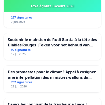
Taxe égouts Incourt 2026
227 signatures
7 Jun 2026
Soutenir le maintien de Rudi Garcia à la tête des
Diables Rouges |Teken voor het behoud van
Rudi Garcia als bondscoach
99 signatures
12 Jul 2026
Des promesses pour le climat ? Appel à cosigner
une interpellation des ministres wallons du
climat et de l’environnement.
702 signatures
22 Jun 2026
Canicules : on veut de la fraîcheur à Liège !