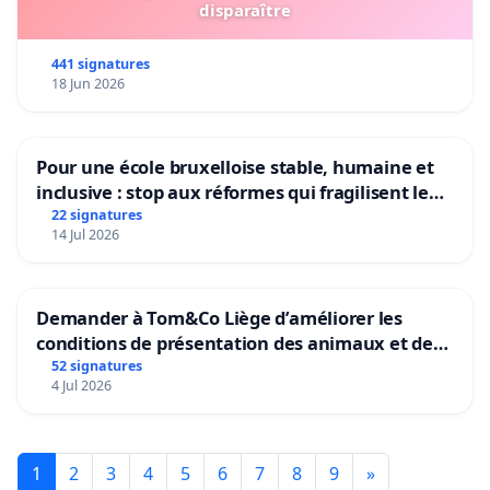
disparaître
441 signatures
18 Jun 2026
Pour une école bruxelloise stable, humaine et
inclusive : stop aux réformes qui fragilisent le
primaire
22 signatures
14 Jul 2026
Demander à Tom&Co Liège d’améliorer les
conditions de présentation des animaux et de
mettre fin à la vente d’animaux en magasin
52 signatures
4 Jul 2026
1
2
3
4
5
6
7
8
9
»