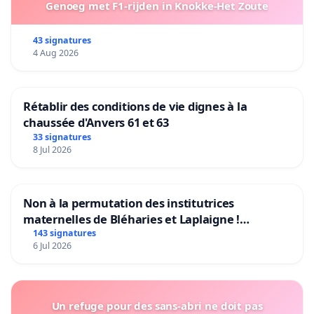
Genoeg met F1-rijden in Knokke-Het Zoute
43 signatures
4 Aug 2026
Rétablir des conditions de vie dignes à la
chaussée d'Anvers 61 et 63
33 signatures
8 Jul 2026
Non à la permutation des institutrices
maternelles de Bléharies et Laplaigne !
Préservons la stabilité de nos enfants.
143 signatures
6 Jul 2026
Un refuge pour des sans-abri ne doit pas