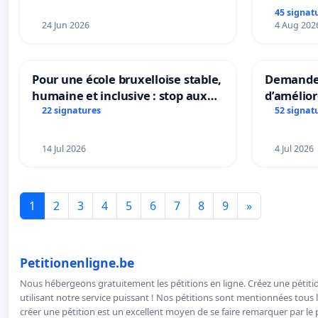
45 signat
24 Jun 2026
4 Aug 202
Pour une école bruxelloise stable,
Demander
humaine et inclusive : stop aux
d’amélior
réformes qui fragilisent le
présenta
22 signatures
52 signat
primaire
mettre fi
en magas
14 Jul 2026
4 Jul 2026
1
2
3
4
5
6
7
8
9
»
Petitionenligne.be
Nous hébergeons gratuitement les pétitions en ligne. Créez une pétitio
utilisant notre service puissant ! Nos pétitions sont mentionnées tous l
créer une pétition est un excellent moyen de se faire remarquer par le p