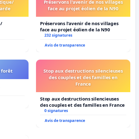
tique/
Préservons l'avenir de nos villages
arde
face au projet éolien de la N90
/
Préservons l'avenir de nos villages
face au projet éolien de la N90
232 signatures
Avis de transparence
 forêt
Stop aux destructions silencieuses
des couples et des familles en
France
t
Stop aux destructions silencieuses
des couples et des familles en France
0 signatures
Avis de transparence