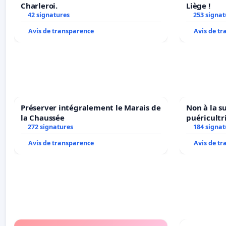
Charleroi.
Liège !
42 signatures
253 signat
Avis de transparence
Avis de t
Préserver intégralement le Marais de
Non à la s
la Chaussée
puéricultr
272 signatures
184 signat
Avis de transparence
Avis de t