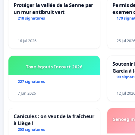
Protéger la vallée de la Senne par
Permis de
un mur antibruit vert
examen d
accessibl
218 signatures
170 signa
à Bruxell
16 Jul 2026
25 Jul 202
Soutenir 
Taxe égouts Incourt 2026
Garcia à 
Rouges |
99 signat
227 signatures
van Rudi 
7 Jun 2026
12 Jul 202
Canicules : on veut de la fraîcheur
Genoeg me
à Liège !
253 signatures