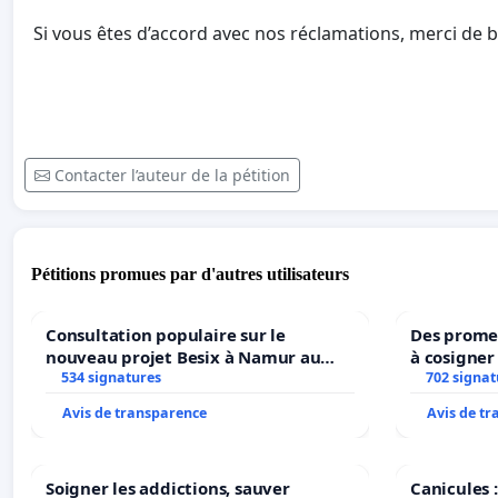
Si vous êtes d’accord avec nos réclamations, merci de bi
Contacter l’auteur de la pétition
Pétitions promues par d'autres utilisateurs
Consultation populaire sur le
Des promes
nouveau projet Besix à Namur au
à cosigner
Parc Léopold ?
534 signatures
ministres 
702 signat
l’environ
Avis de transparence
Avis de t
Soigner les addictions, sauver
Canicules :