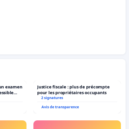
 un examen
Justice fiscale : plus de précompte
essible
pour les propriétaires occupants
ruxelles
2 signatures
Avis de transparence