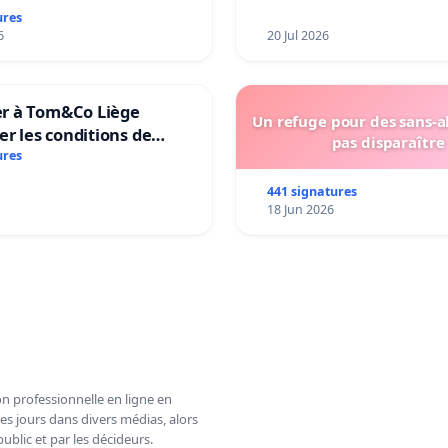
ures
6
20 Jul 2026
 à Tom&Co Liège
Un refuge pour des sans-a
er les conditions de
pas disparaître
tion des animaux et de
ures
n à la vente d’animaux
441 signatures
in
18 Jun 2026
n professionnelle en ligne en
es jours dans divers médias, alors
ublic et par les décideurs.