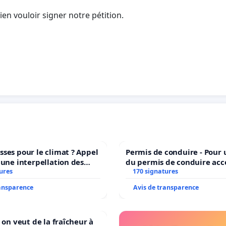
en vouloir signer notre pétition.
ses pour le climat ? Appel
Permis de conduire - Pour
 une interpellation des
du permis de conduire acc
wallons du climat et de
ures
dans plusieurs langues à B
170 signatures
nement.
ransparence
Avis de transparence
 on veut de la fraîcheur à