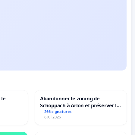
 le
Abandonner le zoning de
Schoppach à Arlon et préserver le
site naturel
266 signatures
6 Jul 2026