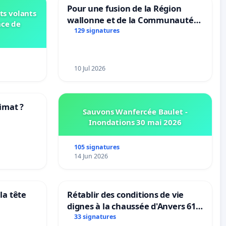
Pour une fusion de la Région
ts volants
wallonne et de la Communauté
nce de
française (Fédération Wallonie-
129 signatures
Bruxelles)
10 Jul 2026
imat ?
Sauvons Wanfercée Baulet -
Inondations 30 mai 2026
tres
105 signatures
14 Jun 2026
la tête
Rétablir des conditions de vie
dignes à la chaussée d'Anvers 61
et 63
33 signatures