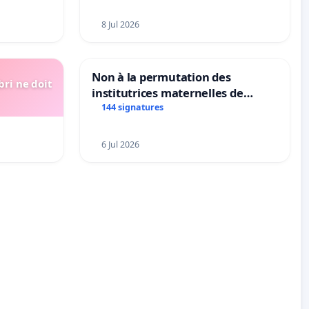
8 Jul 2026
Non à la permutation des
bri ne doit
institutrices maternelles de
Bléharies et Laplaigne !
144 signatures
Préservons la stabilité de nos
enfants.
6 Jul 2026