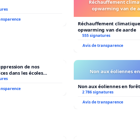
Réchauffement clima
opwarming van de a
ures
ransparence
Réchauffement climatique
opwarming van de aarde
555 signatures
Avis de transparence
uppression de nos
Non aux éoliennes en
ices dans les écoles
ures
communale de Flémalle !
Non aux éoliennes en forê
ransparence
2 786 signatures
Avis de transparence