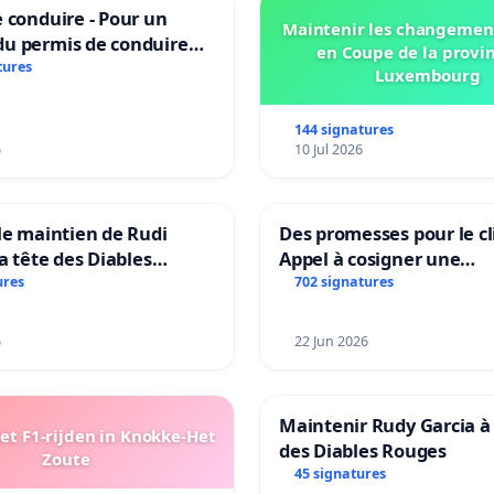
 conduire - Pour un
Maintenir les changemen
u permis de conduire
en Coupe de la provi
e dans plusieurs langues
tures
Luxembourg
es
144 signatures
6
10 Jul 2026
le maintien de Rudi
Des promesses pour le cl
la tête des Diables
Appel à cosigner une
Teken voor het behoud
interpellation des minis
ures
702 signatures
Garcia als bondscoach
wallons du climat et de
l’environnement.
6
22 Jun 2026
Maintenir Rudy Garcia à 
t F1-rijden in Knokke-Het
des Diables Rouges
Zoute
45 signatures