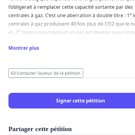
l’obligerait à remplacer cette capacité sortante par des
centrales à gaz. C’est une aberration à double titre : 1° l
centrales à gaz produisent 40 fois plus de CO2 que le n
et, 2° l’approvisionnement en gaz est devenu quasi imp
et hors de prix vu le conflit russo-ukrainien.
Montrer plus
Nous avons besoin d’avoir une garantie d’approvision
en électricité surtout au vu de l’augmentation des beso
dans les années à venir (voitures électriques, pompes à
Contacter l’auteur de la pétition
chaleur…).
Nous avons également besoin de mettre massivement 
Signer cette pétition
électricité à bas coût sur le marché, et de permettre ain
familles et aux entreprises de bénéficier de cette énerg
durable et abordable.
Partager cette pétition
J’ai déposé une proposition de loi au parlement fédéral