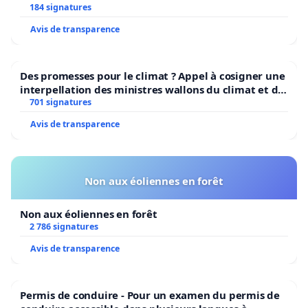
184 signatures
Zeker met het oog op de toename van de behoeften in
Avis de transparence
komende jaren (elektrische auto's, warmtepompen, enz
moeten we een gegarandeerde elektriciteitsvoorzienin
Des promesses pour le climat ? Appel à cosigner une
hebben.
interpellation des ministres wallons du climat et de
l’environnement.
701 signatures
Ook moeten we deze goedkope elektriciteit massaal op
Avis de transparence
markt brengen, zodat gezinnen en bedrijven kunnen
profiteren van deze duurzame en betaalbare energie.
Ik heb een wetsvoorstel ingediend in het Belgische fed
Non aux éoliennes en forêt
parlement met het oog op de intrekking van de wet op
Non aux éoliennes en forêt
nucleaire uitfasering van 2003:
2 786 signatures
https://www.lachambre.be/FLWB/PDF/55/2890/55K2890
Avis de transparence
Als u het met dit standpunt eens bent,
stem dan voor 
onderhoud van de volledige Belgische nucleaire vloo
Permis de conduire - Pour un examen du permis de
voor de bouw van nieuwe centrales door de petitie t