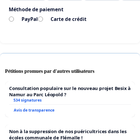
Méthode de paiement
--
PayPal
Carte de crédit
In 2003 heeft België een wet aangenomen die bepaalt 
kernreactoren op 40-jarige leeftijd of uiterlijk in 2025 
stoppen met de productie van elektriciteit.
Pétitions promues par d'autres utilisateurs
Twintig jaar later heeft deze wet haar grenzen bereikt
aangezien ze België energieafhankelijk heeft gemaakt.
Consultation populaire sur le nouveau projet Besix à
dwingt ons om deze uitgaande capaciteit te vervangen
Namur au Parc Léopold ?
534 signatures
gascentrales. Dit is een afwijking om twee redenen: 1°
gasgestookte elektriciteitscentrales produceren 40 ke
Avis de transparence
CO2 dan kernenergie en 2° de levering van gas is bijna
onmogelijk en onbetaalbaar geworden omwille van het
Non à la suppression de nos puéricultrices dans les
Russisch-Oekraïense conflict.
écoles communale de Flémalle !