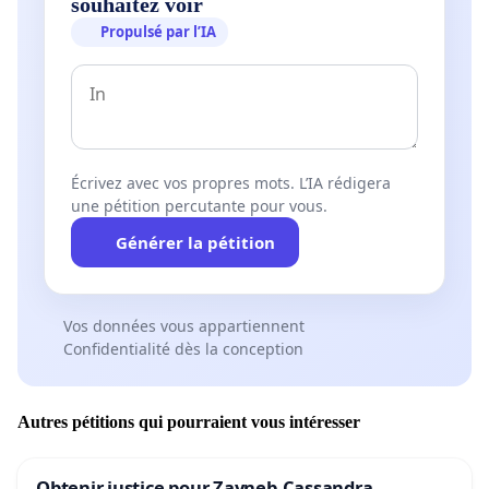
souhaitez voir
made Belgium energy dependent and would force it to 
Propulsé par l’IA
this outgoing capacity with gas-fired power plants. This
aberration for two reasons: 1° gas-fired power plants 
40 times more CO2 than nuclear power and, 2° the supp
gas has become almost impossible and prohibitively ex
given the Russian-Ukrainian conflict.
Écrivez avec vos propres mots. L’IA rédigera
une pétition percutante pour vous.
We need to have a guarantee of electricity supply, especi
view of the increase in needs in the years to come (elect
Générer la pétition
cars, heat pumps, etc.).
We also need to put this low-cost electricity on the mar
Vos données vous appartiennent
Confidentialité dès la conception
massively, and thus allow families and businesses to be
from this sustainable and affordable energy.
Autres pétitions qui pourraient vous intéresser
I have tabled a bill in the Belgian federal parliament ai
repealing the 2003 nuclear phase-out law:
Obtenir justice pour Zayneb-Cassandra