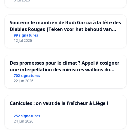
6 Jul 2026
Soutenir le maintien de Rudi Garcia à la tête des
Diables Rouges |Teken voor het behoud van
Rudi Garcia als bondscoach
99 signatures
12 Jul 2026
Des promesses pour le climat ? Appel à cosigner
une interpellation des ministres wallons du
climat et de l’environnement.
702 signatures
22 Jun 2026
Canicules : on veut de la fraîcheur à Liège !
252 signatures
24 Jun 2026