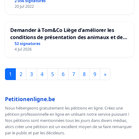
2 056 signatures
20 Jul 2022
Demander à Tom&Co Liège d’améliorer les
conditions de présentation des animaux et de
mettre fin à la vente d’animaux en magasin
52 signatures
4 Jul 2026
1
2
3
4
5
6
7
8
9
»
Petitionenligne.be
Nous hébergeons gratuitement les pétitions en ligne. Créez une
pétition professionnelle en ligne en utilisant notre service puissant !
Nos pétitions sont mentionnées tous les jours dans divers médias,
alors créer une pétition est un excellent moyen de se faire remarquer
par le public et par les décideurs.