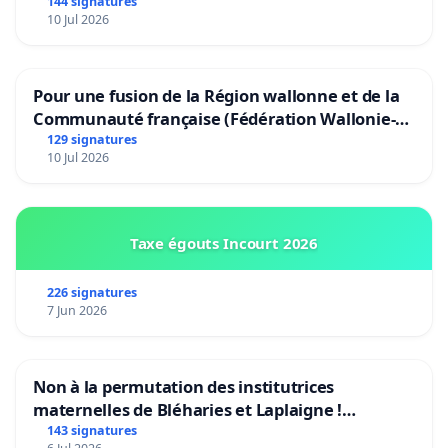
144 signatures
10 Jul 2026
Pour une fusion de la Région wallonne et de la
Communauté française (Fédération Wallonie-
Bruxelles)
129 signatures
10 Jul 2026
Taxe égouts Incourt 2026
226 signatures
7 Jun 2026
Non à la permutation des institutrices
maternelles de Bléharies et Laplaigne !
Préservons la stabilité de nos enfants.
143 signatures