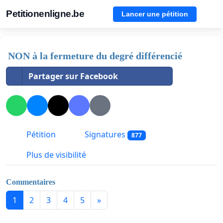
Petitionenligne.be
Lancer une pétition
NON à la fermeture du degré différencié
Partager sur Facebook
Pétition
Signatures
877
Plus de visibilité
Commentaires
1
2
3
4
5
»