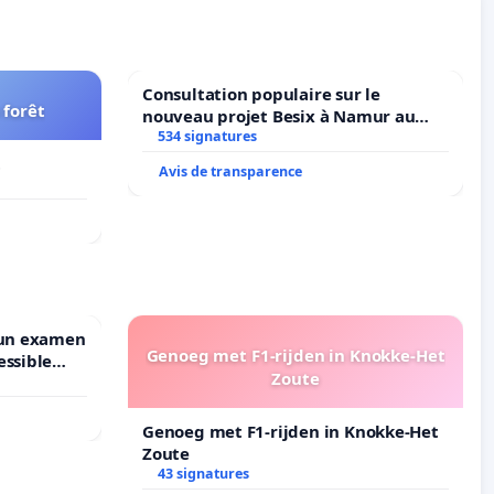
Consultation populaire sur le
 forêt
nouveau projet Besix à Namur au
Parc Léopold ?
534 signatures
t
Avis de transparence
 un examen
Genoeg met F1-rijden in Knokke-Het
essible
Zoute
ruxelles
Genoeg met F1-rijden in Knokke-Het
Zoute
43 signatures