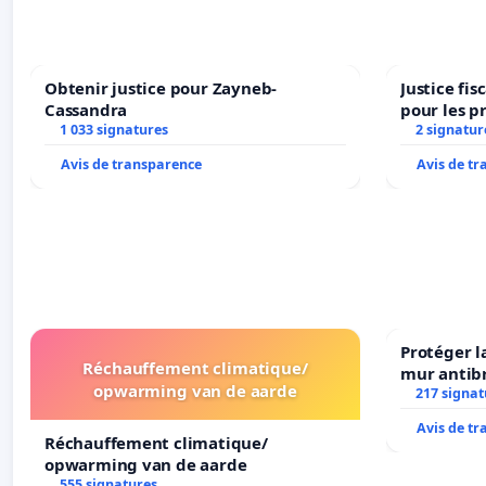
Obtenir justice pour Zayneb-
Justice fi
Cassandra
pour les p
1 033 signatures
2 signatur
Avis de transparence
Avis de t
Protéger l
Réchauffement climatique/
mur antibr
opwarming van de aarde
217 signat
Avis de t
Réchauffement climatique/
opwarming van de aarde
555 signatures