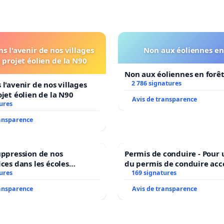
s l'avenir de nos villages
Non aux éoliennes en
 projet éolien de la N90
Non aux éoliennes en forê
2 786 signatures
 l'avenir de nos villages
ojet éolien de la N90
Avis de transparence
ures
ransparence
uppression de nos
Permis de conduire - Pour
ices dans les écoles
du permis de conduire acc
ures
communale de Flémalle !
dans plusieurs langues à B
169 signatures
ransparence
Avis de transparence