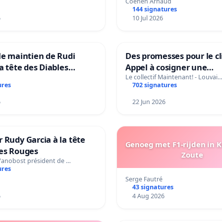
Coenen Arnaud
144 signatures
6
10 Jul 2026
le maintien de Rudi
Des promesses pour le cl
la tête des Diables
Appel à cosigner une
Teken voor het behoud
interpellation des minis
Le collectif Maintenant! - Louvai
ures
702 signatures
Garcia als bondscoach
wallons du climat et de
l’environnement.
6
22 Jun 2026
 Rudy Garcia à la tête
Genoeg met F1-rijden in 
les Rouges
Zoute
Vanobost président de …
ures
Serge Fautré
43 signatures
6
4 Aug 2026