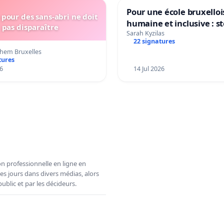
Pour une école bruxelloi
pour des sans-abri ne doit
humaine et inclusive : s
pas disparaître
réformes qui fragilisent 
Sarah Kyzilas
22 signatures
primaire
hem Bruxelles
tures
6
14 Jul 2026
n professionnelle en ligne en
es jours dans divers médias, alors
ublic et par les décideurs.