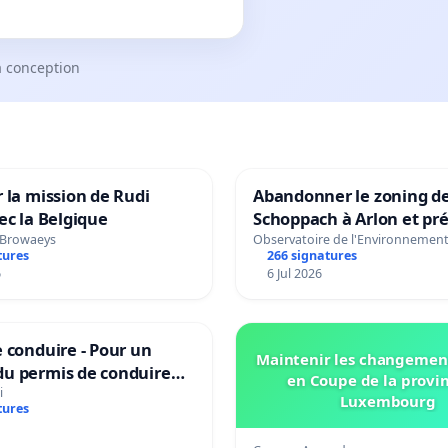
a conception
 la mission de Rudi
Abandonner le zoning d
ec la Belgique
Schoppach à Arlon et pré
site naturel
 Browaeys
Observatoire de l'Environnemen
tures
266 signatures
6
6 Jul 2026
 conduire - Pour un
Maintenir les changemen
u permis de conduire
en Coupe de la provi
e dans plusieurs langues
i
Luxembourg
tures
es