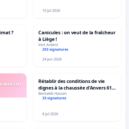
10 Jul 2026
imat ?
Canicules : on veut de la fraîcheur
à Liège !
tres
…
Vert Ardent
253 signatures
24 Jun 2026
Rétablir des conditions de vie
Knokke-Het
dignes à la chaussée d'Anvers 61
et 63
Bentaleb Hassan
33 signatures
8 Jul 2026