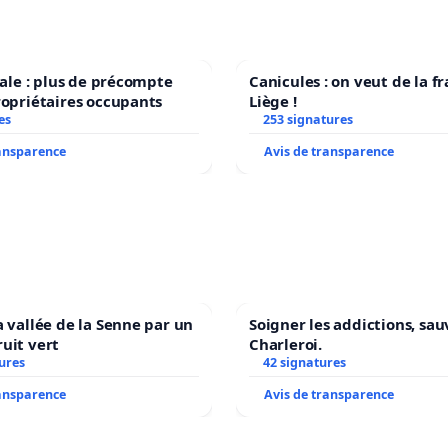
scale : plus de précompte
Canicules : on veut de la f
ropriétaires occupants
Liège !
es
253 signatures
ransparence
Avis de transparence
a vallée de la Senne par un
Soigner les addictions, sau
uit vert
Charleroi.
ures
42 signatures
ransparence
Avis de transparence