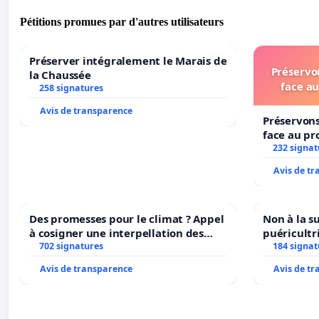
Pétitions promues par d'autres utilisateurs
Préserver intégralement le Marais de
Préservon
la Chaussée
face au
258 signatures
Avis de transparence
Préservons
face au pr
232 signat
Avis de t
Des promesses pour le climat ? Appel
Non à la s
à cosigner une interpellation des
puéricultr
ministres wallons du climat et de
702 signatures
184 signat
l’environnement.
Avis de transparence
Avis de t