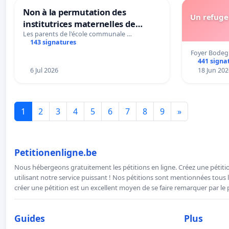
Non à la permutation des
Un refuge 
institutrices maternelles de
Bléharies et Laplaigne !
Les parents de l'école communale …
143 signatures
Préservons la stabilité de nos
Foyer Bodeg
enfants.
441 signa
6 Jul 2026
18 Jun 202
1
2
3
4
5
6
7
8
9
»
Petitionenligne.be
Nous hébergeons gratuitement les pétitions en ligne. Créez une pétitio
utilisant notre service puissant ! Nos pétitions sont mentionnées tous l
créer une pétition est un excellent moyen de se faire remarquer par le p
Guides
Plus