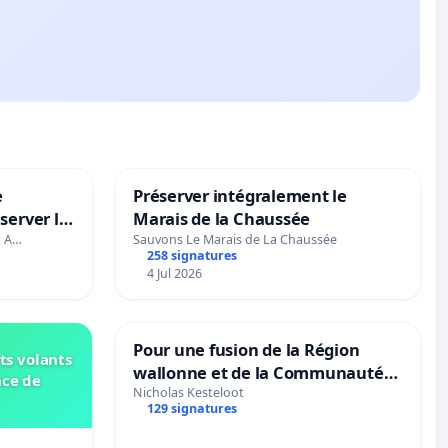
e
Préserver intégralement le
server le
Marais de la Chaussée
t A…
Sauvons Le Marais de La Chaussée
258 signatures
4 Jul 2026
Pour une fusion de la Région
ts volants
wallonne et de la Communauté
nce de
française (Fédération Wallonie-
Nicholas Kesteloot
129 signatures
Bruxelles)