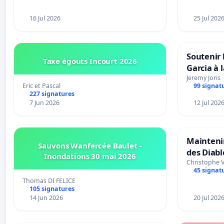
16 Jul 2026
25 Jul 202
Soutenir 
Taxe égouts Incourt 2026
Garcia à 
Rouges |
Jeremy Joris
Eric et Pascal
99 signat
van Rudi 
227 signatures
7 Jun 2026
12 Jul 202
Maintenir
Sauvons Wanfercée Baulet -
des Diab
Inondations 30 mai 2026
Christophe 
45 signat
Thomas DI FELICE
105 signatures
14 Jun 2026
20 Jul 202