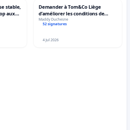
se stable,
Demander à Tom&Co Liège
top aux
d’améliorer les conditions de
le
présentation des animaux et de
Maddy Duchesne
52 signatures
mettre fin à la vente d’animaux
en magasin
4 Jul 2026