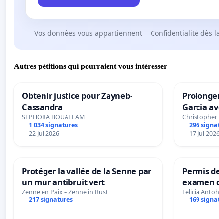
Vos données vous appartiennent
Confidentialité dès l
Autres pétitions qui pourraient vous intéresser
Obtenir justice pour Zayneb-
Prolonger
Cassandra
Garcia av
SEPHORA BOUALLAM
Christopher
1 034 signatures
296 signa
22 Jul 2026
17 Jul 202
Protéger la vallée de la Senne par
Permis de
un mur antibruit vert
examen d
accessibl
Zenne en Paix – Zenne in Rust
Felicia Antoh
217 signatures
169 signa
à Bruxell