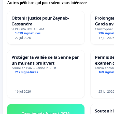
Autres pétitions qui pourraient vous intéresser
Obtenir justice pour Zayneb-
Prolonger
Cassandra
Garcia av
SEPHORA BOUALLAM
Christopher
1 029 signatures
296 signa
22 Jul 2026
17 Jul 202
Protéger la vallée de la Senne par
Permis de
un mur antibruit vert
examen d
accessibl
Zenne en Paix – Zenne in Rust
Felicia Antoh
217 signatures
169 signa
à Bruxell
16 Jul 2026
25 Jul 202
Soutenir 
Taxe égouts Incourt 2026