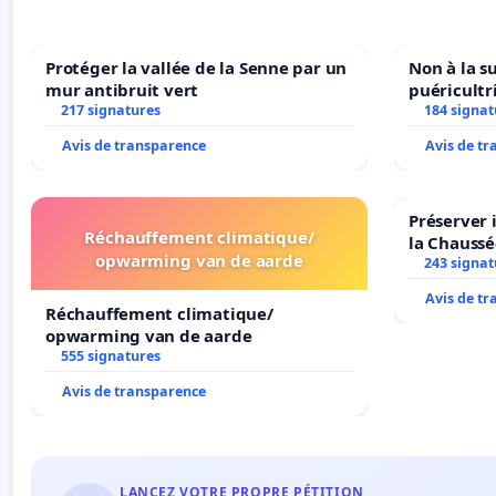
Protéger la vallée de la Senne par un
Non à la s
mur antibruit vert
puéricultr
217 signatures
184 signat
Avis de transparence
Avis de t
Préserver 
Réchauffement climatique/
la Chaussé
opwarming van de aarde
243 signat
Avis de t
Réchauffement climatique/
opwarming van de aarde
555 signatures
Avis de transparence
LANCEZ VOTRE PROPRE PÉTITION