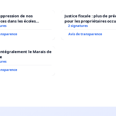
uppression de nos
Justice fiscale : plus de p
ices dans les écoles
pour les propriétaires occ
ures
communale de Flémalle !
2 signatures
ransparence
Avis de transparence
intégralement le Marais de
e
ures
ransparence