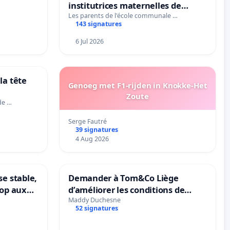
institutrices maternelles de
tres
Bléharies et Laplaigne !
…
Les parents de l'école communale …
143 signatures
Préservons la stabilité de nos
enfants.
6 Jul 2026
la tête
Genoeg met F1-rijden in Knokke-Het
Zoute
de …
Serge Fautré
39 signatures
4 Aug 2026
se stable,
Demander à Tom&Co Liège
top aux
d’améliorer les conditions de
le
présentation des animaux et de
Maddy Duchesne
52 signatures
mettre fin à la vente d’animaux
en magasin