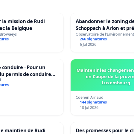
 la mission de Rudi
Abandonner le zoning d
ec la Belgique
Schoppach à Arlon et pré
site naturel
 Browaeys
Observatoire de l'Environnemen
tures
266 signatures
6
6 Jul 2026
 conduire - Pour un
Maintenir les changemen
u permis de conduire
en Coupe de la provi
e dans plusieurs langues
i
Luxembourg
tures
es
Coenen Arnaud
144 signatures
6
10 Jul 2026
le maintien de Rudi
Des promesses pour le cl