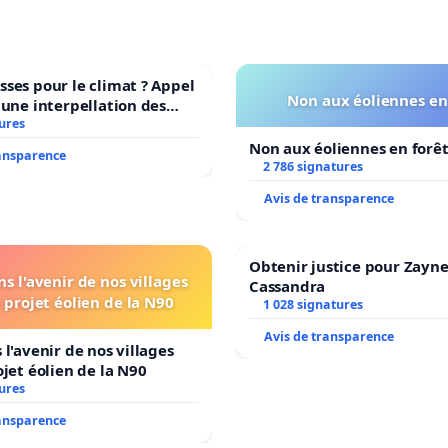
ses pour le climat ? Appel
Non aux éoliennes en
 une interpellation des
wallons du climat et de
ures
nement.
Non aux éoliennes en forê
ransparence
2 786 signatures
Avis de transparence
Obtenir justice pour Zayne
s l'avenir de nos villages
Cassandra
 projet éolien de la N90
1 028 signatures
Avis de transparence
 l'avenir de nos villages
ojet éolien de la N90
ures
ransparence