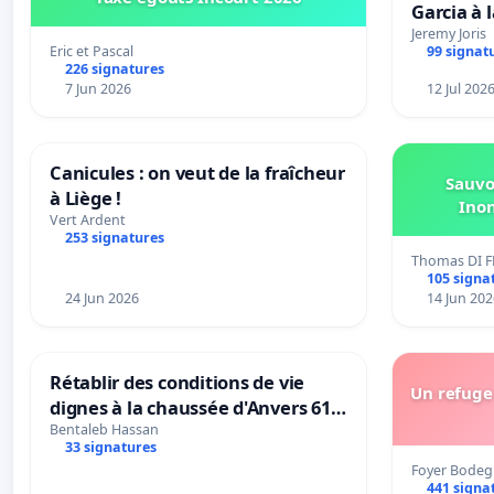
Garcia à 
Rouges |
Jeremy Joris
Eric et Pascal
99 signat
van Rudi 
226 signatures
7 Jun 2026
12 Jul 202
Canicules : on veut de la fraîcheur
Sauvo
à Liège !
Ino
Vert Ardent
253 signatures
Thomas DI F
105 signa
24 Jun 2026
14 Jun 202
Rétablir des conditions de vie
Un refuge 
dignes à la chaussée d'Anvers 61
et 63
Bentaleb Hassan
33 signatures
Foyer Bodeg
441 signa