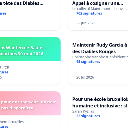
la tête des Diables
Appel à cosigner une
Teken voor het behoud
interpellation des minis
Le collectif Maintenant! - Louvai
ures
702 signatures
Garcia als bondscoach
wallons du climat et de
l’environnement.
6
22 Jun 2026
Maintenir Rudy Garcia à 
ns Wanfercée Baulet -
des Diables Rouges
ndations 30 mai 2026
Christophe Vanobost président 
45 signatures
ELICE
tures
6
20 Jul 2026
Pour une école bruxelloi
pour des sans-abri ne doit
humaine et inclusive : s
pas disparaître
réformes qui fragilisent 
Sarah Kyzilas
22 signatures
primaire
hem Bruxelles
tures