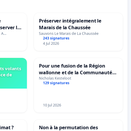
e
Préserver intégralement le
server le
Marais de la Chaussée
t A…
Sauvons Le Marais de La Chaussée
243 signatures
4 Jul 2026
Pour une fusion de la Région
ts volants
wallonne et de la Communauté
nce de
française (Fédération Wallonie-
Nicholas Kesteloot
129 signatures
Bruxelles)
10 Jul 2026
imat ?
Non à la permutation des