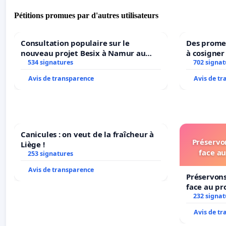
Pétitions promues par d'autres utilisateurs
Consultation populaire sur le
Des promes
nouveau projet Besix à Namur au
à cosigner
Parc Léopold ?
534 signatures
ministres 
702 signat
l’environ
Avis de transparence
Avis de t
Canicules : on veut de la fraîcheur à
Préservon
Liège !
face au
253 signatures
Avis de transparence
Préservons
face au pr
232 signat
Avis de t