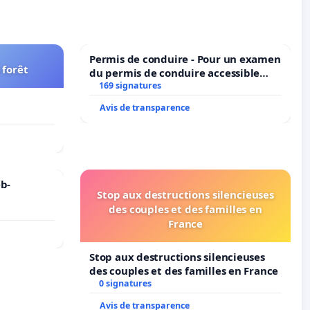
Permis de conduire - Pour un examen
 forêt
du permis de conduire accessible
dans plusieurs langues à Bruxelles
169 signatures
t
Avis de transparence
b-
Stop aux destructions silencieuses
des couples et des familles en
France
Stop aux destructions silencieuses
des couples et des familles en France
0 signatures
Avis de transparence