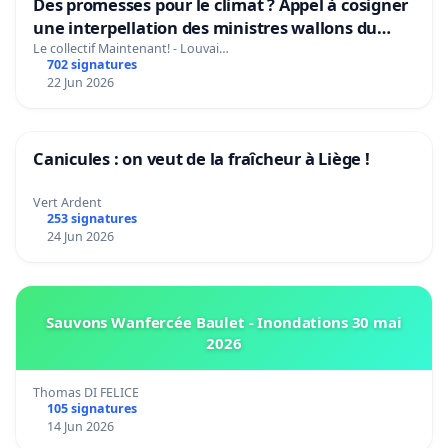
Des promesses pour le climat ? Appel à cosigner
une interpellation des ministres wallons du
climat et de l’environnement.
Le collectif Maintenant! - Louvai…
702 signatures
22 Jun 2026
Canicules : on veut de la fraîcheur à Liège !
Vert Ardent
253 signatures
24 Jun 2026
Sauvons Wanfercée Baulet - Inondations 30 mai
2026
Thomas DI FELICE
105 signatures
14 Jun 2026