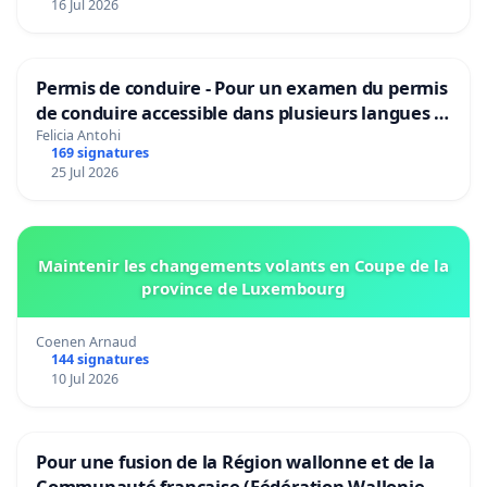
16 Jul 2026
Permis de conduire - Pour un examen du permis
de conduire accessible dans plusieurs langues à
Bruxelles
Felicia Antohi
169 signatures
25 Jul 2026
Maintenir les changements volants en Coupe de la
province de Luxembourg
Coenen Arnaud
144 signatures
10 Jul 2026
Pour une fusion de la Région wallonne et de la
Communauté française (Fédération Wallonie-