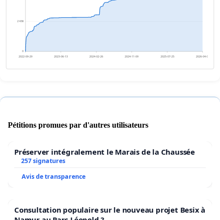
2 438
0
2022-09-29
2023-06-13
2024-02-26
2024-11-09
2025-07-25
2026-04-08
Pétitions promues par d'autres utilisateurs
Préserver intégralement le Marais de la Chaussée
257 signatures
Avis de transparence
Consultation populaire sur le nouveau projet Besix à
Namur au Parc Léopold ?