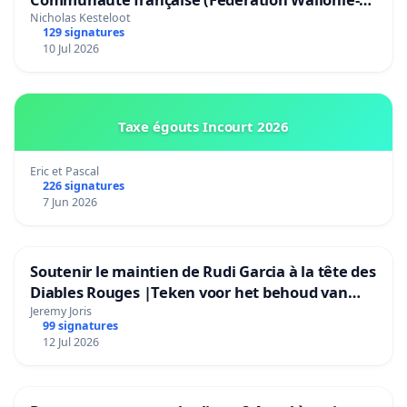
Bruxelles)
Nicholas Kesteloot
129 signatures
10 Jul 2026
Taxe égouts Incourt 2026
Eric et Pascal
226 signatures
7 Jun 2026
Soutenir le maintien de Rudi Garcia à la tête des
Diables Rouges |Teken voor het behoud van
Rudi Garcia als bondscoach
Jeremy Joris
99 signatures
12 Jul 2026