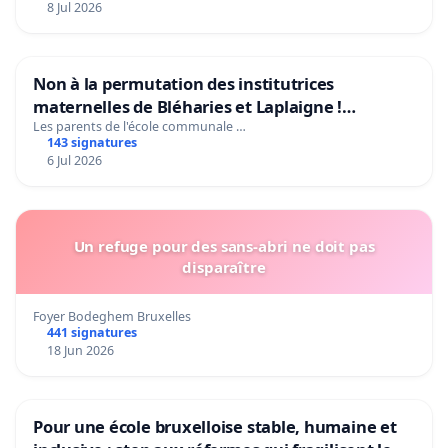
8 Jul 2026
Non à la permutation des institutrices
maternelles de Bléharies et Laplaigne !
Préservons la stabilité de nos enfants.
Les parents de l'école communale …
143 signatures
6 Jul 2026
Un refuge pour des sans-abri ne doit pas
disparaître
Foyer Bodeghem Bruxelles
441 signatures
18 Jun 2026
Pour une école bruxelloise stable, humaine et