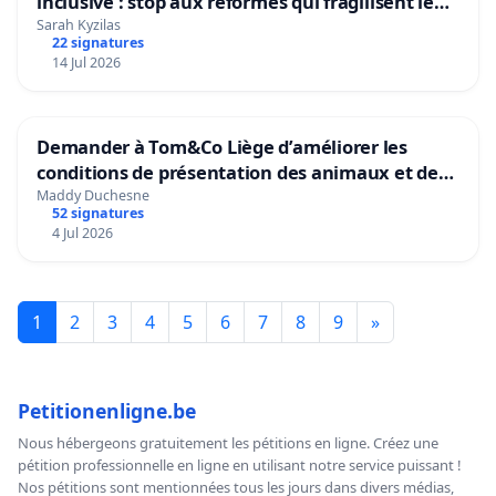
inclusive : stop aux réformes qui fragilisent le
primaire
Sarah Kyzilas
22 signatures
14 Jul 2026
Demander à Tom&Co Liège d’améliorer les
conditions de présentation des animaux et de
mettre fin à la vente d’animaux en magasin
Maddy Duchesne
52 signatures
4 Jul 2026
1
2
3
4
5
6
7
8
9
»
Petitionenligne.be
Nous hébergeons gratuitement les pétitions en ligne. Créez une
pétition professionnelle en ligne en utilisant notre service puissant !
Nos pétitions sont mentionnées tous les jours dans divers médias,