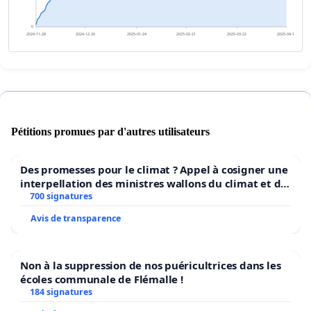
0
2024-11-28
2024-12-26
2025-01-24
2025-02-21
2025-03-22
2025-04-19
Pétitions promues par d'autres utilisateurs
Des promesses pour le climat ? Appel à cosigner une
interpellation des ministres wallons du climat et de
l’environnement.
700 signatures
Avis de transparence
Non à la suppression de nos puéricultrices dans les
écoles communale de Flémalle !
184 signatures