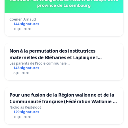
province de Luxembourg
Coenen Arnaud
144 signatures
10 Jul 2026
Non à la permutation des institutrices
maternelles de Bléharies et Laplaigne !
Préservons la stabilité de nos enfants.
Les parents de l'école communale …
143 signatures
6 Jul 2026
Pour une fusion de la Région wallonne et de la
Communauté française (Fédération Wallonie-
Bruxelles)
Nicholas Kesteloot
129 signatures
10 Jul 2026