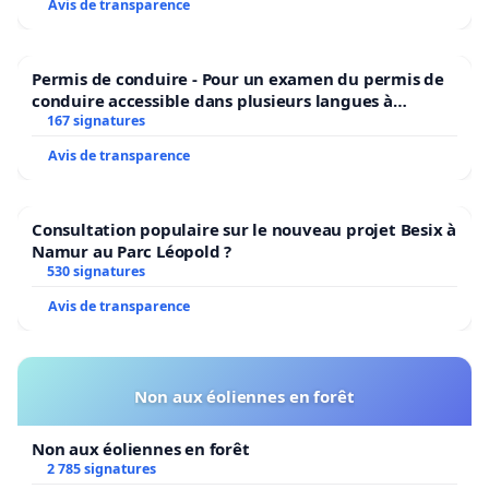
Avis de transparence
Permis de conduire - Pour un examen du permis de
conduire accessible dans plusieurs langues à
Bruxelles
167 signatures
Avis de transparence
Consultation populaire sur le nouveau projet Besix à
Namur au Parc Léopold ?
530 signatures
Avis de transparence
Non aux éoliennes en forêt
Non aux éoliennes en forêt
2 785 signatures