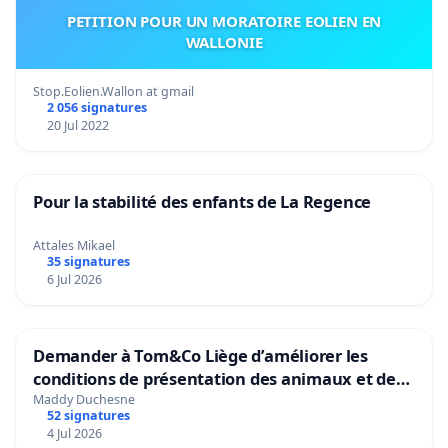
PETITION POUR UN MORATOIRE EOLIEN EN
WALLONIE
Stop.Eolien.Wallon at gmail
2 056 signatures
20 Jul 2022
Pour la stabilité des enfants de La Regence
Attales Mikael
35 signatures
6 Jul 2026
Demander à Tom&Co Liège d’améliorer les
conditions de présentation des animaux et de
mettre fin à la vente d’animaux en magasin
Maddy Duchesne
52 signatures
4 Jul 2026