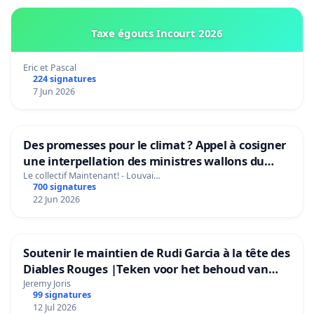
Taxe égouts Incourt 2026
Eric et Pascal
224 signatures
7 Jun 2026
Des promesses pour le climat ? Appel à cosigner
une interpellation des ministres wallons du
climat et de l’environnement.
Le collectif Maintenant! - Louvai…
700 signatures
22 Jun 2026
Soutenir le maintien de Rudi Garcia à la tête des
Diables Rouges |Teken voor het behoud van
Rudi Garcia als bondscoach
Jeremy Joris
99 signatures
12 Jul 2026