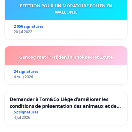
PETITION POUR UN MORATOIRE EOLIEN EN
WALLONIE
2 056 signatures
20 Jul 2022
Genoeg met F1-rijden in Knokke-Het Zoute
24 signatures
4 Aug 2026
Demander à Tom&Co Liège d’améliorer les
conditions de présentation des animaux et de
mettre fin à la vente d’animaux en magasin
52 signatures
4 Jul 2026