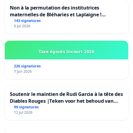
Non à la permutation des institutrices
maternelles de Bléharies et Laplaigne !
Préservons la stabilité de nos enfants.
143 signatures
6 Jul 2026
Taxe égouts Incourt 2026
226 signatures
7 Jun 2026
Soutenir le maintien de Rudi Garcia à la tête des
Diables Rouges |Teken voor het behoud van
Rudi Garcia als bondscoach
99 signatures
12 Jul 2026