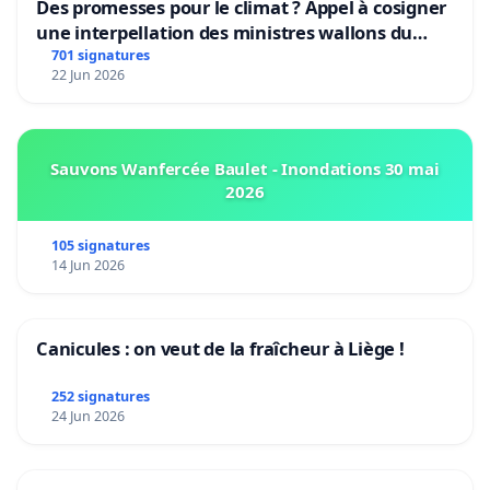
Des promesses pour le climat ? Appel à cosigner
une interpellation des ministres wallons du
climat et de l’environnement.
701 signatures
22 Jun 2026
Sauvons Wanfercée Baulet - Inondations 30 mai
2026
105 signatures
14 Jun 2026
Canicules : on veut de la fraîcheur à Liège !
252 signatures
24 Jun 2026