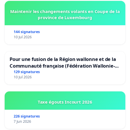
Maintenir les changements volants en Coupe de la
province de Luxembourg
144 signatures
10 Jul 2026
Pour une fusion de la Région wallonne et de la
Communauté française (Fédération Wallonie-
Bruxelles)
129 signatures
10 Jul 2026
Taxe égouts Incourt 2026
226 signatures
7 Jun 2026