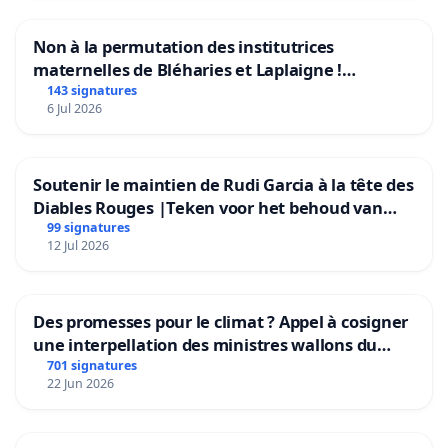
Non à la permutation des institutrices
maternelles de Bléharies et Laplaigne !
Préservons la stabilité de nos enfants.
143 signatures
6 Jul 2026
Soutenir le maintien de Rudi Garcia à la tête des
Diables Rouges |Teken voor het behoud van
Rudi Garcia als bondscoach
99 signatures
12 Jul 2026
Des promesses pour le climat ? Appel à cosigner
une interpellation des ministres wallons du
climat et de l’environnement.
701 signatures
22 Jun 2026