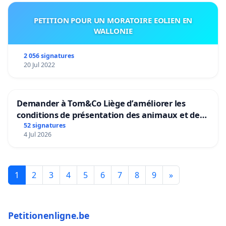
PETITION POUR UN MORATOIRE EOLIEN EN
WALLONIE
2 056 signatures
20 Jul 2022
Demander à Tom&Co Liège d’améliorer les
conditions de présentation des animaux et de
mettre fin à la vente d’animaux en magasin
52 signatures
4 Jul 2026
1
2
3
4
5
6
7
8
9
»
Petitionenligne.be