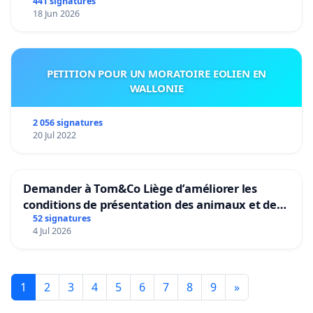
441 signatures
18 Jun 2026
PETITION POUR UN MORATOIRE EOLIEN EN
WALLONIE
2 056 signatures
20 Jul 2022
Demander à Tom&Co Liège d’améliorer les
conditions de présentation des animaux et de
mettre fin à la vente d’animaux en magasin
52 signatures
4 Jul 2026
1
2
3
4
5
6
7
8
9
»