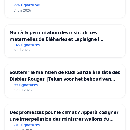
226 signatures
7 Jun 2026
Non à la permutation des institutrices
maternelles de Bléharies et Laplaigne !
Préservons la stabilité de nos enfants.
143 signatures
6 Jul 2026
Soutenir le maintien de Rudi Garcia à la tête des
Diables Rouges |Teken voor het behoud van
Rudi Garcia als bondscoach
99 signatures
12 Jul 2026
Des promesses pour le climat ? Appel à cosigner
une interpellation des ministres wallons du
climat et de l’environnement.
701 signatures