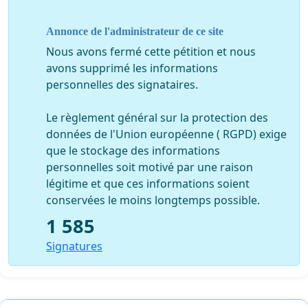
de pension complémentaire.
Annonce de l'administrateur de ce site
Malgré les promesses du ministre des Pensions, qui a
affirmé à plusieurs reprises que «
la
réforme n’aboutira
Nous avons fermé cette pétition et nous
en aucun cas à réduire le montant de la pension accordée
avons supprimé les informations
aux fonctionnaires »,
dans les faits, les mesures
personnelles des signataires.
envisagées contredisent entièrement ces promesses.
Rien que le fait de calculer la pension sur l’ensemble de
Le règlement général sur la protection des
la carrière – et non plus sur les 10 dernières années – va
données de l'Union européenne ( RGPD) exige
réduire de 20 % la pension de nombreux
que le stockage des informations
fonctionnaires.
personnelles soit motivé par une raison
légitime et que ces informations soient
Le gouvernement ne cesse de s’appuyer sur le rapport
conservées le moins longtemps possible.
de la Commission des Pensions pour justifier ses
1 585
réformes, mais il oublie de préciser que seules les
recommandations en défaveur des agents de la
Signatures
Fonction publique ont été prises en considération.
Ce rapport précisait d’ailleurs très bien que si le but
était de faire converger les pensions des secteurs