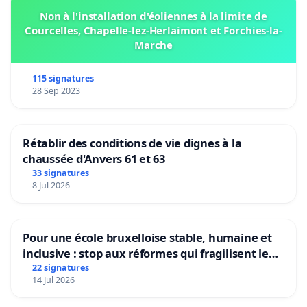
Non à l'installation d'éoliennes à la limite de
Courcelles, Chapelle-lez-Herlaimont et Forchies-la-
Marche
115 signatures
28 Sep 2023
Rétablir des conditions de vie dignes à la
chaussée d'Anvers 61 et 63
33 signatures
8 Jul 2026
Pour une école bruxelloise stable, humaine et
inclusive : stop aux réformes qui fragilisent le
primaire
22 signatures
14 Jul 2026