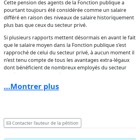
Cette pension des agents de la Fonction publique a
pourtant toujours été considérée comme un salaire
différé en raison des niveaux de salaire historiquement
plus bas que ceux du secteur privé.
Si plusieurs rapports mettent désormais en avant le fait
que le salaire moyen dans la Fonction publique s’est
rapproché de celui du secteur privé, à aucun moment il
n’est tenu compte de tous les avantages extra-légaux
dont bénéficient de nombreux employés du secteur
privé. Parmi ceux-ci : chèques-repas, voitures de
sociétés, téléphones de société, cartes essence,
...Montrer plus
assurances groupe, stock-options, treizième et parfois
quatorzième mois, primes individuelles, assurances
soins de santé (couvrant souvent tous les membres du
ménage), salaires déguisés en frais propres à
l’employeur, chèques culture, écochèques, etc. Par
Contacter l’auteur de la pétition
exemple, selon le dernier « Baromètre des salaires
Jobat », 75 % des salariés belges bénéficiaient d’un plan