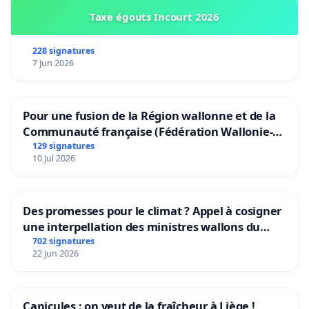
Taxe égouts Incourt 2026
228 signatures
7 Jun 2026
Pour une fusion de la Région wallonne et de la
Communauté française (Fédération Wallonie-
Bruxelles)
129 signatures
10 Jul 2026
Des promesses pour le climat ? Appel à cosigner
une interpellation des ministres wallons du
climat et de l’environnement.
702 signatures
22 Jun 2026
Canicules : on veut de la fraîcheur à Liège !