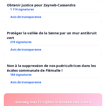
instaurée.
Obtenir justice pour Zayneb-Cassandra
1 114 signatures
Avis de transparence
Pour plus d’informations, n’hésitez pas à consulter le
site internet de l’UNSP :
www.unsp-finances.be
Protéger la vallée de la Senne par un mur antibruit
vert
219 signatures
Attention : n'oubliez pas de confirmer votre
Avis de transparence
signature
Non à la suppression de nos puéricultrices dans les
Voici un lien vers la pétition en néerlandais :
écoles communale de Flémalle !
184 signatures
https://www.petities24.com/laten_we_een_bril_aanbiede
Avis de transparence
Genoeg met F1-rijden in Knokke-Het Zoute