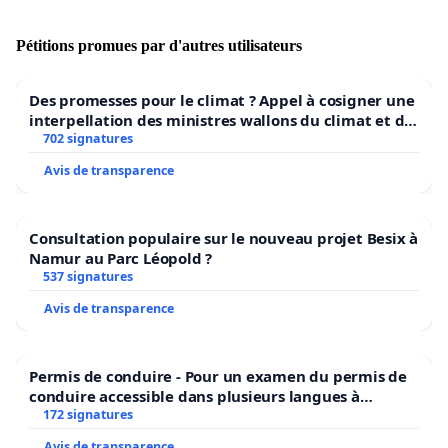
public et privé, l’objectif n’était pas d’aboutir à une
diminution des pensions moyennes des fonctionnaires.
Pétitions promues par d'autres utilisateurs
Il était prévu que la formule de calcul de la pension de
la Fonction publique soit assortie d’un coefficient de
Des promesses pour le climat ? Appel à cosigner une
revalorisation spécifique. Le fait que le résultat de ce
interpellation des ministres wallons du climat et de
calcul soit,
in fine
, plus favorable que dans le régime des
l’environnement.
702 signatures
travailleurs salariés (et des indépendants) se justifiait
Avis de transparence
par l’existence de pensions complémentaires basées
sur la capitalisation pour les travailleurs salariés et les
indépendants.
Consultation populaire sur le nouveau projet Besix à
Namur au Parc Léopold ?
Rappelons par ailleurs que les experts de la
537 signatures
Commission des Pensions ont également spécifié qu’ils
Avis de transparence
n’avaient jamais recommandé le relèvement de l’âge de
la pension.
Permis de conduire - Pour un examen du permis de
Dès lors, je vous demande de soutenir toutes les
conduire accessible dans plusieurs langues à
mesures nécessaires afin que :
Bruxelles
172 signatures
Avis de transparence