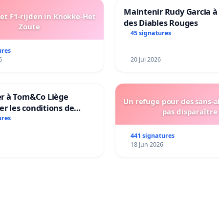
Maintenir Rudy Garcia à 
t F1-rijden in Knokke-Het
des Diables Rouges
Zoute
45 signatures
ures
6
20 Jul 2026
 à Tom&Co Liège
Un refuge pour des sans-a
er les conditions de
pas disparaître
tion des animaux et de
ures
n à la vente d’animaux
441 signatures
in
18 Jun 2026