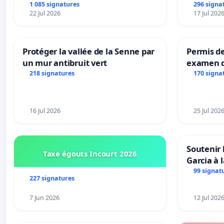
1 085 signatures
296 signa
22 Jul 2026
17 Jul 202
Protéger la vallée de la Senne par
Permis de
un mur antibruit vert
examen d
accessibl
218 signatures
170 signa
à Bruxell
16 Jul 2026
25 Jul 202
Soutenir 
Taxe égouts Incourt 2026
Garcia à 
Rouges |
99 signat
227 signatures
van Rudi 
7 Jun 2026
12 Jul 202