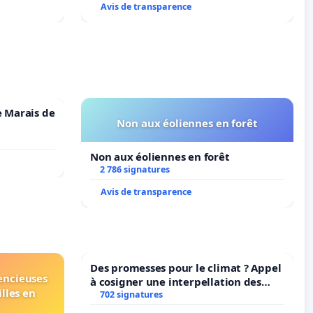
Avis de transparence
e Marais de
Non aux éoliennes en forêt
Non aux éoliennes en forêt
2 786 signatures
Avis de transparence
Des promesses pour le climat ? Appel
lencieuses
à cosigner une interpellation des
lles en
ministres wallons du climat et de
702 signatures
l’environnement.