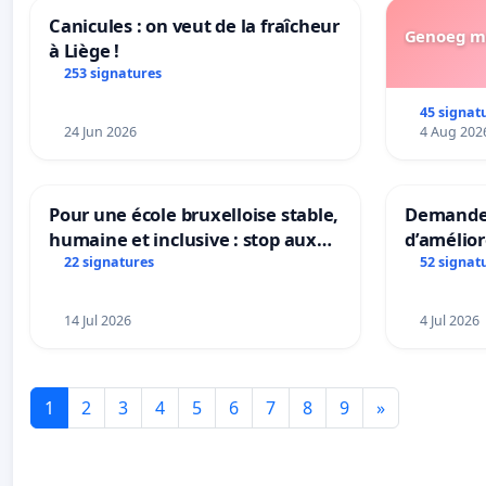
Canicules : on veut de la fraîcheur
Genoeg me
à Liège !
253 signatures
45 signat
24 Jun 2026
4 Aug 202
Pour une école bruxelloise stable,
Demander
humaine et inclusive : stop aux
d’amélior
réformes qui fragilisent le
présenta
22 signatures
52 signat
primaire
mettre fi
en magas
14 Jul 2026
4 Jul 2026
1
2
3
4
5
6
7
8
9
»