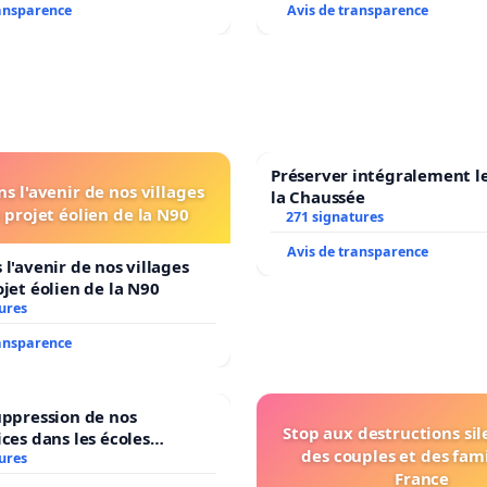
ransparence
Avis de transparence
Préserver intégralement l
s l'avenir de nos villages
la Chaussée
 projet éolien de la N90
271 signatures
Avis de transparence
 l'avenir de nos villages
ojet éolien de la N90
ures
ransparence
uppression de nos
Stop aux destructions si
ices dans les écoles
des couples et des fami
ures
communale de Flémalle !
France