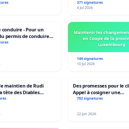
tures
271 signatures
6
4 Jul 2026
 conduire - Pour un
Maintenir les changemen
u permis de conduire
en Coupe de la provi
e dans plusieurs langues
tures
Luxembourg
es
144 signatures
6
10 Jul 2026
le maintien de Rudi
Des promesses pour le cl
la tête des Diables
Appel à cosigner une
Teken voor het behoud
interpellation des minis
ures
702 signatures
Garcia als bondscoach
wallons du climat et de
l’environnement.
6
22 Jun 2026