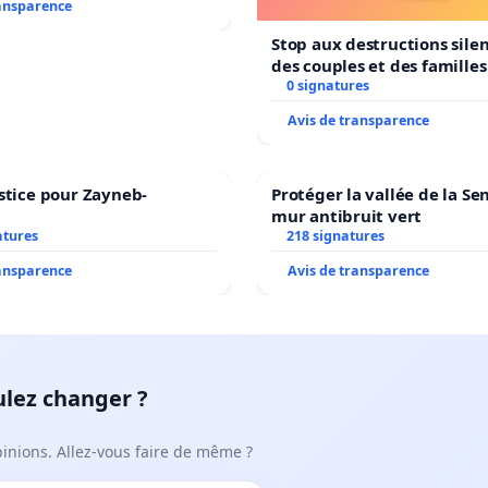
ransparence
Stop aux destructions sile
des couples et des famille
0 signatures
Avis de transparence
stice pour Zayneb-
Protéger la vallée de la Se
mur antibruit vert
atures
218 signatures
ransparence
Avis de transparence
ulez changer ?
pinions. Allez-vous faire de même ?