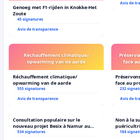
Avis de t
Genoeg met F1-rijden in Knokke-Het
Zoute
45 signatures
Avis de transparence
Réchauffement climatique/
Préservon
opwarming van de aarde
face au
Réchauffement climatique/
Préservons
opwarming van de aarde
face au pr
555 signatures
232 signat
Avis de transparence
Avis de t
Consultation populaire sur le
Non à la s
nouveau projet Besix à Namur au
puéricultr
Parc Léopold ?
534 signatures
184 signat