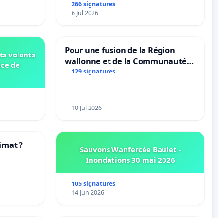
site naturel
266 signatures
6 Jul 2026
Pour une fusion de la Région
ts volants
wallonne et de la Communauté
nce de
française (Fédération Wallonie-
129 signatures
Bruxelles)
10 Jul 2026
imat ?
Sauvons Wanfercée Baulet -
Inondations 30 mai 2026
tres
105 signatures
14 Jun 2026