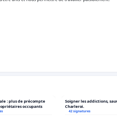
scale : plus de précompte
Soigner les addictions, sau
ropriétaires occupants
Charleroi.
es
42 signatures