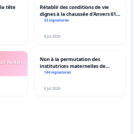
la tête
Rétablir des conditions de vie
dignes à la chaussée d'Anvers 61
et 63
33 signatures
8 Jul 2026
Non à la permutation des
bri ne doit
institutrices maternelles de
Bléharies et Laplaigne !
144 signatures
Préservons la stabilité de nos
enfants.
6 Jul 2026