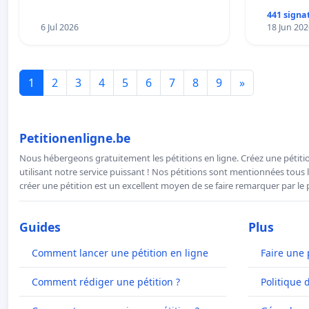
Préservons la stabilité de nos
441 signa
enfants.
6 Jul 2026
18 Jun 202
1
2
3
4
5
6
7
8
9
»
Petitionenligne.be
Nous hébergeons gratuitement les pétitions en ligne. Créez une pétitio
utilisant notre service puissant ! Nos pétitions sont mentionnées tous l
créer une pétition est un excellent moyen de se faire remarquer par le p
Guides
Plus
Comment lancer une pétition en ligne
Faire une 
Comment rédiger une pétition ?
Politique 