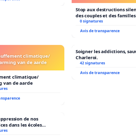
Stop aux destructions sile
des couples et des famille
0 signatures
Avis de transparence
Soigner les addictions, sau
uffement climatique/
Charleroi.
arming van de aarde
42 signatures
Avis de transparence
ment climatique/
 van de aarde
ures
ransparence
uppression de nos
ices dans les écoles
ures
communale de Flémalle !