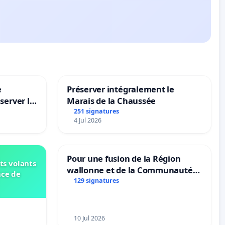
e
Préserver intégralement le
server le
Marais de la Chaussée
251 signatures
4 Jul 2026
Pour une fusion de la Région
ts volants
wallonne et de la Communauté
nce de
française (Fédération Wallonie-
129 signatures
Bruxelles)
10 Jul 2026