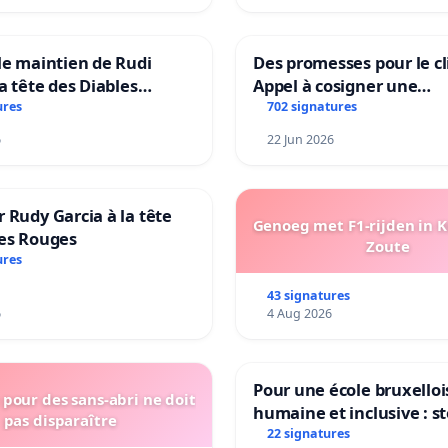
le maintien de Rudi
Des promesses pour le cl
la tête des Diables
Appel à cosigner une
Teken voor het behoud
interpellation des minis
ures
702 signatures
Garcia als bondscoach
wallons du climat et de
6
22 Jun 2026
l’environnement.
 Rudy Garcia à la tête
Genoeg met F1-rijden in 
les Rouges
Zoute
ures
43 signatures
6
4 Aug 2026
Pour une école bruxelloi
pour des sans-abri ne doit
humaine et inclusive : s
pas disparaître
réformes qui fragilisent 
22 signatures