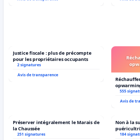
Justice fiscale : plus de précompte
Récha
pour les propriétaires occupants
opw
2 signatures
Avis de transparence
Réchauffe
opwarming
555 signat
Avis de t
Préserver intégralement le Marais de
Non à la s
la Chaussée
puéricultr
251 signatures
184 signat