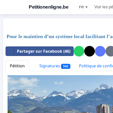
Petitionenligne.be
Voir les pé
FR ▼
Pour le maintien d’un système local facilitant l’
Partager sur Facebook (46)
Pétition
Signatures
Politique de confi
542