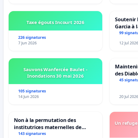
Soutenir 
Taxe égouts Incourt 2026
Garcia à 
Rouges |
99 signat
226 signatures
van Rudi 
7 Jun 2026
12 Jul 202
Maintenir
Sauvons Wanfercée Baulet -
des Diab
Inondations 30 mai 2026
45 signat
105 signatures
14 Jun 2026
20 Jul 202
Non à la permutation des
Un refuge 
institutrices maternelles de
Bléharies et Laplaigne !
143 signatures