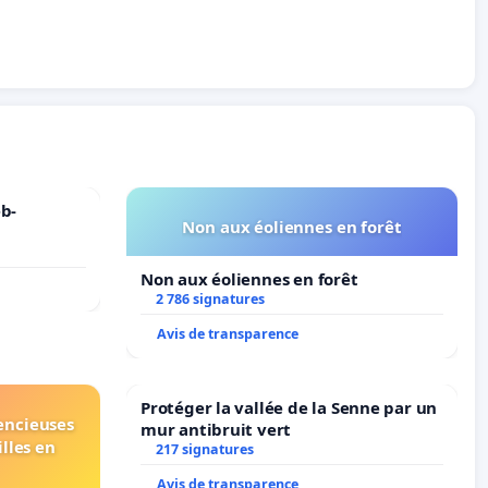
b-
Non aux éoliennes en forêt
Non aux éoliennes en forêt
2 786 signatures
Avis de transparence
Protéger la vallée de la Senne par un
lencieuses
mur antibruit vert
lles en
217 signatures
Avis de transparence