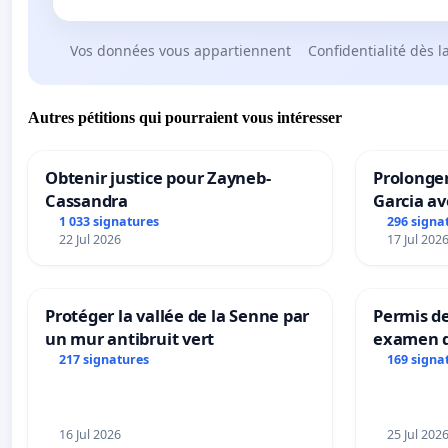
Vos données vous appartiennent
Confidentialité dès l
Autres pétitions qui pourraient vous intéresser
Obtenir justice pour Zayneb-
Prolonger
Cassandra
Garcia av
1 033 signatures
296 signa
22 Jul 2026
17 Jul 202
Protéger la vallée de la Senne par
Permis de
un mur antibruit vert
examen d
accessibl
217 signatures
169 signa
à Bruxell
16 Jul 2026
25 Jul 202