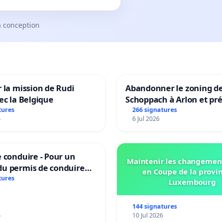
a conception
 la mission de Rudi
Abandonner le zoning d
ec la Belgique
Schoppach à Arlon et pré
site naturel
tures
266 signatures
6
6 Jul 2026
 conduire - Pour un
Maintenir les changemen
u permis de conduire
en Coupe de la provi
e dans plusieurs langues
tures
Luxembourg
es
144 signatures
6
10 Jul 2026