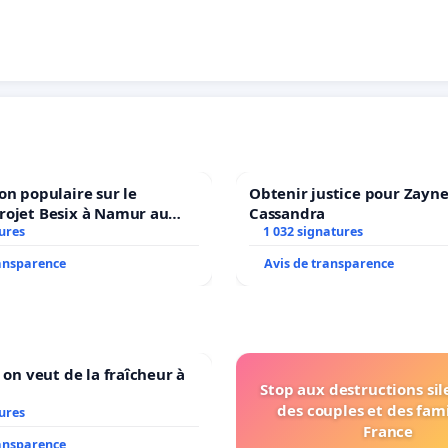
on populaire sur le
Obtenir justice pour Zayne
rojet Besix à Namur au
Cassandra
ld ?
ures
1 032 signatures
ransparence
Avis de transparence
 on veut de la fraîcheur à
Stop aux destructions si
des couples et des fami
ures
France
ransparence