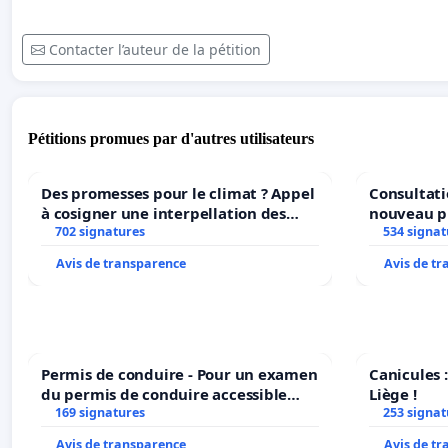
Contacter l’auteur de la pétition
Pétitions promues par d'autres utilisateurs
Des promesses pour le climat ? Appel
Consultati
à cosigner une interpellation des
nouveau p
ministres wallons du climat et de
702 signatures
Parc Léopo
534 signat
l’environnement.
Avis de transparence
Avis de t
Permis de conduire - Pour un examen
Canicules :
du permis de conduire accessible
Liège !
dans plusieurs langues à Bruxelles
169 signatures
253 signat
Avis de transparence
Avis de t