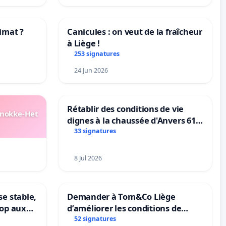
imat ?
Canicules : on veut de la fraîcheur
à Liège !
tres
253 signatures
24 Jun 2026
Rétablir des conditions de vie
Knokke-Het
dignes à la chaussée d'Anvers 61
et 63
33 signatures
8 Jul 2026
se stable,
Demander à Tom&Co Liège
top aux
d’améliorer les conditions de
le
présentation des animaux et de
52 signatures