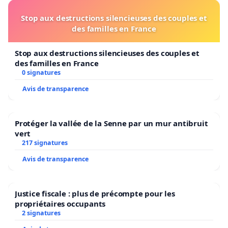
klanttevredenheid is, is het voor ons duidelijk dat
Stop aux destructions silencieuses des couples et
het nieuwe vervoersplan dat in ontwikkeling is voor
des familles en France
het station van Waremme ernstig tekortschiet. Dit
is een nieuwe verslechtering van het aanbod dat al
Stop aux destructions silencieuses des couples et
aanzienlijk was aangetast in 2015.
des familles en France
0 signatures
Daarom wij, gebruikers van het station van
Avis de transparence
Waremme en de kleine stations op lijn 36, weigeren
Dat honderden pendelaars dagelijks 30
Protéger la vallée de la Senne par un mur antibruit
minuten verliezen zodat reizigers het
vert
217 signatures
vliegtuig kunnen nemen
Avis de transparence
Wij eisen:
Een verbetering van de reistijden op de
Justice fiscale : plus de précompte pour les
verbinding Waremme-Brussel, met directe IC's
propriétaires occupants
die Waremme met Brussel in 1 uur verbinden.
2 signatures
Betrouwbaar rollend materieel en voldoende