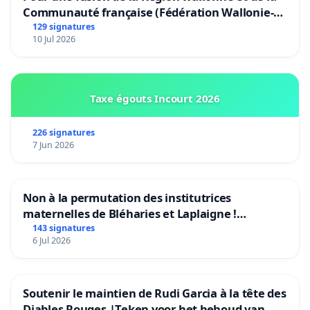
Communauté française (Fédération Wallonie-
Bruxelles)
129 signatures
10 Jul 2026
Taxe égouts Incourt 2026
226 signatures
7 Jun 2026
Non à la permutation des institutrices
maternelles de Bléharies et Laplaigne !
Préservons la stabilité de nos enfants.
143 signatures
6 Jul 2026
Soutenir le maintien de Rudi Garcia à la tête des
Diables Rouges |Teken voor het behoud van