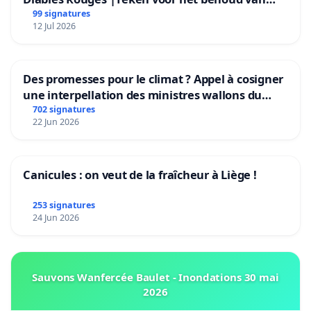
Rudi Garcia als bondscoach
99 signatures
12 Jul 2026
Des promesses pour le climat ? Appel à cosigner
une interpellation des ministres wallons du
climat et de l’environnement.
702 signatures
22 Jun 2026
Canicules : on veut de la fraîcheur à Liège !
253 signatures
24 Jun 2026
Sauvons Wanfercée Baulet - Inondations 30 mai
2026