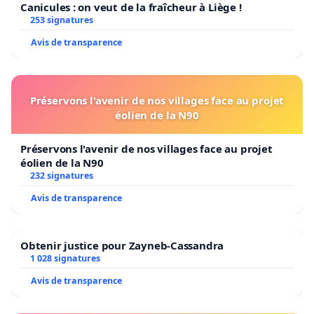
stations) alleen maar:
Canicules : on veut de la fraîcheur à Liège !
253 signatures
Toename van de reistijd (van 46 minuten naar 1
Avis de transparence
uur en 5 minuten, tegenover 1 uur en 24
minuten!!!);
Vermindering van het treinaanbod in het
Préservons l'avenir de nos villages face au projet
weekend en 's avonds (afschaffing van de
éolien de la N90
terugreistrein om 22 uur);
Afschaffing van directe treinen naar Brussel in
Préservons l'avenir de nos villages face au projet
het weekend en onbetrouwbaarheid van de
éolien de la N90
aansluitingen;
232 signatures
Toename van vertragingen;
Avis de transparence
Toename van treinannuleringen;
Verslechtering van het comfort en de
betrouwbaarheid van het materieel;
Obtenir justice pour Zayneb-Cassandra
Dienstregelingen die niet compatibel zijn met
1 028 signatures
sommige buslijnen.
Avis de transparence
Hoewel een van de prioriteiten van de NMBS