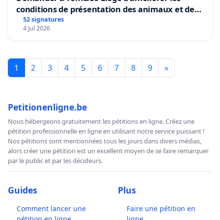
conditions de présentation des animaux et de
mettre fin à la vente d’animaux en magasin
52 signatures
4 Jul 2026
1
2
3
4
5
6
7
8
9
»
Petitionenligne.be
Nous hébergeons gratuitement les pétitions en ligne. Créez une
pétition professionnelle en ligne en utilisant notre service puissant !
Nos pétitions sont mentionnées tous les jours dans divers médias,
alors créer une pétition est un excellent moyen de se faire remarquer
par le public et par les décideurs.
Guides
Plus
Comment lancer une
Faire une pétition en
pétition en ligne
ligne