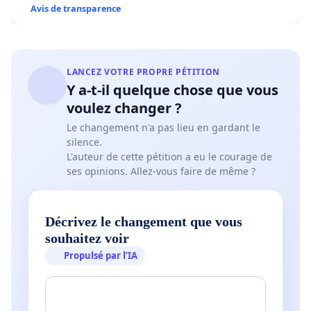
Avis de transparence
mogen bedienen ten voordele van de
automaat, tijdens het weekend het loket en de
wachtkamer van ons station sluiten en, op
lange termijn, ons station volledig sluiten.
LANCEZ VOTRE PROPRE PÉTITION
Y a-t-il quelque chose que vous
voulez changer ?
Le changement n'a pas lieu en gardant le
silence.
L'auteur de cette pétition a eu le courage de
ses opinions. Allez-vous faire de même ?
Décrivez le changement que vous
souhaitez voir
Propulsé par l’IA