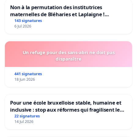
Non à la permutation des institutrices
maternelles de Bléharies et Laplaigne !
Préservons la stabilité de nos enfants.
143 signatures
6 Jul 2026
Un refuge pour des sans-abri ne doit pas
disparaître
441 signatures
18 Jun 2026
Pour une école bruxelloise stable, humaine et
inclusive : stop aux réformes qui fragilisent le
primaire
22 signatures
14 Jul 2026