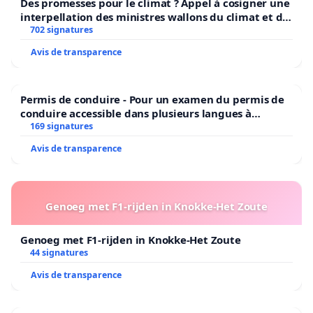
Des promesses pour le climat ? Appel à cosigner une
interpellation des ministres wallons du climat et de
l’environnement.
702 signatures
Avis de transparence
Permis de conduire - Pour un examen du permis de
conduire accessible dans plusieurs langues à
Bruxelles
169 signatures
Avis de transparence
Genoeg met F1-rijden in Knokke-Het Zoute
Genoeg met F1-rijden in Knokke-Het Zoute
44 signatures
Avis de transparence