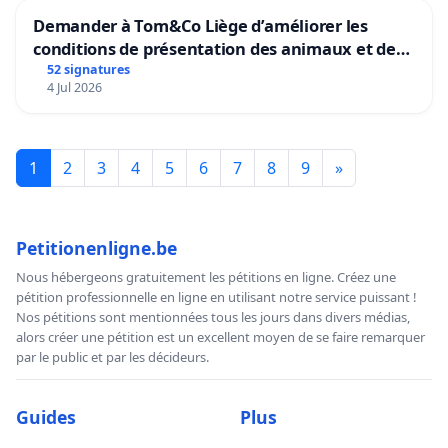
Demander à Tom&Co Liège d’améliorer les
conditions de présentation des animaux et de
mettre fin à la vente d’animaux en magasin
52 signatures
4 Jul 2026
1
2
3
4
5
6
7
8
9
»
Petitionenligne.be
Nous hébergeons gratuitement les pétitions en ligne. Créez une
pétition professionnelle en ligne en utilisant notre service puissant !
Nos pétitions sont mentionnées tous les jours dans divers médias,
alors créer une pétition est un excellent moyen de se faire remarquer
par le public et par les décideurs.
Guides
Plus