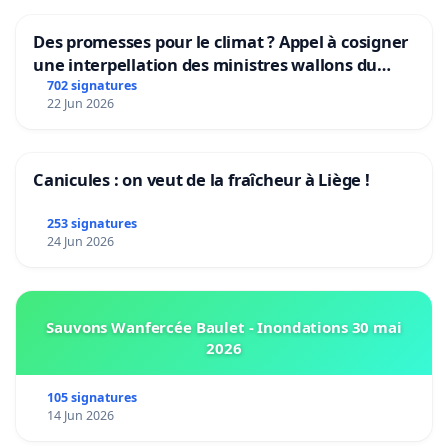
Des promesses pour le climat ? Appel à cosigner
une interpellation des ministres wallons du
climat et de l’environnement.
702 signatures
22 Jun 2026
Canicules : on veut de la fraîcheur à Liège !
253 signatures
24 Jun 2026
Sauvons Wanfercée Baulet - Inondations 30 mai
2026
105 signatures
14 Jun 2026