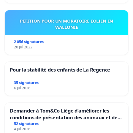
PETITION POUR UN MORATOIRE EOLIEN EN
WALLONIE
2 056 signatures
20 Jul 2022
Pour la stabilité des enfants de La Regence
35 signatures
6 Jul 2026
Demander à Tom&Co Liège d’améliorer les
conditions de présentation des animaux et de
mettre fin à la vente d’animaux en magasin
52 signatures
4 Jul 2026