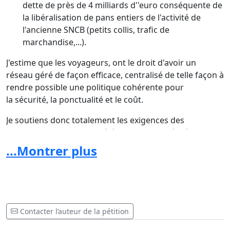
dette de près de 4 milliards d''euro conséquente de
la libéralisation de pans entiers de l'activité de
l'ancienne SNCB (petits collis, trafic de
marchandise,...).
J'estime que les voyageurs, ont le droit d'avoir un
réseau géré de façon efficace, centralisé de telle façon à
rendre possible une politique cohérente pour
la sécurité, la ponctualité et le coût.
Je soutiens donc totalement les exigences des
cheminots pour une société ferroviaire intégrée et
publique.
...Montrer plus
Je dis un non catégorique au plan comme il est proposé
actuellement par le Ministre de tutelle M.Magnette.
Je refuse un deuxième scénario Sabena.
Contacter l’auteur de la pétition