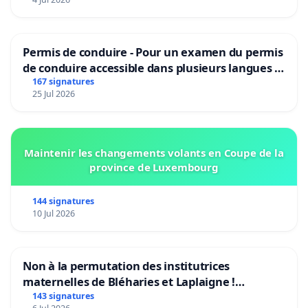
Permis de conduire - Pour un examen du permis
de conduire accessible dans plusieurs langues à
Bruxelles
167 signatures
25 Jul 2026
Maintenir les changements volants en Coupe de la
province de Luxembourg
144 signatures
10 Jul 2026
Non à la permutation des institutrices
maternelles de Bléharies et Laplaigne !
Préservons la stabilité de nos enfants.
143 signatures