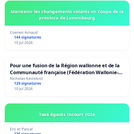
Maintenir les changements volants en Coupe de la
province de Luxembourg
Coenen Arnaud
144 signatures
10 Jul 2026
Pour une fusion de la Région wallonne et de la
Communauté française (Fédération Wallonie-
Bruxelles)
Nicholas Kesteloot
129 signatures
10 Jul 2026
Taxe égouts Incourt 2026
Eric et Pascal
226 signatures