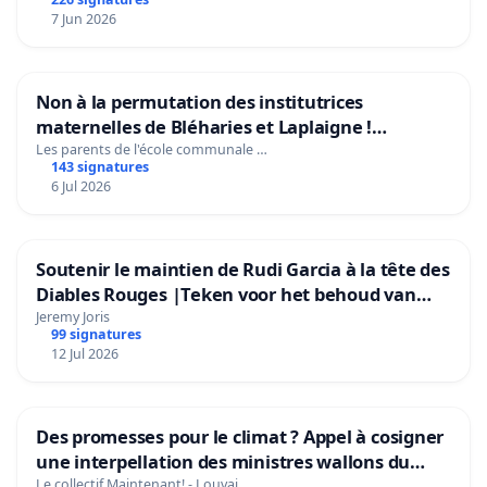
7 Jun 2026
Non à la permutation des institutrices
maternelles de Bléharies et Laplaigne !
Préservons la stabilité de nos enfants.
Les parents de l'école communale …
143 signatures
6 Jul 2026
Soutenir le maintien de Rudi Garcia à la tête des
Diables Rouges |Teken voor het behoud van
Rudi Garcia als bondscoach
Jeremy Joris
99 signatures
12 Jul 2026
Des promesses pour le climat ? Appel à cosigner
une interpellation des ministres wallons du
climat et de l’environnement.
Le collectif Maintenant! - Louvai…