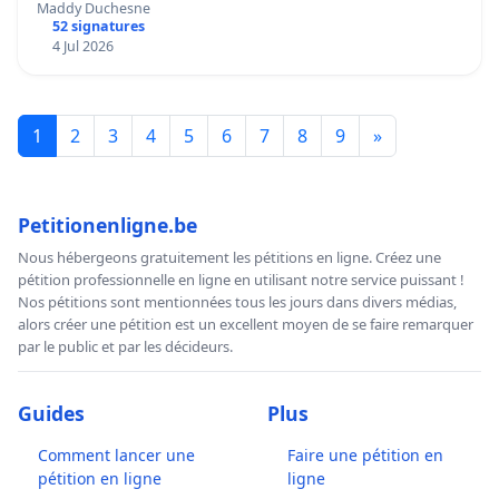
mettre fin à la vente d’animaux en magasin
Maddy Duchesne
52 signatures
4 Jul 2026
1
2
3
4
5
6
7
8
9
»
Petitionenligne.be
Nous hébergeons gratuitement les pétitions en ligne. Créez une
pétition professionnelle en ligne en utilisant notre service puissant !
Nos pétitions sont mentionnées tous les jours dans divers médias,
alors créer une pétition est un excellent moyen de se faire remarquer
par le public et par les décideurs.
Guides
Plus
Comment lancer une
Faire une pétition en
pétition en ligne
ligne