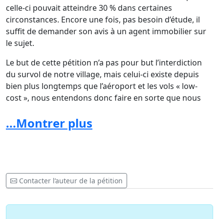
celle-ci pouvait atteindre 30 % dans certaines
circonstances. Encore une fois, pas besoin d’étude, il
suffit de demander son avis à un agent immobilier sur
le sujet.
Le but de cette pétition n’a pas pour but l’interdiction
du survol de notre village, mais celui-ci existe depuis
bien plus longtemps que l’aéroport et les vols « low-
cost », nous entendons donc faire en sorte que nous
soyons impactés le moins possible eu égard aux
...Montrer plus
nuisances mentionnées ci-dessus. En deux mots que
nous soyons RESPECTÉS !
Pour toutes ces raisons, les signataires de cette pétition
adressée à Monsieur Jean-Luc CRUCKE, Ministre wallon
des finances, du budget, de l'énergie, du climat et des
Contacter l’auteur de la pétition
aéroports demandent que :
-
que les heures de décollage et d’atterrissage à