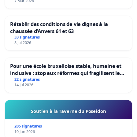
7 Mar 2026
Rétablir des conditions de vie dignes à la
chaussée d'Anvers 61 et 63
33 signatures
8 Jul 2026
Pour une école bruxelloise stable, humaine et
inclusive : stop aux réformes qui fragilisent le
primaire
22 signatures
14 Jul 2026
Soutien à la Taverne du Poseidon
205 signatures
10 Jun 2026