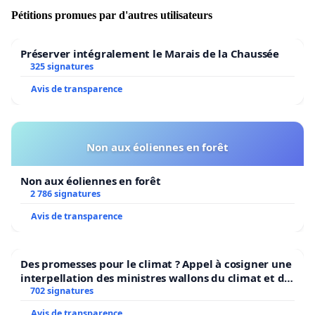
notre village afin de pouvoir évaluer au mieux les
Pétitions promues par d'autres utilisateurs
répercussions des survols tant sur le plan
écologique, que sur le plan de la santé des humains
Préserver intégralement le Marais de la Chaussée
et des animeaux.
325 signatures
Nous vous remercions à l’avance pour l’attention que
Avis de transparence
vous porterez à la présente et nous restons dans
l’attente d’une réponse de votre part.
Non aux éoliennes en forêt
Non aux éoliennes en forêt
2 786 signatures
Avis de transparence
Des promesses pour le climat ? Appel à cosigner une
interpellation des ministres wallons du climat et de
l’environnement.
702 signatures
Avis de transparence