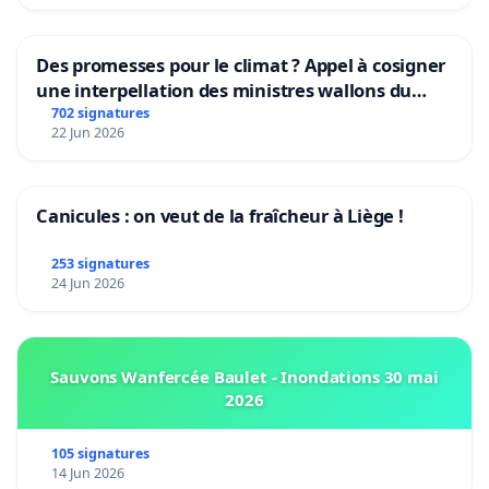
Des promesses pour le climat ? Appel à cosigner
une interpellation des ministres wallons du
climat et de l’environnement.
702 signatures
22 Jun 2026
Canicules : on veut de la fraîcheur à Liège !
253 signatures
24 Jun 2026
Sauvons Wanfercée Baulet - Inondations 30 mai
2026
105 signatures
14 Jun 2026