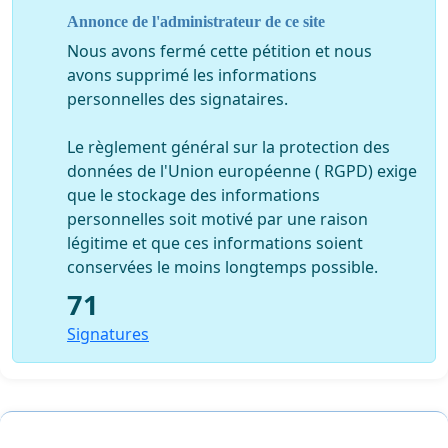
Charleroi-Bruxelles-Sud restent maintenues entre 6
Annonce de l'administrateur de ce site
h 30 et 23 h 00, mais que les compagnies aériennes
dépassant cette tranche horaire fassent l’objet de
Nous avons fermé cette pétition et nous
sanctions financières de la part de l’autorité. En
avons supprimé les informations
effet, depuis des années, les dépassants de l’heure
personnelles des signataires.
fatidique de 23 heures sont devenus légions alors
que les dérogations devaient être exceptionnelles ;
Le règlement général sur la protection des
données de l'Union européenne ( RGPD) exige
- qu’une étude sonore sérieuse soit réalisée par
que le stockage des informations
l’implantation de sonomètres au cœur même de
personnelles soit motivé par une raison
notre entité et cela à divers endroits (Sombreffe,
légitime et que ces informations soient
Tongrinne, Ligny et Boignée) durant une période
conservées le moins longtemps possible.
pertinente et suffisamment longue (juin, juillet,
71
août et septembre) ;
Signatures
- Revoir les valeurs-limites d’émission de bruit à la
baisse en tenant compte des différentes évolutions
techniques ;
- Procéder à une étude environnementale au sein de