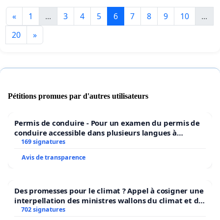
«
1
...
3
4
5
6
7
8
9
10
...
20
»
Pétitions promues par d'autres utilisateurs
Permis de conduire - Pour un examen du permis de
conduire accessible dans plusieurs langues à
Bruxelles
169 signatures
Avis de transparence
Des promesses pour le climat ? Appel à cosigner une
interpellation des ministres wallons du climat et de
l’environnement.
702 signatures