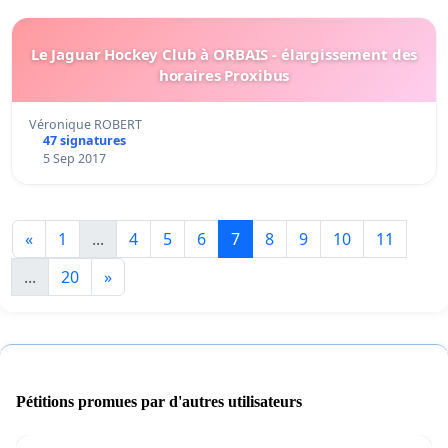
Le Jaguar Hockey Club à ORBAIS - élargissement des
horaires Proxibus
Véronique ROBERT
47 signatures
5 Sep 2017
«
1
...
4
5
6
7
8
9
10
11
...
20
»
Pétitions promues par d'autres utilisateurs