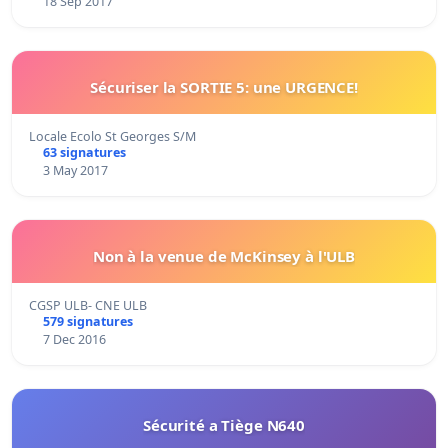
18 Sep 2017
Sécuriser la SORTIE 5: une URGENCE!
Locale Ecolo St Georges S/M
63 signatures
3 May 2017
Non à la venue de McKinsey à l'ULB
CGSP ULB- CNE ULB
579 signatures
7 Dec 2016
Sécurité a Tiège N640