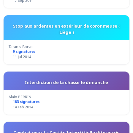
17 Sep 2014
Stop aux ardentes en extérieur de coronmeuse (
Liège )
Taranis-Borvo
9 signatures
11 Jul 2014
Interdiction de la chasse le dimanche
Alain PERRIN
183 signatures
14 Feb 2014
Combat pour La Cystite Interstitielle dite vessie