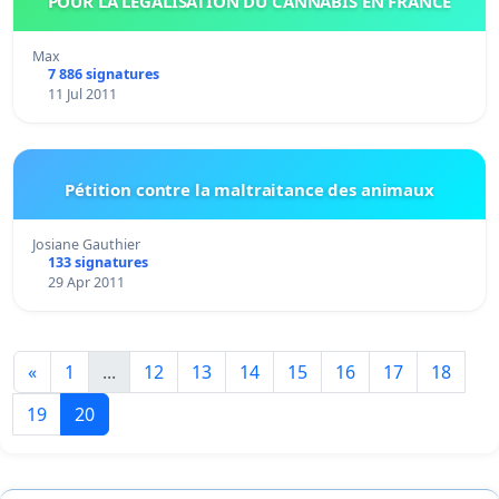
POUR LA LEGALISATION DU CANNABIS EN FRANCE
Max
7 886 signatures
11 Jul 2011
Pétition contre la maltraitance des animaux
Josiane Gauthier
133 signatures
29 Apr 2011
«
1
...
12
13
14
15
16
17
18
19
20