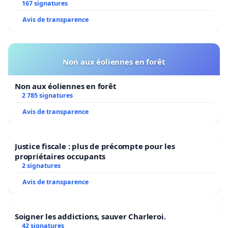
Bruxelles
167 signatures
Avis de transparence
Non aux éoliennes en forêt
Non aux éoliennes en forêt
2 785 signatures
Avis de transparence
Justice fiscale : plus de précompte pour les
propriétaires occupants
2 signatures
Avis de transparence
Soigner les addictions, sauver Charleroi.
42 signatures