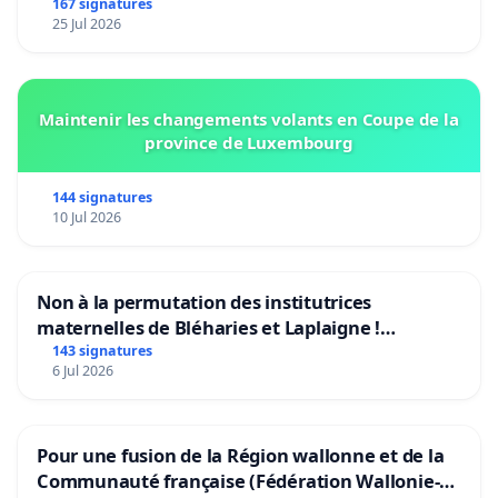
Bruxelles
167 signatures
25 Jul 2026
Maintenir les changements volants en Coupe de la
province de Luxembourg
144 signatures
10 Jul 2026
Non à la permutation des institutrices
maternelles de Bléharies et Laplaigne !
Préservons la stabilité de nos enfants.
143 signatures
6 Jul 2026
Pour une fusion de la Région wallonne et de la
Communauté française (Fédération Wallonie-