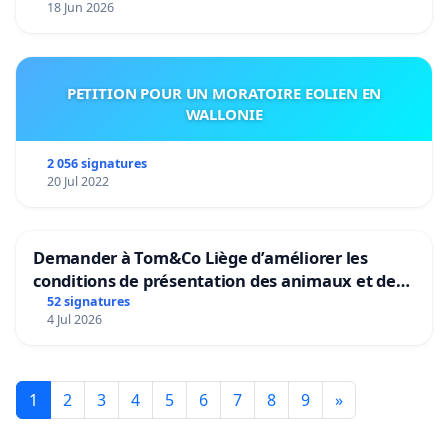
18 Jun 2026
PETITION POUR UN MORATOIRE EOLIEN EN
WALLONIE
2 056 signatures
20 Jul 2022
Demander à Tom&Co Liège d’améliorer les
conditions de présentation des animaux et de
mettre fin à la vente d’animaux en magasin
52 signatures
4 Jul 2026
1
2
3
4
5
6
7
8
9
»