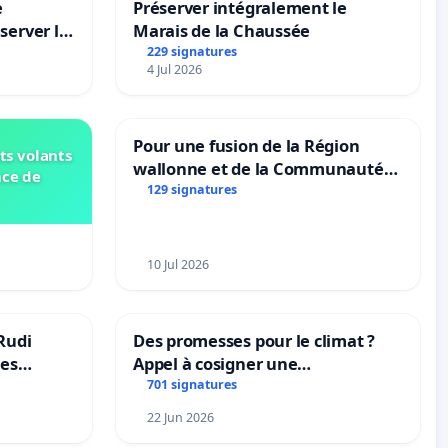
e
Préserver intégralement le
server le
Marais de la Chaussée
229 signatures
4 Jul 2026
Pour une fusion de la Région
ts volants
wallonne et de la Communauté
nce de
française (Fédération Wallonie-
129 signatures
Bruxelles)
10 Jul 2026
Rudi
Des promesses pour le climat ?
les
Appel à cosigner une
 behoud
interpellation des ministres
701 signatures
dscoach
wallons du climat et de
22 Jun 2026
l’environnement.