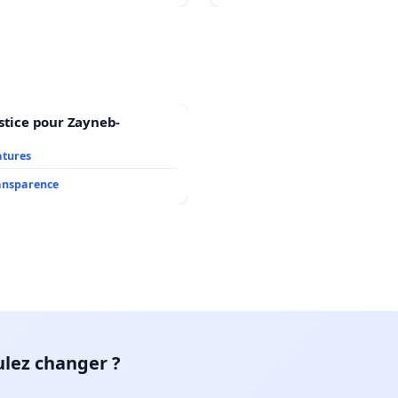
stice pour Zayneb-
atures
ransparence
ulez changer ?