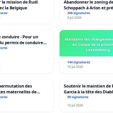
 la mission de Rudi
Abandonner le zoning d
ec la Belgique
Schoppach à Arlon et pré
site naturel
tures
266 signatures
6
6 Jul 2026
 conduire - Pour un
Maintenir les changemen
u permis de conduire
en Coupe de la provi
e dans plusieurs langues
tures
Luxembourg
es
144 signatures
6
10 Jul 2026
 permutation des
Soutenir le maintien de 
ices maternelles de
Garcia à la tête des Diab
 et Laplaigne !
Rouges |Teken voor het
tures
99 signatures
s la stabilité de nos
van Rudi Garcia als bon
12 Jul 2026