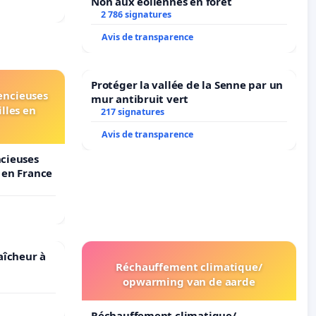
Non aux éoliennes en forêt
2 786 signatures
Avis de transparence
Protéger la vallée de la Senne par un
lencieuses
mur antibruit vert
lles en
217 signatures
Avis de transparence
ncieuses
s en France
raîcheur à
Réchauffement climatique/
opwarming van de aarde
Réchauffement climatique/