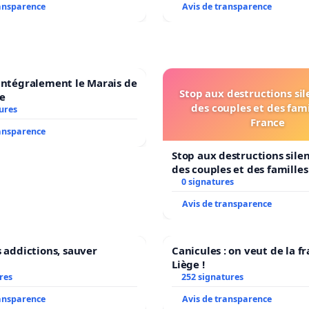
ransparence
Avis de transparence
intégralement le Marais de
Stop aux destructions si
e
des couples et des fami
ures
France
ransparence
Stop aux destructions sile
des couples et des famille
0 signatures
Avis de transparence
s addictions, sauver
Canicules : on veut de la f
Liège !
res
252 signatures
ransparence
Avis de transparence