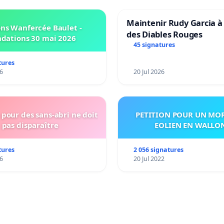
Maintenir Rudy Garcia à 
ns Wanfercée Baulet -
des Diables Rouges
ndations 30 mai 2026
45 signatures
tures
6
20 Jul 2026
pour des sans-abri ne doit
PETITION POUR UN MO
pas disparaître
EOLIEN EN WALLO
tures
2 056 signatures
6
20 Jul 2022