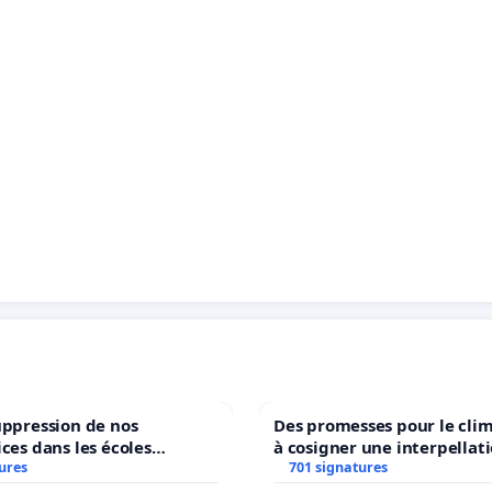
uppression de nos
Des promesses pour le clim
ices dans les écoles
à cosigner une interpellat
ures
communale de Flémalle !
ministres wallons du clima
701 signatures
l’environnement.