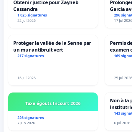
Obtenir justice pour Zayneb-
Prolonger
Cassandra
Garcia av
1 025 signatures
296 signa
22 Jul 2026
17 Jul 202
Protéger la vallée de la Senne par
Permis de
un mur antibruit vert
examen d
accessibl
217 signatures
169 signa
à Bruxell
16 Jul 2026
25 Jul 202
Non à la
Taxe égouts Incourt 2026
institutr
Bléharies
143 signa
226 signatures
Préservon
7 Jun 2026
6 Jul 2026
enfants.