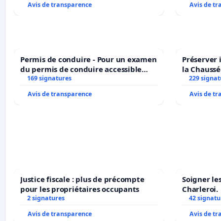
Avis de transparence
Avis de t
Permis de conduire - Pour un examen
Préserver 
du permis de conduire accessible
la Chaussé
dans plusieurs langues à Bruxelles
169 signatures
229 signat
Avis de transparence
Avis de t
Justice fiscale : plus de précompte
Soigner le
pour les propriétaires occupants
Charleroi.
2 signatures
42 signatu
Avis de transparence
Avis de t