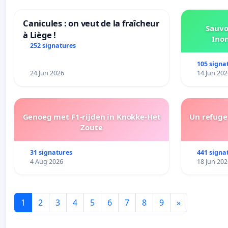
Canicules : on veut de la fraîcheur
Sauvo
à Liège !
Ino
252 signatures
105 signa
24 Jun 2026
14 Jun 202
Genoeg met F1-rijden in Knokke-Het
Un refuge 
Zoute
31 signatures
441 signa
4 Aug 2026
18 Jun 202
1
2
3
4
5
6
7
8
9
»