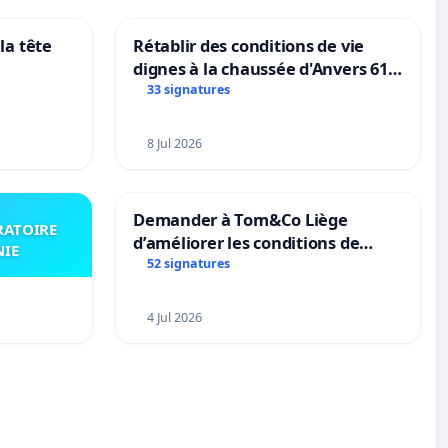
la tête
Rétablir des conditions de vie
dignes à la chaussée d'Anvers 61
et 63
33 signatures
8 Jul 2026
Demander à Tom&Co Liège
RATOIRE
d’améliorer les conditions de
NIE
présentation des animaux et de
52 signatures
mettre fin à la vente d’animaux
en magasin
4 Jul 2026