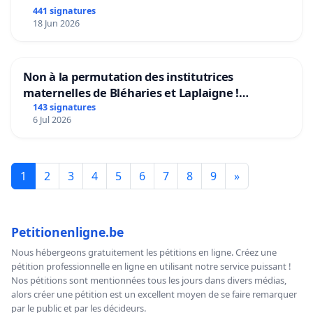
441 signatures
18 Jun 2026
Non à la permutation des institutrices
maternelles de Bléharies et Laplaigne !
Préservons la stabilité de nos enfants.
143 signatures
6 Jul 2026
1
2
3
4
5
6
7
8
9
»
Petitionenligne.be
Nous hébergeons gratuitement les pétitions en ligne. Créez une
pétition professionnelle en ligne en utilisant notre service puissant !
Nos pétitions sont mentionnées tous les jours dans divers médias,
alors créer une pétition est un excellent moyen de se faire remarquer
par le public et par les décideurs.