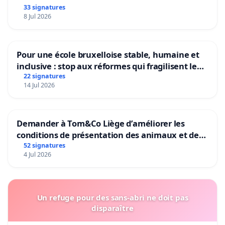
33 signatures
8 Jul 2026
Pour une école bruxelloise stable, humaine et
inclusive : stop aux réformes qui fragilisent le
primaire
22 signatures
14 Jul 2026
Demander à Tom&Co Liège d’améliorer les
conditions de présentation des animaux et de
mettre fin à la vente d’animaux en magasin
52 signatures
4 Jul 2026
Un refuge pour des sans-abri ne doit pas
disparaître