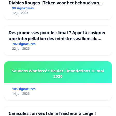
Diables Rouges |Teken voor het behoud van
Rudi Garcia als bondscoach
99 signatures
12 Jul 2026
Des promesses pour le climat ? Appel à cosigner
une interpellation des ministres wallons du
climat et de l’environnement.
702 signatures
22 Jun 2026
Sauvons Wanfercée Baulet - Inondations 30 mai
2026
105 signatures
14 Jun 2026
Canicules : on veut de la fraîcheur à Liège !