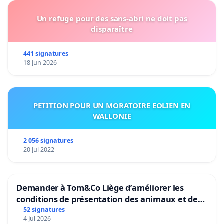
Un refuge pour des sans-abri ne doit pas
disparaître
441 signatures
18 Jun 2026
PETITION POUR UN MORATOIRE EOLIEN EN
WALLONIE
2 056 signatures
20 Jul 2022
Demander à Tom&Co Liège d’améliorer les
conditions de présentation des animaux et de
mettre fin à la vente d’animaux en magasin
52 signatures
4 Jul 2026