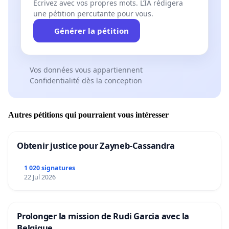
Écrivez avec vos propres mots. L’IA rédigera
une pétition percutante pour vous.
Générer la pétition
Vos données vous appartiennent
Confidentialité dès la conception
Autres pétitions qui pourraient vous intéresser
Obtenir justice pour Zayneb-Cassandra
1 020 signatures
22 Jul 2026
Prolonger la mission de Rudi Garcia avec la
Belgique