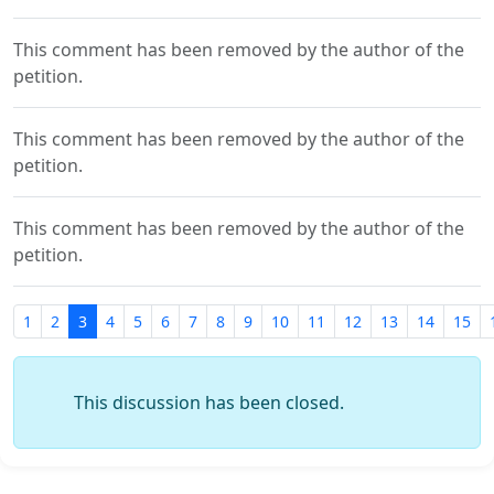
This comment has been removed by the author of the
petition.
This comment has been removed by the author of the
petition.
This comment has been removed by the author of the
petition.
1
2
3
4
5
6
7
8
9
10
11
12
13
14
15
This discussion has been closed.