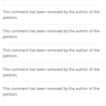
This comment has been removed by the author of the
petition.
This comment has been removed by the author of the
petition.
This comment has been removed by the author of the
petition.
This comment has been removed by the author of the
petition.
This comment has been removed by the author of the
petition.