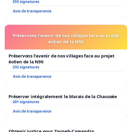
555 signatures
Avis de transparence
Préservons l'avenir de nos villages face au projet
éolien de la N90
Préservons l'avenir de nos villages face au projet
éolien de la N90
232 signatures
Avis de transparence
Préserver intégralement le Marais de la Chaussée
201 signatures
Avis de transparence
Obtenir justice pour Zayneb-Cassandra