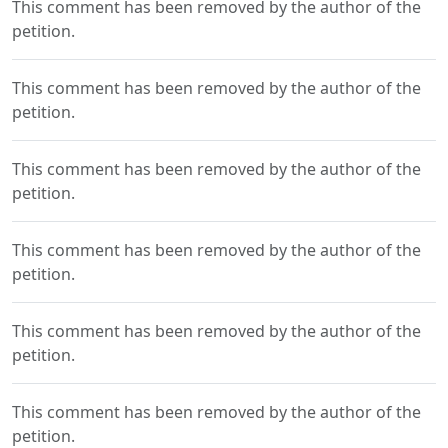
This comment has been removed by the author of the
petition.
This comment has been removed by the author of the
petition.
This comment has been removed by the author of the
petition.
This comment has been removed by the author of the
petition.
This comment has been removed by the author of the
petition.
This comment has been removed by the author of the
petition.