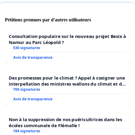
Pétitions promues par d'autres utilisateurs
Consultation populaire sur le nouveau projet Besix à
Namur au Parc Léopold ?
530 signatures
Avis de transparence
Des promesses pour le climat ? Appel à cosigner une
interpellation des ministres wallons du climat et de
l’environnement.
700 signatures
Avis de transparence
Non à la suppression de nos puéricultrices dans les
écoles communale de Flémalle !
184 signatures