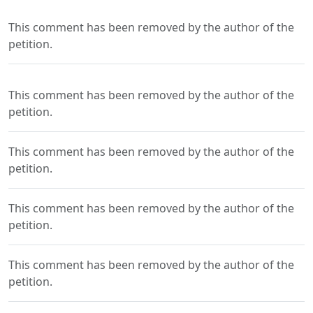
This comment has been removed by the author of the
petition.
This comment has been removed by the author of the
petition.
This comment has been removed by the author of the
petition.
This comment has been removed by the author of the
petition.
This comment has been removed by the author of the
petition.