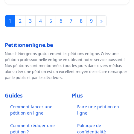
1
2
3
4
5
6
7
8
9
»
Petitionenligne.be
Nous hébergeons gratuitement les pétitions en ligne. Créez une
pétition professionnelle en ligne en utilisant notre service puissant !
Nos pétitions sont mentionnées tous les jours dans divers médias,
alors créer une pétition est un excellent moyen de se faire remarquer
par le public et par les décideurs.
Guides
Plus
Comment lancer une
Faire une pétition en
pétition en ligne
ligne
Comment rédiger une
Politique de
pétition ?
confidentialité