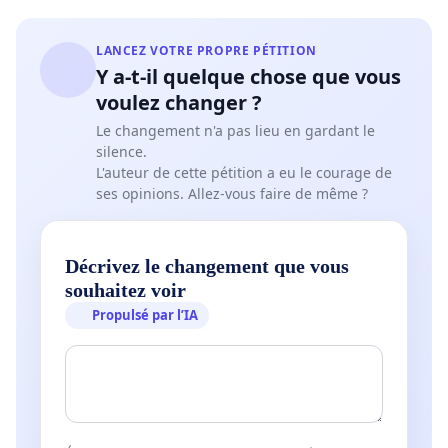
LANCEZ VOTRE PROPRE PÉTITION
Y a-t-il quelque chose que vous
voulez changer ?
Le changement n'a pas lieu en gardant le
silence.
L'auteur de cette pétition a eu le courage de
ses opinions. Allez-vous faire de même ?
Décrivez le changement que vous
souhaitez voir
Propulsé par l’IA