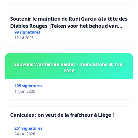
Soutenir le maintien de Rudi Garcia à la tête des
Diables Rouges |Teken voor het behoud van
Rudi Garcia als bondscoach
99 signatures
12 Jul 2026
Sauvons Wanfercée Baulet - Inondations 30 mai
2026
105 signatures
14 Jun 2026
Canicules : on veut de la fraîcheur à Liège !
251 signatures
24 Jun 2026