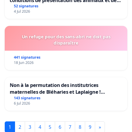
conditions de présentation des animaux et de
mettre fin à la vente d’animaux en magasin
52 signatures
4 Jul 2026
Un refuge pour des sans-abri ne doit pas
disparaître
441 signatures
18 Jun 2026
Non à la permutation des institutrices
maternelles de Bléharies et Laplaigne !
Préservons la stabilité de nos enfants.
143 signatures
6 Jul 2026
1
2
3
4
5
6
7
8
9
»