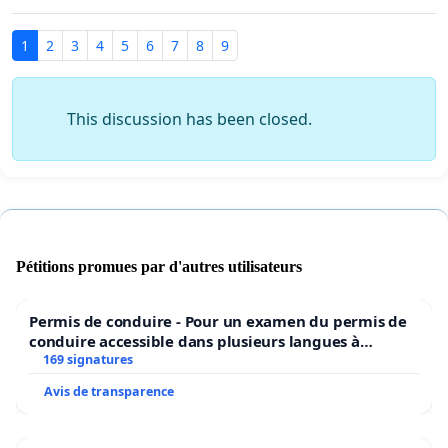
1
2
3
4
5
6
7
8
9
This discussion has been closed.
Pétitions promues par d'autres utilisateurs
Permis de conduire - Pour un examen du permis de
conduire accessible dans plusieurs langues à
Bruxelles
169 signatures
Avis de transparence