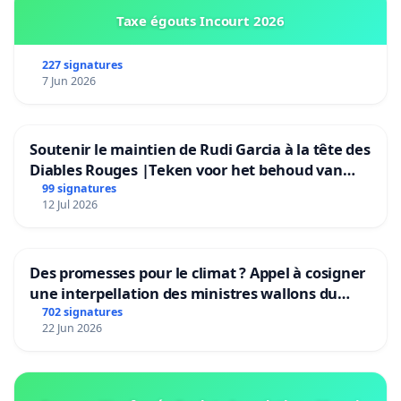
Taxe égouts Incourt 2026
227 signatures
7 Jun 2026
Soutenir le maintien de Rudi Garcia à la tête des
Diables Rouges |Teken voor het behoud van
Rudi Garcia als bondscoach
99 signatures
12 Jul 2026
Des promesses pour le climat ? Appel à cosigner
une interpellation des ministres wallons du
climat et de l’environnement.
702 signatures
22 Jun 2026