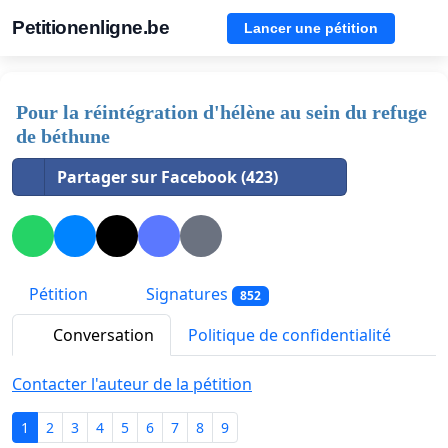
Petitionenligne.be
Lancer une pétition
Pour la réintégration d'hélène au sein du refuge
de béthune
Partager sur Facebook (423)
Pétition
Signatures
852
Conversation
Politique de confidentialité
Contacter l'auteur de la pétition
1
2
3
4
5
6
7
8
9