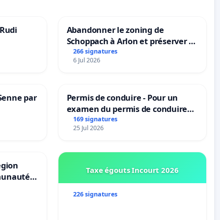
 Rudi
Abandonner le zoning de
Schoppach à Arlon et préserver le
site naturel
266 signatures
6 Jul 2026
 Senne par
Permis de conduire - Pour un
examen du permis de conduire
accessible dans plusieurs langues
169 signatures
25 Jul 2026
à Bruxelles
égion
Taxe égouts Incourt 2026
munauté
allonie-
226 signatures