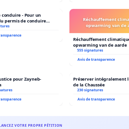
 conduire - Pour un
Réchauffement clima
u permis de conduire
opwarming van de 
e dans plusieurs langues à
atures
transparence
Réchauffement climatiqu
opwarming van de aarde
555 signatures
Avis de transparence
ustice pour Zayneb-
Préserver intégralement l
a
de la Chaussée
natures
230 signatures
transparence
Avis de transparence
LANCEZ VOTRE PROPRE PÉTITION