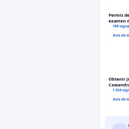
Permis de
examen d
accessibl
169 sign
Bruxelles
Avis de 
Obtenir j
Cassandr
1 024 sig
Avis de 