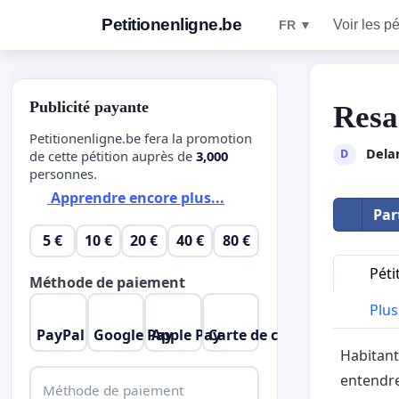
Petitionenligne.be
Voir les pé
FR ▼
Publicité payante
Resa
Petitionenligne.be fera la promotion
Dela
D
de cette pétition auprès de
3,000
personnes.
Apprendre encore plus...
Par
5 €
10 €
20 €
40 €
80 €
Péti
Méthode de paiement
Plus 
PayPal
Google Pay
Apple Pay
Carte de crédit
Habitant
entendre
Méthode de paiement