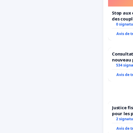
Stop aux 
des coupl
0 signatu
Avis de 
Consultat
nouveau 
Parc Léop
534 sign
Avis de 
Justice f
pour les 
2 signatu
Avis de 