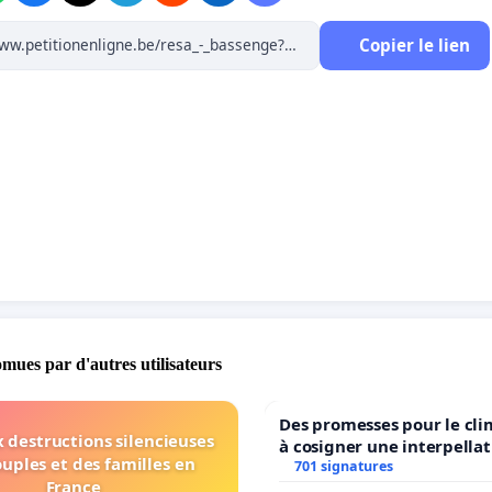
Copier le lien
omues par d'autres utilisateurs
Des promesses pour le cli
 destructions silencieuses
à cosigner une interpellat
ouples et des familles en
ministres wallons du clim
701 signatures
France
l’environnement.