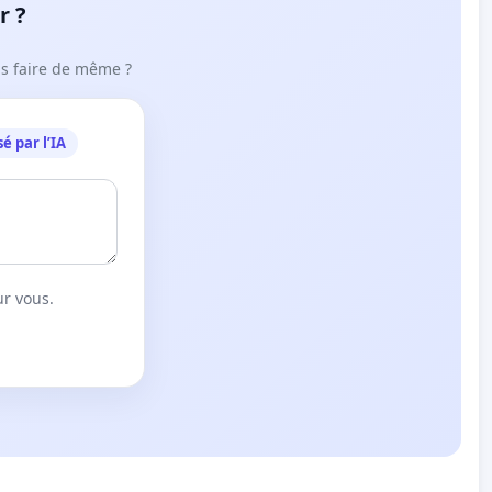
r ?
ous faire de même ?
é par l’IA
ur vous.