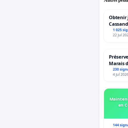
Autres pétit
Obtenir 
Cassand
1 025 si
22 Jul 20
Préserve
Marais 
230 sign
4 Jul 202
Mainteni
en C
144 sign