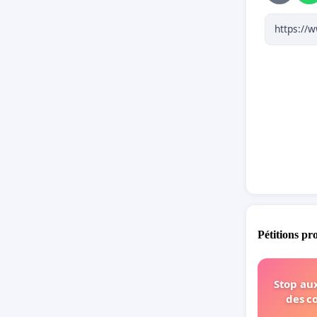
Pétitions pr
Stop aux
des c