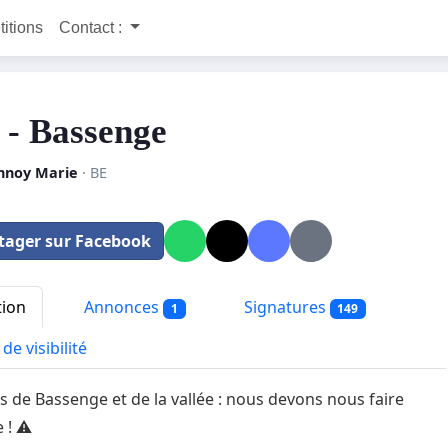
titions
Contact :
 - Bassenge
nnoy Marie
· BE
tager sur Facebook
tion
Annonces
Signatures
1
149
de visibilité
s de Bassenge et de la vallée : nous devons nous faire
 ! ⚠️