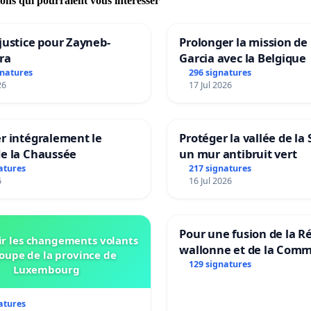
ions qui pourraient vous intéresser
justice pour Zayneb-
Prolonger la mission de
ra
Garcia avec la Belgique
gnatures
296 signatures
26
17 Jul 2026
r intégralement le
Protéger la vallée de la
de la Chaussée
un mur antibruit vert
atures
217 signatures
6
16 Jul 2026
Pour une fusion de la R
r les changements volants
wallonne et de la Com
oupe de la province de
française (Fédération W
129 signatures
Luxembourg
Bruxelles)
atures