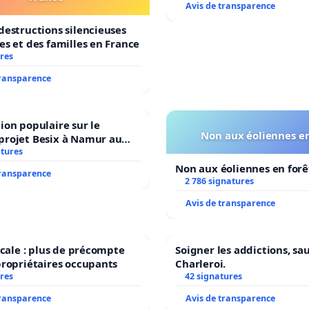
Avis de transparence
destructions silencieuses
es et des familles en France
res
transparence
ion populaire sur le
Non aux éoliennes en
projet Besix à Namur au
old ?
atures
Non aux éoliennes en forê
transparence
2 786 signatures
Avis de transparence
iscale : plus de précompte
Soigner les addictions, sa
propriétaires occupants
Charleroi.
res
42 signatures
transparence
Avis de transparence