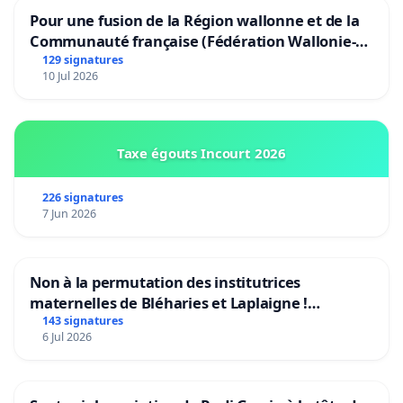
Pour une fusion de la Région wallonne et de la
Communauté française (Fédération Wallonie-
Bruxelles)
129 signatures
10 Jul 2026
Taxe égouts Incourt 2026
226 signatures
7 Jun 2026
Non à la permutation des institutrices
maternelles de Bléharies et Laplaigne !
Préservons la stabilité de nos enfants.
143 signatures
6 Jul 2026