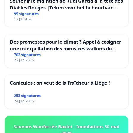
Soutenir le maintien de Rudi Garcia à la tête des
Diables Rouges |Teken voor het behoud van
Rudi Garcia als bondscoach
99 signatures
12 Jul 2026
Des promesses pour le climat ? Appel à cosigner
une interpellation des ministres wallons du
climat et de l’environnement.
702 signatures
22 Jun 2026
Canicules : on veut de la fraîcheur à Liège !
253 signatures
24 Jun 2026
Sauvons Wanfercée Baulet - Inondations 30 mai
2026