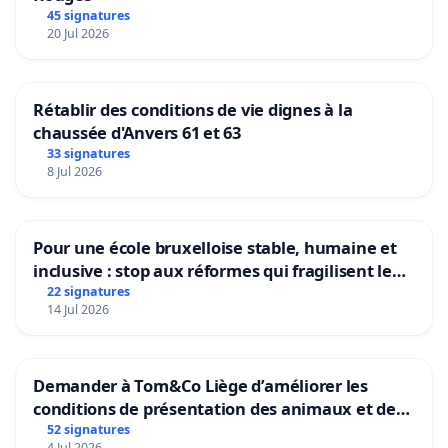
45 signatures
20 Jul 2026
Rétablir des conditions de vie dignes à la
chaussée d'Anvers 61 et 63
33 signatures
8 Jul 2026
Pour une école bruxelloise stable, humaine et
inclusive : stop aux réformes qui fragilisent le
primaire
22 signatures
14 Jul 2026
Demander à Tom&Co Liège d’améliorer les
conditions de présentation des animaux et de
mettre fin à la vente d’animaux en magasin
52 signatures
4 Jul 2026