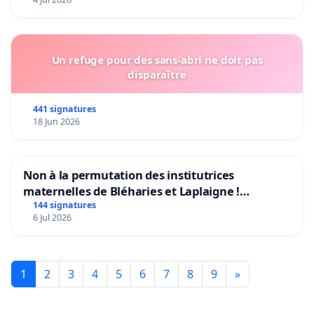
Un refuge pour des sans-abri ne doit pas
disparaître
441 signatures
18 Jun 2026
Non à la permutation des institutrices
maternelles de Bléharies et Laplaigne !
Préservons la stabilité de nos enfants.
144 signatures
6 Jul 2026
1
2
3
4
5
6
7
8
9
»