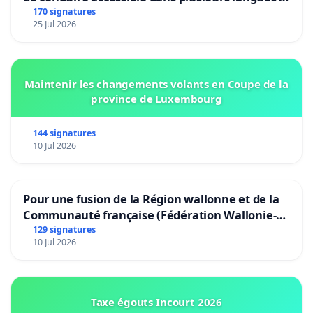
Bruxelles
170 signatures
25 Jul 2026
Maintenir les changements volants en Coupe de la
province de Luxembourg
144 signatures
10 Jul 2026
Pour une fusion de la Région wallonne et de la
Communauté française (Fédération Wallonie-
Bruxelles)
129 signatures
10 Jul 2026
Taxe égouts Incourt 2026