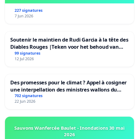
227 signatures
7 Jun 2026
Soutenir le maintien de Rudi Garcia à la tête des
Diables Rouges |Teken voor het behoud van
Rudi Garcia als bondscoach
99 signatures
12 Jul 2026
Des promesses pour le climat ? Appel à cosigner
une interpellation des ministres wallons du
climat et de l’environnement.
702 signatures
22 Jun 2026
Sauvons Wanfercée Baulet - Inondations 30 mai
2026